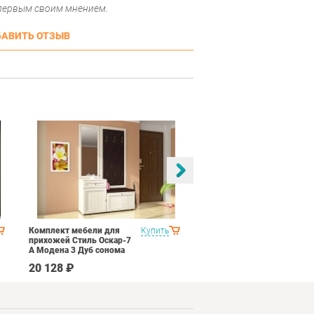
 первым своим мнением.
АВИТЬ ОТЗЫВ
Комплект мебели для
Купить
Спальня Соник 1
прихожей Стиль Оскар-7
Импульс SN16 Дуб
А Модена 3 Дуб сонома
сонома/белый глянец
светлый Крем
20 128 ₽
49 790 ₽