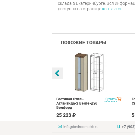
склада в Екатеринбурге. Вся информац
доступна на странице
контактов
.
ПОХОЖИЕ ТОВАРЫ
ранд Кволити
Купить
Гостиная Стиль
Купить
Г
Атлантида-2 Венге-дуб
С
Белфорд
₽
25 223 ₽
5
info@bedroom-ekb.ru
+7 (903