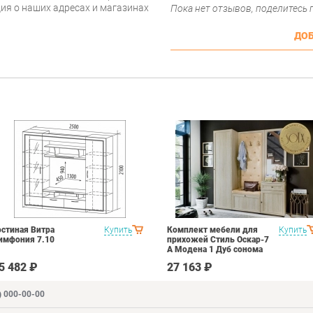
ия о наших адресах и магазинах
Пока нет отзывов, поделитесь
ДОБ
остиная Витра
Купить
Комплект мебели для
Купить
имфония 7.10
прихожей Стиль Оскар-7
А Модена 1 Дуб сонома
светлый Крем
5 482 ₽
27 163 ₽
) 000-00-00