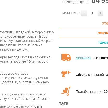
64 9
Последняя цена:
-
+
Количество:
УТО
графиям, изрядной информации о
ПРИГЛ
й, приобретение товара Набор
им 01 Дуб каньон светлый/Серый
ГАРАН
зводителя Smart мебель на
т простым делом.
ары, находящиеся в наличии на
Доставка
по
г. Екат
чите не позднее 48-ми часов с
товары со складов
Сборка
с базовой г
ого учета. Вы можете уточнить
ть доставки, обратившись к нам
Подъём на этаж -
20
вы получили его менее 7 дней
упку или выбрать другой товар.
ТЭГИ
овые комплекты могут быть