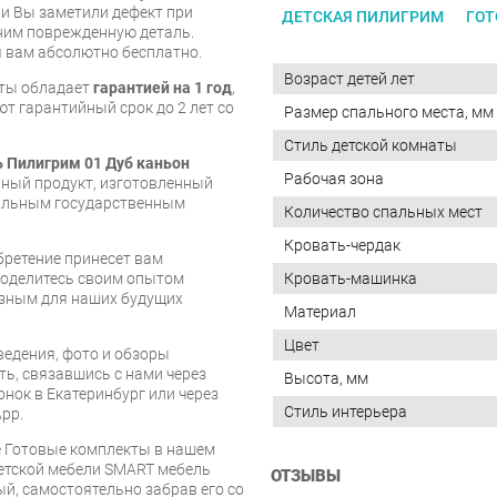
и Вы заметили дефект при
ДЕТСКАЯ ПИЛИГРИМ
ГОТ
ним поврежденную деталь.
 вам абсолютно бесплатно.
Возраст детей лет
кты обладает
гарантией на 1 год
,
т гарантийный срок до 2 лет со
Размер спального места, мм
Стиль детской комнаты
 Пилигрим 01 Дуб каньон
Рабочая зона
нный продукт, изготовленный
уальным государственным
Количество спальных мест
Кровать-чердак
бретение принесет вам
 поделитесь своим опытом
Кровать-машинка
езным для наших будущих
Материал
Цвет
едения, фото и обзоры
ть, связавшись с нами через
Высота, мм
онок в Екатеринбург или через
Стиль интерьера
pp.
е Готовые комплекты в нашем
детской мебели SMART мебель
ОТЗЫВЫ
й, самостоятельно забрав его со