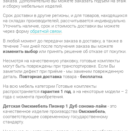
Уточнить наличие, срок и стоимость доставки вы можете
через форму
обратной связи
.
В любой момент до передачи заказа в доставку, а также в
течение 7-ми дней после получения заказа вы можете
изменить выбор
или принять решение об отказе от покупки.
Несмотря на качественную упаковку, готовые комплекты
могут быть повреждены при транспортировке. Если Вы
заметили дефект при приёме - мы заменим поврежденную
деталь.
Повторная доставка
товара -
бесплатна
.
На всю мебель категории Готовые комплекты
распространяется
гарантия 1 год
, а на некоторые модели – 2
года с момента приобретения.
Детская Омскмебель Пионер 1 Дуб сонома-лайм
- это
качественное изделие производства
Омскмебель
,
соответствующее современному государственному
стандарту.
Надеемся, вы останетесь довольны вашим приобретением, и
будем рады, если вы оставите отзыв об опыте его
использования, который поможет сориентироваться нашим
будущим покупателям.
Кроме формы
обратной связи
получить развёрнутую