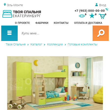
Эль-Монте
Вход
+7 (903) 000-00-00
Зак
0
0
0
обр
О ПРОЕКТЕ
ФАБРИКИ
КОНТАКТЫ
ОПЛАТА И ДОСТАВКА
зво
Твоя Спальня
Каталог
Коллекции
Готовые комплекты