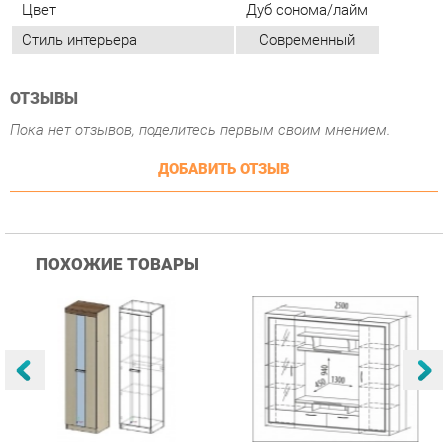
Пока нет отзывов, поделитесь первым своим мнением.
ДОБАВИТЬ ОТЗЫВ
ПОХОЖИЕ ТОВАРЫ
Гостиная Стиль
Гостиная Витра
К
Атлантида-2 Венге-дуб
Симфония 7.10
п
Белфорд
А
с
25 223 ₽
55 482 ₽
Купить
Купить
info@bedroom-ekb.ru
+7 (903) 000-00-00