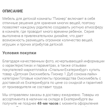
Мебель для детской комнаты "Пионер" включает в себя
отличные решения для хранения многих вещей, поэтому
позволяет каждому родителю создавать уютную атмосферу
в комнате, где проводит много времени ребенок. Серия
выполнена в привлекательном дизайне, что дает
возможность размещать огромное количество вещей,
игрушек и прочих атрибутов детской.
Условия покупки
Благодаря качественным фото, исчерпывающей информации
о характеристиках и параметрах, а также отзывам
покупателей маркетплэйса «Спальни-Екатеринбург» купить
товар «Детская Омскмебель Пионер 1 Дуб сонома-лайм»
категории Готовые комплекты производства Омскмебель с
доставкой из Екатеринбурга по цене со скидкой и гарантией
от производителя не составит труда.
Мы отправляем заказы в доставку ежедневно. Товары из
ассортимента в наличии на складе в Екатеринбурге вы
получите не позднее
48-ми часов
с момента оформления
заказа. Дополнительно вы можете заказать подъём на этаж
и сборку мебельных изделий.
Срок доставки в другие регионы, и для товаров, находящихся
на складах производителей, рассчитывается индивидуально.