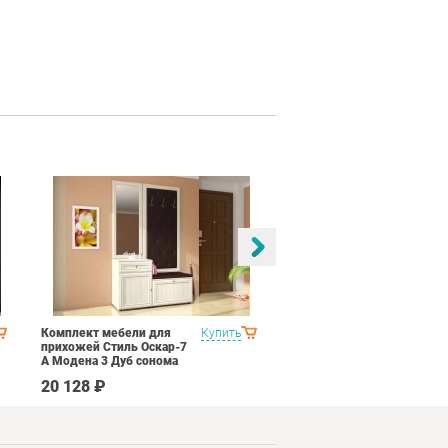
Комплект мебели для
Купить
Спальня Соник 1
прихожей Стиль Оскар-7
Импульс SN16 Дуб
А Модена 3 Дуб сонома
сонома/белый глянец
светлый Крем
20 128 ₽
49 790 ₽