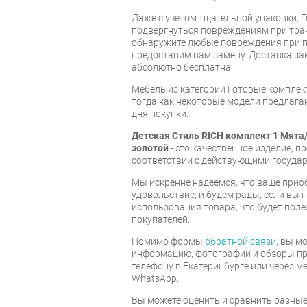
Даже с учетом тщательной упаковки, 
подвергнуться повреждениям при тра
обнаружите любые повреждения при п
предоставим вам замену. Доставка за
абсолютно бесплатна.
Мебель из категории Готовые компле
тогда как некоторые модели предлагаю
дня покупки.
Детская Стиль RICH комплект 1 Мята
золотой
- это качественное изделие, 
соответствии с действующими госуда
Мы искренне надеемся, что ваше прио
удовольствие, и будем рады, если вы
использования товара, что будет пол
покупателей.
Помимо формы
обратной связи
, вы м
информацию, фотографии и обзоры про
телефону в Екатеринбурге или через м
WhatsApp.
Вы можете оценить и сравнить разны