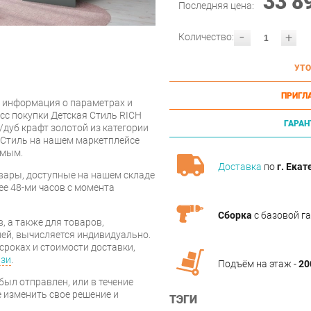
33 8
Последняя цена:
-
+
Количество:
УТО
ПРИГЛ
 информация о параметрах и
сс покупки Детская Стиль RICH
ГАРАН
дуб крафт золотой из категории
 Стиль на нашем маркетплейсе
имым.
Доставка
по
г. Екат
вары, доступные на нашем складе
ее 48-ми часов с момента
Сборка
с базовой г
, а также для товаров,
ей, вычисляется индивидуально.
сроках и стоимости доставки,
язи
.
Подъём на этаж -
20
был отправлен, или в течение
е изменить свое решение и
ТЭГИ