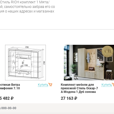
 Стиль RICH комплект 1 Мята/
й, самостоятельно забрав его со
ия о наших адресах и магазинах
остиная Витра
Купить
Комплект мебели для
Купить
имфония 7.10
прихожей Стиль Оскар-7
А Модена 1 Дуб сонома
светлый Крем
5 482 ₽
27 163 ₽
) 000-00-00