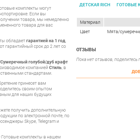
ДЕТСКАЯ RICH
ГОТОВЫЕ 
Готовые комплекты могут
нспортировке. Если вы
олучении товара, мы немедленно
Материал
мененного товара для вас
Цвет
Мята/сумеречны
кты обладает
гарантией на 1 год
,
т гарантийный срок до 2 лет со
ОТЗЫВЫ
Пока нет отзывов, поделитесь
/Сумеречный голубой/дуб крафт
производимое компанией
Стиль
, в
ДОБ
рственными стандартами.
бретение принесет вам
 поделитесь своим опытом
езным для наших будущих
ожете получить дополнительную
дукции по электронной почте, по
ессенджеры Skype, Telegram и
е Готовые комплекты в нашем