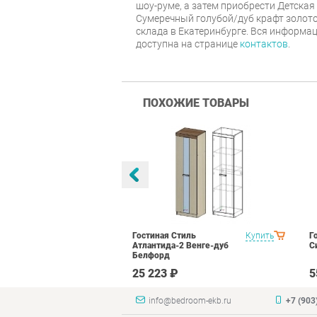
шоу-руме, а затем приобрести Детская
Сумеречный голубой/дуб крафт золото
склада в Екатеринбурге. Вся информац
доступна на странице
контактов
.
ПОХОЖИЕ ТОВАРЫ
ранд Кволити
Купить
Гостиная Стиль
Купить
Г
Атлантида-2 Венге-дуб
С
Белфорд
₽
25 223 ₽
5
info@bedroom-ekb.ru
+7 (903