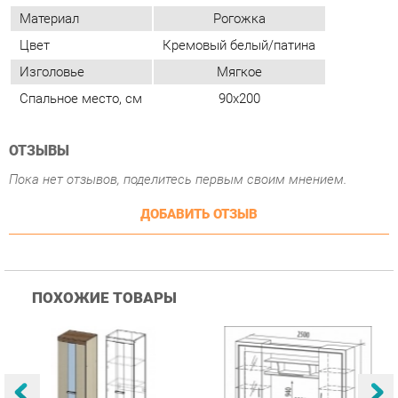
ОТЗЫВЫ
Пока нет отзывов, поделитесь первым своим мнением.
ДОБАВИТЬ ОТЗЫВ
ПОХОЖИЕ ТОВАРЫ
Гостиная Стиль
Гостиная Витра
К
Атлантида-2 Венге-дуб
Симфония 7.10
п
Белфорд
А
с