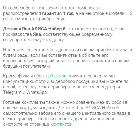
Детская Яна АЛИСА Набор 6
- это качественное изделие
производства
Яна
, соответствующее современному
государственному стандарту.
Надеемся, вы останетесь довольны вашим приобретением, и
будем рады, если вы оставите отзыв об опыте его
использования, который поможет сориентироваться нашим
будущим покупателям.
Кроме формы
обратной связи
получить развёрнутую
консультацию, фото и видеообзор продукции вы можете по
e-mail, телефону в Екатеринбурге и через мессенджеры
Telegram и WhatsApp.
Готовые комплекты также можно сравнить между собой в
нашем шоу-руме и купить Детская Яна АЛИСА Набор 6,
самостоятельно забрав его с нашего центрального склада в
г. Екатеринбург. Полный список адресов и магазинов
смотрите на странице
контактов
.
Материал
Рогожка
Цвет
Кремовый белый/патина
Изголовье
Мягкое
Спальное место, см
90x200