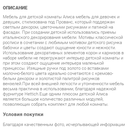
Мебель для детской комнаты Алиса мебель для девочек и
девушек, стилизована под Прованс, который поддержан
светлым декором, цветочными рисунками и патиной на
фасадах. При создании детской использовались приемы
итальянского декорирования мебели. Мотивы классической
росписи в сочетании с любимым мотивом детского рисунка
бабочки и цветы создают ощущение юности и нежности.
Использование декоративных элементов корон и карнизов в
наборе мебели не перегружают интерьер детской комнаты и
при этом создают ощущение интерьера маленькой
принцессы. Изящные ручки под золото со вставками
молочно-белого цвета идеально сочетаются с кремово-
белым декором и золотистой палитрой рисунков
вензелей.При всей внешней легкости и утонченности мебель
весьма практична в использовании, благодаря надежной
фурнитуре Hettich.Еще одним плюсом детской Алиса
является большое количество различных модулей,
позволяющих собрать комплект для любой комнаты.
Условия покупки
Благодаря качественным фото, исчерпывающей информации
о характеристиках и параметрах, а также отзывам
покупателей маркетплэйса «Спальни-Екатеринбург» купить
товар «Детская Яна АЛИСА Набор 6» категории Готовые
комплекты производства Яна с доставкой из Екатеринбурга