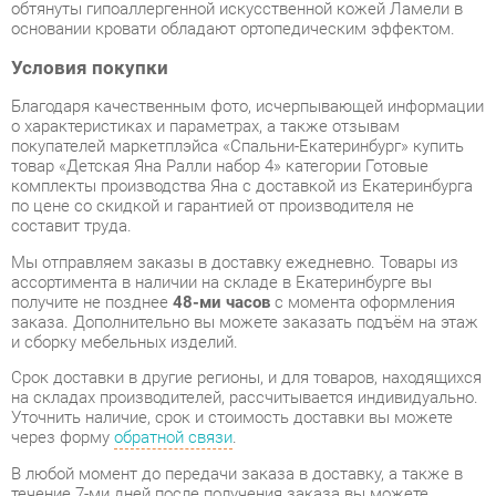
Благодаря качественным фото, исчерпывающей информации
о характеристиках и параметрах, а также отзывам
покупателей маркетплэйса «Спальни-Екатеринбург» купить
товар «Детская Яна Ралли набор 4» категории Готовые
комплекты производства Яна с доставкой из Екатеринбурга
по цене со скидкой и гарантией от производителя не
составит труда.
Мы отправляем заказы в доставку ежедневно. Товары из
ассортимента в наличии на складе в Екатеринбурге вы
получите не позднее
48-ми часов
с момента оформления
заказа. Дополнительно вы можете заказать подъём на этаж
и сборку мебельных изделий.
Срок доставки в другие регионы, и для товаров, находящихся
на складах производителей, рассчитывается индивидуально.
Уточнить наличие, срок и стоимость доставки вы можете
через форму
обратной связи
.
В любой момент до передачи заказа в доставку, а также в
течение 7-ми дней после получения заказа вы можете
изменить выбор
или принять решение об отказе от покупки.
Несмотря на качественную упаковку, готовые комплекты
могут быть повреждены при транспортировке. Если Вы
заметили дефект при приёме - мы заменим поврежденную