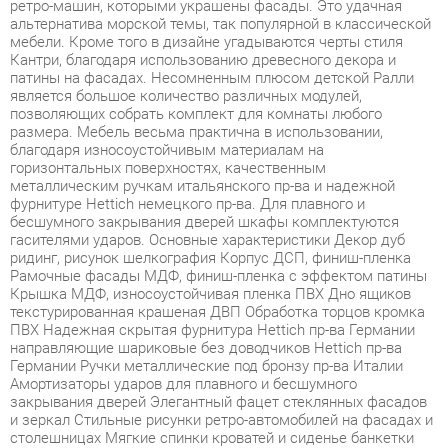
Кантри, благодаря использованию древесного декора и
патины на фасадах. Несомненным плюсом детской Ралли
является большое количество различных модулей,
позволяющих собрать комплект для комнаты любого
размера. Мебель весьма практична в использовании,
благодаря износоустойчивым материалам на
горизонтальных поверхностях, качественным
металлическим ручкам итальянского пр-ва и надежной
фурнитуре Hettich немецкого пр-ва. Для плавного и
бесшумного закрывания дверей шкафы комплектуются
гасителями ударов. Основные характеристики Декор дуб
ридинг, рисунок шелкография Корпус ДСП, финиш-пленка
Рамочные фасады МДФ, финиш-пленка с эффектом патины
Крышка МДФ, износоустойчивая пленка ПВХ Дно ящиков
текстурированная крашеная ДВП Обработка торцов кромка
ПВХ Надежная скрытая фурнитура Hettich пр-ва Германии
направляющие шариковые без доводчиков Hettich пр-ва
Германии Ручки металлические под бронзу пр-ва Италии
Амортизаторы ударов для плавного и бесшумного
закрывания дверей Элегантный фацет стеклянных фасадов
и зеркал Стильные рисунки ретро-автомобилей на фасадах и
столешницах Мягкие спинки кроватей и сиденье банкетки
обтянуты гипоаллергенной искусственной кожей Ламели в
основании кровати обладают ортопедическим эффектом.
Условия покупки