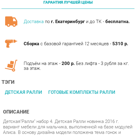
Доставка
по
г. Екатеринбург
и до ТК -
бесплатна.
Сборка
с базовой гарантией
12
месяцев -
5310 р.
Подъём на этаж -
200 р.
Без лифта - 3 рубля за кг.
за этаж.
ТЭГИ
ДЕТСКАЯ РАЛЛИ
ГОТОВЫЕ КОМПЛЕКТЫ РАЛЛИ
ОПИСАНИЕ
Детская"Ралли" набор 4. Детская Ралли новинка 2016 г.
вариант мебели для мальчика, выполненной на базе модулей
Алиса. В основу дизайна модели положена тема гонок и
ретро-машин, которыми украшены фасады. Это удачная
альтернатива морской темы, так популярной в классической
мебели. Кроме того в дизайне угадываются черты стиля