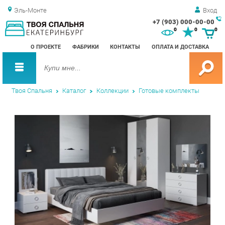
Эль-Монте
Вход
+7 (903) 000-00-00
Зак
0
0
0
обр
О ПРОЕКТЕ
ФАБРИКИ
КОНТАКТЫ
ОПЛАТА И ДОСТАВКА
зво
Твоя Спальня
Каталог
Коллекции
Готовые комплекты