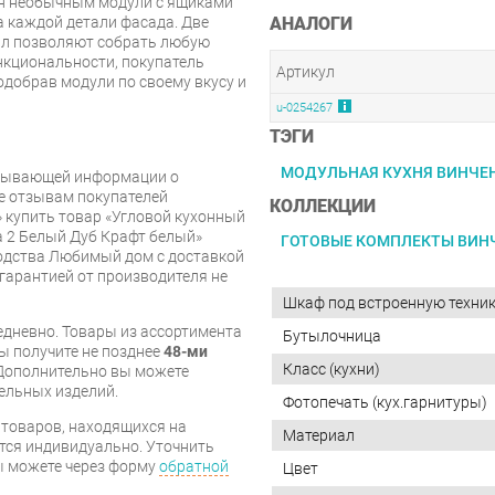
йн необычным модули с ящиками
а каждой детали фасада. Две
АНАЛОГИ
ал позволяют собрать любую
нкциональности, покупатель
Артикул
одобрав модули по своему вкусу и
u-0254267
ТЭГИ
МОДУЛЬНАЯ КУХНЯ ВИНЧЕ
рпывающей информации о
же отзывам покупателей
КОЛЛЕКЦИИ
 купить товар «Угловой кухонный
 2 Белый Дуб Крафт белый»
ГОТОВЫЕ КОМПЛЕКТЫ ВИН
одства Любимый дом с доставкой
 гарантией от производителя не
Шкаф под встроенную техни
дневно. Товары из ассортимента
Бутылочница
вы получите не позднее
48-ми
Класс (кухни)
Дополнительно вы можете
бельных изделий.
Фотопечать (кух.гарнитуры)
я товаров, находящихся на
Материал
тся индивидуально. Уточнить
вы можете через форму
обратной
Цвет