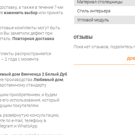
Материал столешницы
оставку, а также в течение 7-ми
Стиль интерьера
те
изменить выбор
или принять
Угловой модуль
готовые комплекты могут быть
и Вы заметили дефект при
ОТЗЫВЫ
еталь.
Повторная доставка
Пока нет отзывов, поделитесь
мплекты распространяется
ДОБ
 – 2 года с момента
бимый дом Винченца 2 Белый Дуб
лие производства
Любимый дом
,
арственному стандарту.
шим приобретением, и будем
е его использования, который
дущим покупателям.
ь развёрнутую консультацию,
е по e-mail, телефону в
legram и WhatsApp.