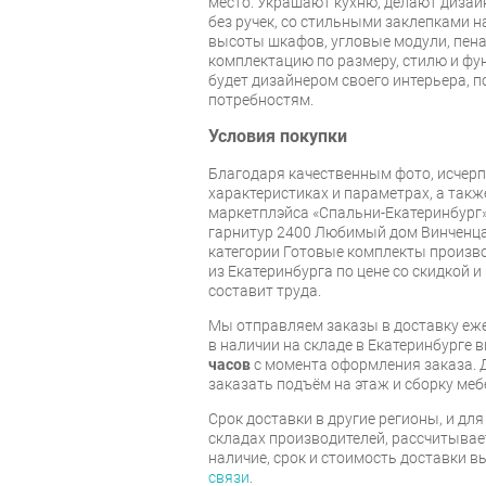
место. Украшают кухню, делают диза
без ручек, со стильными заклепками н
высоты шкафов, угловые модули, пен
комплектацию по размеру, стилю и фу
будет дизайнером своего интерьера, п
потребностям.
Условия покупки
Благодаря качественным фото, исче
характеристиках и параметрах, а так
маркетплэйса «Спальни-Екатеринбург»
гарнитур 2400 Любимый дом Винченца
категории Готовые комплекты произв
из Екатеринбурга по цене со скидкой и
составит труда.
Мы отправляем заказы в доставку еже
в наличии на складе в Екатеринбурге 
часов
с момента оформления заказа. 
заказать подъём на этаж и сборку ме
Срок доставки в другие регионы, и дл
складах производителей, рассчитывае
наличие, срок и стоимость доставки 
связи
.