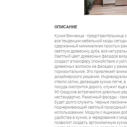
ОПИСАНИЕ
Кухня Винченца - представительница с
все тенденции мебельной моды сегодн
сдержанный минимализм простых ра
светлую древесину дуба, все натураль
Светлый цвет древесных фасадов виз
создаст атмосферу спокойствия и уют
древесных волокон на фасадах у рамки 
горизонтальное. Это привлекает вни
дизайнерского решения. Индивидуаль
стекло сатин, делающее кухню легче, 
посуда смотрится дорого, служит еще
90 градусов встречаются довольно ред
нестандартно. Рамочный фасады - сам
будет долго служить. Черные лаконич
подчеркивающий светлый природный ц
использовании. Модули с ящиками до
удобства в кухню, а чередование с м
позволит создать эргономичную кухню