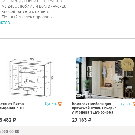
нить между собой в нашем шоу-
нитур 2400 Любимый дом Винченца
льно забрав его с нашего
г. Полный список адресов и
актов
.
остиная Витра
Купить
Комплект мебели для
Купить
имфония 7.10
прихожей Стиль Оскар-7
А Модена 1 Дуб сонома
светлый Крем
5 482 ₽
27 163 ₽
) 000-00-00