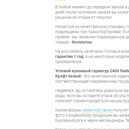
В любой момент до передачи заказа в д
дней после получения заказа вы може
решение об отказе от покупки.
Несмотря на качественную упаковку, 
повреждены при транспортировке. Есл
приёме - мы заменим поврежденную д
товара -
бесплатна
.
На всю мебель категории Готовые ко
гарантия 1 год
, а на некоторые модели
приобретения.
Угловой кухонный гарнитур 2400 Лю
Крафт белый
- это качественное изде
соответствующее современному госуд
Надеемся, вы останетесь довольны ва
рады, если вы оставите отзыв об опыт
поможет сориентироваться нашим бу
Кроме формы
обратной связи
получит
фото и видеообзор продукции вы может
Екатеринбурге и через мессенджеры Te