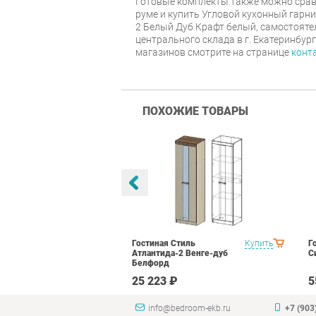
Готовые комплекты также можно срав
руме и купить Угловой кухонный гар
2 Белый Дуб Крафт белый, самостояте
центрального склада в г. Екатеринбур
магазинов смотрите на странице
конт
ПОХОЖИЕ ТОВАРЫ
оник 2
Купить
Гостиная Стиль
Купить
Г
N16 Дуб
Атлантида-2 Венге-дуб
С
лый глянец
Белфорд
₽
25 223 ₽
5
info@bedroom-ekb.ru
+7 (903