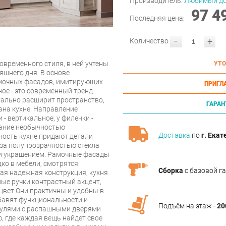
Производитель:
Любимый д
97 4
Последняя цена:
-
+
Количество:
овременного стиля, в ней учтены
УТО
яшнего дня. В основе
мочных фасадов, имитирующих
ПРИГЛ
ное - это современный тренд.
уально расширит пространство,
ГАРАН
ана кухне. Направление
- вертикальное, у филенки -
мание необычностью
Доставка
по
г. Екат
ность кухне придают детали
а за полупрозрачностью стекла
 и украшением. Рамочные фасады
ко в мебели, смотрятся
Сборка
с базовой г
ая надежная конструкция, кухня
ные ручки контрастный акцент,
вет.Они практичны и удобны в
бавят функциональности и
Подъём на этаж -
20
одулями с распашными дверями
, где каждая вещь найдет свое