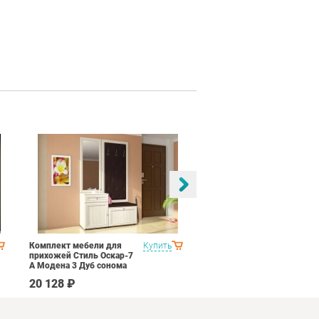
Комплект мебели для
Купить
Спальня Стиль Палермо
прихожей Стиль Оскар-7
1
А Модена 3 Дуб сонома
светлый Крем
20 128 ₽
53 690 ₽