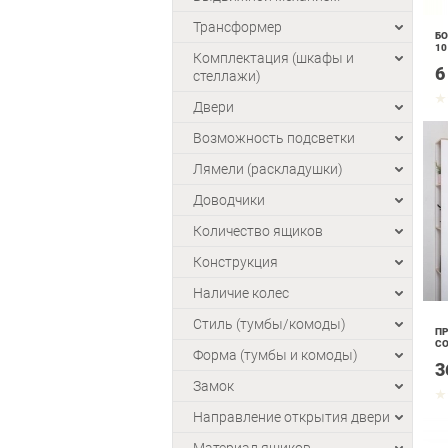
Трансформер
БО
10
Комплектация (шкафы и
6
стеллажи)
Двери
Возможность подсветки
Лямели (раскладушки)
Доводчики
Количество ящиков
Конструкция
Наличие колес
Стиль (тумбы/комоды)
ПР
С
Форма (тумбы и комоды)
3
Замок
Направление открытия двери