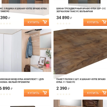
КС 3 ЯЩИКА К ШКАФУ-КУПЕ БРАВО КУБА
ШКАФ ТРЕХДВЕРНЫЙ БРАВО КУБА ШР-3 С
 ТАКСУС
ЗЕРКАЛОМ ТАКСУС ВОЛЬФРАМ
 390
34 890
₽
₽
ИХОЖАЯ MOBI КУБА КОМПЛЕКТ 1 ДУБ
ПАКЕТ ПОЛОК 2 ШТ. К ШКАФУ-КУПЕ БРАВО
ОНОМА-БЕЛЫЙ ПРЕМИУМ
КУБА 11 ТАКСУС
6 890
2 390
₽
₽