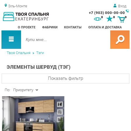
Эль-Монте
Вход
+7 (903) 000-00-00
Зак
0
0
0
обр
О ПРОЕКТЕ
ФАБРИКИ
КОНТАКТЫ
ОПЛАТА И ДОСТАВКА
зво
Твоя Спальня
Тэги
ЭЛЕМЕНТЫ ШЕРВУД (ТЭГ)
Показать фильтр
По:
Приоритету