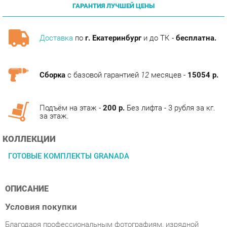
Доставка
по
г. Екатеринбург
и до ТК -
бесплатна.
Сборка
с базовой гарантией
12
месяцев -
15054 р.
Подъём на этаж -
200 р.
Без лифта - 3 рубля за кг.
за этаж.
КОЛЛЕКЦИИ
ГОТОВЫЕ КОМПЛЕКТЫ GRANADA
ОПИСАНИЕ
Условия покупки
Благодаря профессиональным фотографиям, изрядной
информации о характеристиках и рецензиям покупателей,
приобретение товара Спальня ESF Fenicia Mobiliario GRANADA
Белый категории Готовые комплекты от производителя Esf