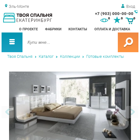
Эль-Монте
Вход
+7 (903) 000-00-00
Зак
0
0
0
обр
О ПРОЕКТЕ
ФАБРИКИ
КОНТАКТЫ
ОПЛАТА И ДОСТАВКА
зво
Твоя Спальня
Каталог
Коллекции
Готовые комплекты