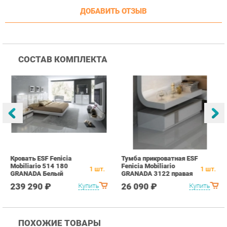
СОСТАВ КОМПЛЕКТА
Кровать ESF Fenicia
Тумба прикроватная ESF
Т
Mobiliario 514 180
Fenicia Mobiliario
F
1
шт.
1
шт.
GRANADA Белый
GRANADA 3122 правая
G
Белый
Б
239 290 ₽
26 090 ₽
Купить
Купить
ПОХОЖИЕ ТОВАРЫ