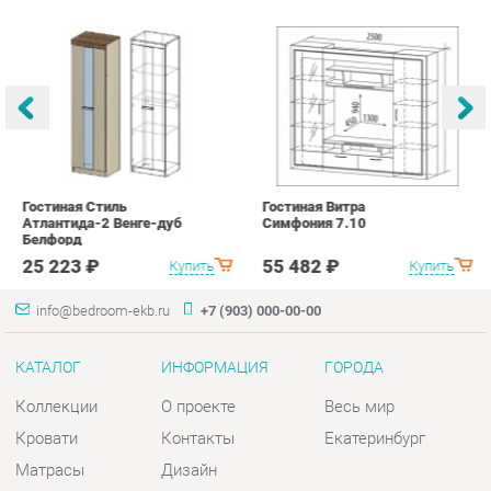
Гостиная Стиль
Гостиная Витра
К
Атлантида-2 Венге-дуб
Симфония 7.10
п
Белфорд
А
с
25 223 ₽
55 482 ₽
Купить
Купить
info@bedroom-ekb.ru
+7 (903) 000-00-00
КАТАЛОГ
ИНФОРМАЦИЯ
ГОРОДА
Коллекции
О проекте
Весь мир
Кровати
Контакты
Екатеринбург
Матрасы
Дизайн
Комоды
Доставка и Оплата
Шкафы
Скидки и Акции
Тумбы
Политика
Зеркала
Гарантия
Столы
Помощь