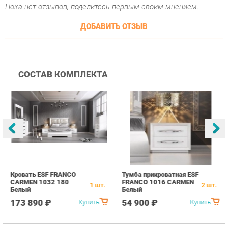
СОСТАВ КОМПЛЕКТА
Кровать ESF FRANCO
Тумба прикроватная ESF
К
CARMEN 1032 180
FRANCO 1016 CARMEN
E
1
шт.
2
шт.
Белый
Белый
C
173 890 ₽
54 900 ₽
Купить
Купить
ПОХОЖИЕ ТОВАРЫ