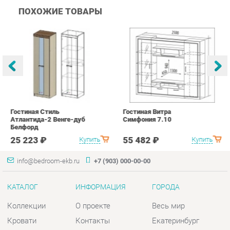
Гостиная Стиль
Гостиная Витра
К
Атлантида-2 Венге-дуб
Симфония 7.10
п
Белфорд
А
с
25 223 ₽
55 482 ₽
Купить
Купить
info@bedroom-ekb.ru
+7 (903) 000-00-00
КАТАЛОГ
ИНФОРМАЦИЯ
ГОРОДА
Коллекции
О проекте
Весь мир
Кровати
Контакты
Екатеринбург
Матрасы
Дизайн
Комоды
Доставка и Оплата
Шкафы
Скидки и Акции
Тумбы
Политика
Зеркала
Гарантия