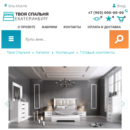
Эль-Монте
Вход
+7 (903) 000-00-00
Зак
0
0
0
обр
О ПРОЕКТЕ
ФАБРИКИ
КОНТАКТЫ
ОПЛАТА И ДОСТАВКА
зво
Твоя Спальня
Каталог
Коллекции
Готовые комплекты