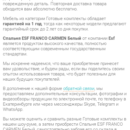
гарантией на 1 год
, тогда как некоторые модели предлагают
гарантийный срок до 2 лет со дня покупки.
Спальня ESF FRANCO CARMEN Белый
от компании
Esf
является продуктом высокого качества, полностью
соответствующим современным государственным
стандартам.
Мы искренне надеемся, что ваше приобретение принесет
вам удовольствие, и будем рады, если вы поделитесь своим
опытом использования товара, что будет полезным для
наших будущих покупателей.
В дополнение к нашей форме
обратной связи
, мы
предоставляем дополнительные консультации, фотографии и
видеообзоры продукции по электронной почте, по телефону в
Екатеринбурге или через мессенджеры Skype, Telegram и
WhatsApp.
Вы можете оценить и сравнить разные Готовые комплекты в
нашем шоу-руме, а затем приобрести Спальня ESF FRANCO
CARMEN Белый, самостоятельно забрав его со склада в
Екатеринбурге. Вся информация о наших адресах и
магазинах доступна на странице
контактов
.