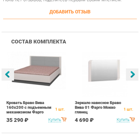
СОСТАВ КОМПЛЕКТА
Кровать Браво Вива
Зеркало навесное Браво
К
160х200 с подъемным
Вива 01 Фарго Мокко
Ф
1
шт.
1
шт.
механизмом Фарго
глянец
Мокко глянец
35 290 ₽
4 690 ₽
Купить
Купить
ПОХОЖИЕ ТОВАРЫ