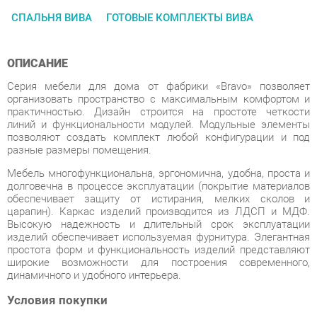
ОПИСАНИЕ
Серия мебели для дома от фабрики «Bravo» позволяет
организовать пространство с максимальным комфортом и
практичностью. Дизайн строится на простоте четкости
линий и функциональности модулей. Модульные элементы
позволяют создать комплект любой конфигурации и под
разные размеры помещения.
Мебель многофункциональна, эргономична, удобна, проста и
долговечна в процессе эксплуатации (покрытие материалов
обеспечивает защиту от истирания, мелких сколов и
царапин). Каркас изделий производится из ЛДСП и МДФ.
Высокую надежность и длительный срок эксплуатации
изделий обеспечивает используемая фурнитура. Элегантная
простота форм и функциональность изделий представляют
широкие возможности для построения современного,
динамичного и удобного интерьера.
Условия покупки
Благодаря качественным фото, исчерпывающей информации
о характеристиках и параметрах, а также отзывам
покупателей маркетплэйса «Спальни-Екатеринбург» купить
товар «Комплект мебели для спальни Браво Вива 02 Фарго