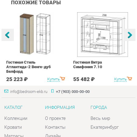
Гостиная Стиль
Гостиная Витра
К
Атлантида-2 Венге-дуб
Симфония 7.10
п
Белфорд
А
с
25 223 ₽
55 482 ₽
Купить
Купить
info@bedroom-ekb.ru
+7 (903) 000-00-00
КАТАЛОГ
ИНФОРМАЦИЯ
ГОРОДА
Коллекции
О проекте
Весь мир
Кровати
Контакты
Екатеринбург
Матрасы
Дизайн
Комоды
Доставка и Оплата
Шкафы
Скидки и Акции
Тумбы
Политика
Зеркала
Гарантия
Столы
Помощь