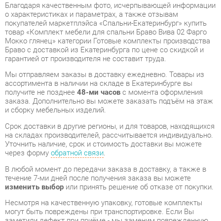
Мокко глянец» категории Готовые комплекты производства
Браво с доставкой из Екатеринбурга по цене со скидкой и
гарантией от производителя не составит труда.
Мы отправляем заказы в доставку ежедневно. Товары из
ассортимента в наличии на складе в Екатеринбурге вы
получите не позднее
48-ми часов
с момента оформления
заказа. Дополнительно вы можете заказать подъём на этаж
и сборку мебельных изделий.
Срок доставки в другие регионы, и для товаров, находящихся
на складах производителей, рассчитывается индивидуально.
Уточнить наличие, срок и стоимость доставки вы можете
через форму
обратной связи
.
В любой момент до передачи заказа в доставку, а также в
течение 7-ми дней после получения заказа вы можете
изменить выбор
или принять решение об отказе от покупки.
Несмотря на качественную упаковку, готовые комплекты
могут быть повреждены при транспортировке. Если Вы
заметили дефект при приёме - мы заменим поврежденную
деталь.
Повторная доставка
товара -
бесплатна
.
На всю мебель категории Готовые комплекты
распространяется
гарантия 1 год
, а на некоторые модели – 2
года с момента приобретения.