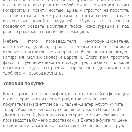
интересном дизайне моделей. Модульные элементы
позволяют создать комплект любой конфигурации и под
разные размеры и назначение помещения.
Мебель этого производителя многофункциональна,
эргономична, удобна, проста и долговечна в процессе
эксплуатации (покрытие материалов обеспечивает защиту от
истирания, мелких сколов и царапин). Элегантная простота
форм и функциональность комода представляют широкие
возможности для построения современного, динамичного и
удобного интерьера комнаты.
Условия покупки
Благодаря качественным фото, исчерпывающей информации
о характеристиках и параметрах, а также отзывам
покупателей маркетплэйса «Спальни-Екатеринбург» купить
товар «Комплект мебели для спальни Олмеко Прованс 07
Диамант серый Дуб каньон» категории Готовые комплекты
производства Олмеко с доставкой из Екатеринбурга по цене
со скидкой и гарантией от производителя не составит труда.
Мы отправляем заказы в доставку ежедневно. Товары из
ассортимента в наличии на складе в Екатеринбурге вы
получите не позднее
48-ми часов
с момента оформления
заказа. Дополнительно вы можете заказать подъём на этаж