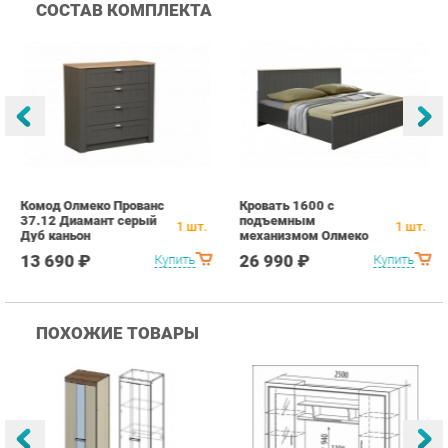
Комод Олмеко Прованс
Кровать 1600 с
Т
37.12 Диамант серый
подъемным
О
1
шт.
1
шт.
Дуб каньон
механизмом Олмеко
Д
Прованс 37.25-02
к
13 690 ₽
26 990 ₽
Купить
Купить
Диамант серый Дуб
каньон
ПОХОЖИЕ ТОВАРЫ
Гостиная Стиль
Гостиная Витра
К
Атлантида-2 Венге-дуб
Симфония 7.10
п
Белфорд
А
с
25 223 ₽
55 482 ₽
Купить
Купить