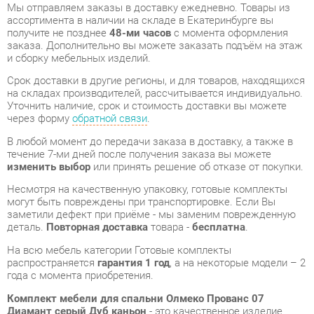
и сборку мебельных изделий.
Срок доставки в другие регионы, и для товаров, находящихся
на складах производителей, рассчитывается индивидуально.
Уточнить наличие, срок и стоимость доставки вы можете
через форму
обратной связи
.
В любой момент до передачи заказа в доставку, а также в
течение 7-ми дней после получения заказа вы можете
изменить выбор
или принять решение об отказе от покупки.
Несмотря на качественную упаковку, готовые комплекты
могут быть повреждены при транспортировке. Если Вы
заметили дефект при приёме - мы заменим поврежденную
деталь.
Повторная доставка
товара -
бесплатна
.
На всю мебель категории Готовые комплекты
распространяется
гарантия 1 год
, а на некоторые модели – 2
года с момента приобретения.
Комплект мебели для спальни Олмеко Прованс 07
Диамант серый Дуб каньон
- это качественное изделие
производства
Олмеко
, соответствующее современному
государственному стандарту.
Надеемся, вы останетесь довольны вашим приобретением, и
будем рады, если вы оставите отзыв об опыте его