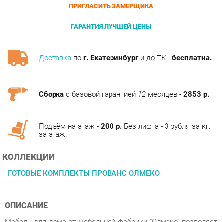
ГАРАНТИЯ ЛУЧШЕЙ ЦЕНЫ
Доставка
по
г. Екатеринбург
и до ТК -
бесплатна.
Сборка
с базовой гарантией
12
месяцев -
2853 р.
Подъём на этаж -
200 р.
Без лифта - 3 рубля за кг.
за этаж.
КОЛЛЕКЦИИ
ГОТОВЫЕ КОМПЛЕКТЫ ПРОВАНС ОЛМЕКО
ОПИСАНИЕ
Мебель для дома от мебельной фабрики "Олмеко" позволяет
организовать пространство любой комнаты с максимальным
комфортом и практичностью. Дизайн строится на простоте,
лаконичности и геометрической четкости линий, а также