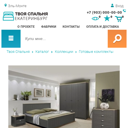
Эль-Монте
Вход
+7 (903) 000-00-00
Зак
0
0
0
обр
О ПРОЕКТЕ
ФАБРИКИ
КОНТАКТЫ
ОПЛАТА И ДОСТАВКА
зво
Твоя Спальня
Каталог
Коллекции
Готовые комплекты