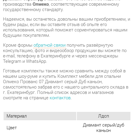
использования, который поможет сориентироваться нашим
будущим покупателям.
Кроме формы
обратной связи
получить развёрнутую
консультацию, фото и видеообзор продукции вы можете по
e-mail, телефону в Екатеринбурге и через мессенджеры
Telegram и WhatsApp.
Готовые комплекты также можно сравнить между собой в
нашем шоу-руме и купить Комплект мебели для спальни
Олмеко Прованс 07 Диамант серый Дуб каньон,
самостоятельно забрав его с нашего центрального склада в
г. Екатеринбург. Полный список адресов и магазинов
смотрите на странице
контактов
.
Материал
Лдсп
Диамант серый/дуб
Цвет
каньон
Ящик для белья
Да
Размеры спального места
160x200
кровати, см
Стиль интерьера
Классический