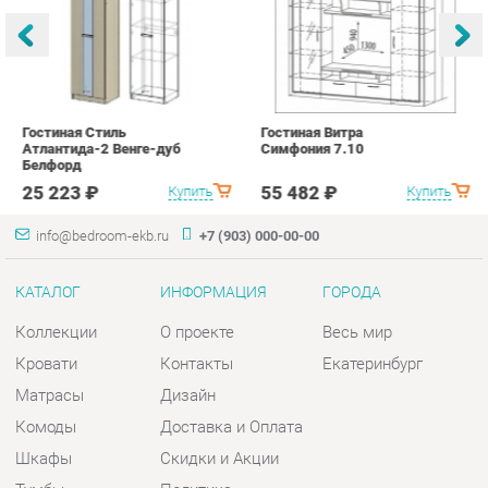
Атлантида-2 Венге-дуб
Симфония 7.10
п
Белфорд
А
с
25 223 ₽
55 482 ₽
Купить
Купить
info@bedroom-ekb.ru
+7 (903) 000-00-00
КАТАЛОГ
ИНФОРМАЦИЯ
ГОРОДА
Коллекции
О проекте
Весь мир
Кровати
Контакты
Екатеринбург
Матрасы
Дизайн
Комоды
Доставка и Оплата
Шкафы
Скидки и Акции
Тумбы
Политика
Зеркала
Гарантия
Столы
Помощь
Мягкая мебель
Комплектующие