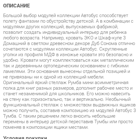
полету фантазии по обустройству детской. А в комбинации с
модулями других коллекций, выпускаемых фабрикой,
позволит создать индивидуальный интерьер для ребенка
любого возраста. Например, кровать ЭКО и Шкаф-купе 3
Домашний в светлом древесном декоре Дуб Сонома отлично
сочетаются с модулями коллекции Автобус. Скругленные
уголки из профиля МДФ в изножье кровати это безопасно и
удобно. Кровати могут комплектоваться как металлическим
так и деревянным ортопедическим основанием с гибкими
ламелями. Эти основания вынесены отдельной позицией и
не привязаны ни к одной из коллекций мебели.
Оригинальный яркий стеллаж Румба мини асимметричная
полка для книг разных размеров, дополнит рабочее место и
станет незаменимой для школьников. Его можно навесить
на стену как горизонтально, так и вертикально. Необычный
функциональный стеллаж с множеством выдвижных ящиков
можно получить, составив композицию из модулей Автобус 3
Тумба. С таким решением легко вносить небольшие
перемены в интерьер детской переставив Тумбы или просто
поменяв в композиции ящики местами.
Условия покупки
Благодаря качественным фото, исчерпывающей информации
о характеристиках и параметрах, а также отзывам
покупателей маркетплэйса «Спальни-Екатеринбург» купить