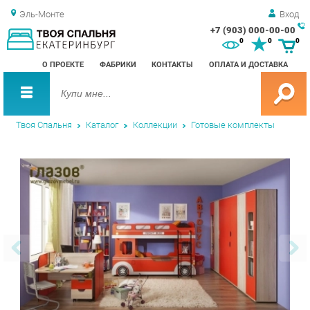
Эль-Монте
Вход
+7 (903) 000-00-00
Зак
0
0
0
обр
О ПРОЕКТЕ
ФАБРИКИ
КОНТАКТЫ
ОПЛАТА И ДОСТАВКА
зво
Твоя Спальня
Каталог
Коллекции
Готовые комплекты