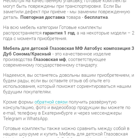
распространяется
гарантия 1 год
, а на некоторые модели – 2
года с момента приобретения.
Мебель для детской Глазовская МФ Автобус композиция 3
Дуб Сонома/Красный
- это качественное изделие
производства
Глазовская мф
, соответствующее
современному государственному стандарту.
Надеемся, вы останетесь довольны вашим приобретением, и
будем рады, если вы оставите отзыв об опыте его
использования, который поможет сориентироваться нашим
будущим покупателям.
Кроме формы
обратной связи
получить развёрнутую
консультацию, фото и видеообзор продукции вы можете по
e-mail, телефону в Екатеринбурге и через мессенджеры
Telegram и WhatsApp.
Готовые комплекты также можно сравнить между собой в
нашем шоу-руме и купить Мебель для детской Глазовская
МФ Автобус композиция 3 Дуб Сонома/Красный,
самостоятельно забрав его с нашего центрального склада в
г. Екатеринбург. Полный список адресов и магазинов
смотрите на странице
контактов
.