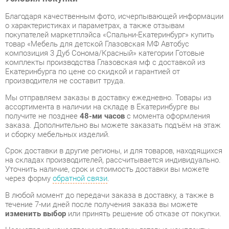
товар «Мебель для детской Глазовская МФ Автобус
композиция 3 Дуб Сонома/Красный» категории Готовые
комплекты производства Глазовская мф с доставкой из
Екатеринбурга по цене со скидкой и гарантией от
производителя не составит труда.
Мы отправляем заказы в доставку ежедневно. Товары из
ассортимента в наличии на складе в Екатеринбурге вы
получите не позднее
48-ми часов
с момента оформления
заказа. Дополнительно вы можете заказать подъём на этаж
и сборку мебельных изделий.
Срок доставки в другие регионы, и для товаров, находящихся
на складах производителей, рассчитывается индивидуально.
Уточнить наличие, срок и стоимость доставки вы можете
через форму
обратной связи
.
В любой момент до передачи заказа в доставку, а также в
течение 7-ми дней после получения заказа вы можете
изменить выбор
или принять решение об отказе от покупки.
Несмотря на качественную упаковку, готовые комплекты
могут быть повреждены при транспортировке. Если Вы
заметили дефект при приёме - мы заменим поврежденную
деталь.
Повторная доставка
товара -
бесплатна
.
На всю мебель категории Готовые комплекты