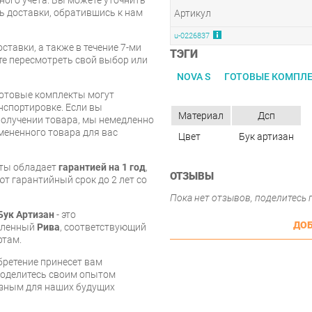
ть доставки, обратившись к нам
Артикул
u-0226837
ставки, а также в течение 7-ми
ТЭГИ
те пересмотреть свой выбор или
NOVA S
ГОТОВЫЕ КОМПЛЕ
Готовые комплекты могут
нспортировке. Если вы
Материал
Дсп
олучении товара, мы немедленно
мененного товара для вас
Цвет
Бук артизан
кты обладает
гарантией на 1 год
,
ОТЗЫВЫ
т гарантийный срок до 2 лет со
Пока нет отзывов, поделитесь
Бук Артизан
- это
ДОБ
овленный
Рива
, соответствующий
ртам.
бретение принесет вам
 поделитесь своим опытом
езным для наших будущих