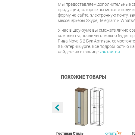
Мы предоставляем дополнительные св
продукции, которые вы можете получи
форму на сайте, электронную почту, зв
мессенджеры Skype, Telegram и WhatsA
У нас в шоу-руме вы сможете лично с
комплекты, после чего можно будет п
Рива Nova S 2 Бук Артизан, самостоят
в Екатеринбурге. Все подробности о н
найдете на странице
контактов
.
ПОХОЖИЕ ТОВАРЫ
тиль Палермо
Купить
Гостиная Стиль
Купить
Г