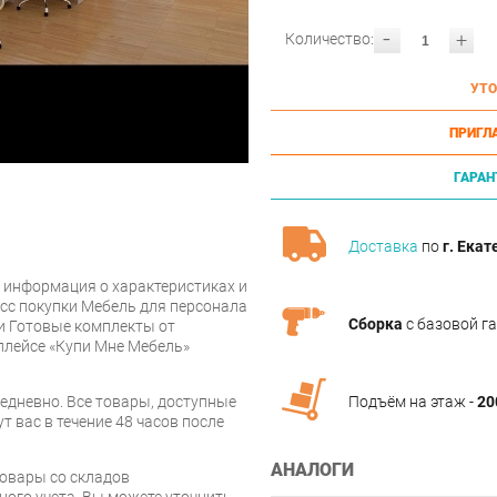
-
+
Количество:
УТО
ПРИГЛ
ГАРАН
Доставка
по
г. Екат
 информация о характеристиках и
сс покупки Мебель для персонала
Сборка
с базовой г
ии Готовые комплекты от
плейсе «Купи Мне Мебель»
дневно. Все товары, доступные
Подъём на этаж -
20
т вас в течение 48 часов после
АНАЛОГИ
товары со складов
ого учета. Вы можете уточнить