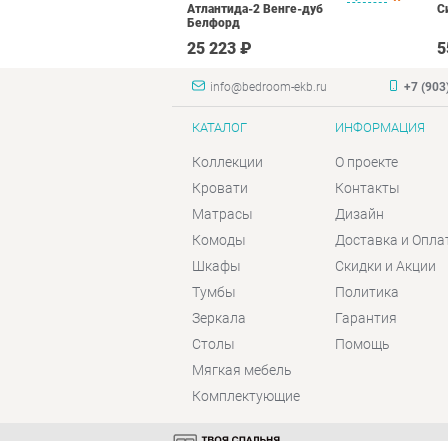
Атлантида-2 Венге-дуб
С
Белфорд
₽
25 223 ₽
5
info@bedroom-ekb.ru
+7 (903
КАТАЛОГ
ИНФОРМАЦИЯ
Коллекции
О проекте
Кровати
Контакты
Матрасы
Дизайн
Комоды
Доставка и Опла
Шкафы
Скидки и Акции
Тумбы
Политика
Зеркала
Гарантия
Столы
Помощь
Мягкая мебель
Комплектующие