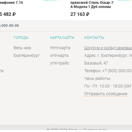
имфония 7.10
прихожей Стиль Оскар-7
А Модена 1 Дуб сонома
светлый Крем
5 482 ₽
27 163 ₽
) 000-00-00
ГОРОДА
КАРТА САЙТА
КОНТАКТЫ
Весь мир
html-карта
Шоурум и склад самовы
Екатеринбург
xml-карта
Адрес: г. Екатеринбург, п
yml-прайс
Базовый, 47
та
Телефон: +7 (903) 000-00
Часы работы:
Пн - Пт:
10:00 - 18:00 (GM
Отправить сообщение
© 2009-2026 Спальни-Екатеринбург