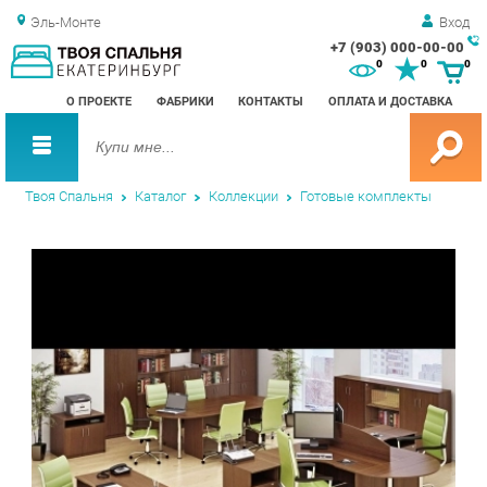
Эль-Монте
Вход
+7 (903) 000-00-00
Зак
0
0
0
обр
О ПРОЕКТЕ
ФАБРИКИ
КОНТАКТЫ
ОПЛАТА И ДОСТАВКА
зво
Твоя Спальня
Каталог
Коллекции
Готовые комплекты