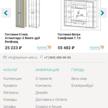
Гостиная Стиль
Гостиная Витра
К
Атлантида-2 Венге-дуб
Симфония 7.10
п
Белфорд
А
с
25 223 ₽
55 482 ₽
Купить
Купить
info@bedroom-ekb.ru
+7 (903) 000-00-00
КАТАЛОГ
ИНФОРМАЦИЯ
ГОРОДА
Коллекции
О проекте
Весь мир
Кровати
Контакты
Екатеринбург
Матрасы
Дизайн
Комоды
Доставка и Оплата
Шкафы
Скидки и Акции
Тумбы
Политика
Зеркала
Гарантия
Столы
Помощь
Мягкая мебель