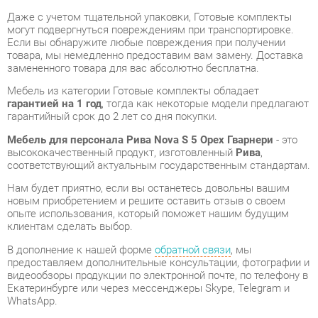
товара, мы немедленно предоставим вам замену. Доставка
замененного товара для вас абсолютно бесплатна.
Мебель из категории Готовые комплекты обладает
гарантией на 1 год
, тогда как некоторые модели предлагают
гарантийный срок до 2 лет со дня покупки.
Мебель для персонала Рива Nova S 5 Орех Гварнери
- это
высококачественный продукт, изготовленный
Рива
,
соответствующий актуальным государственным стандартам.
Нам будет приятно, если вы останетесь довольны вашим
новым приобретением и решите оставить отзыв о своем
опыте использования, который поможет нашим будущим
клиентам сделать выбор.
В дополнение к нашей форме
обратной связи
, мы
предоставляем дополнительные консультации, фотографии и
видеообзоры продукции по электронной почте, по телефону в
Екатеринбурге или через мессенджеры Skype, Telegram и
WhatsApp.
Вы можете оценить и сравнить разные Готовые комплекты в
нашем шоу-руме, а затем приобрести Мебель для персонала
Рива Nova S 5 Орех Гварнери, самостоятельно забрав его со
склада в Екатеринбурге. Вся информация о наших адресах и
магазинах доступна на странице
контактов
.