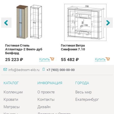
Гостиная Стиль
Гостиная Витра
К
Атлантида-2 Венге-дуб
Симфония 7.10
п
Белфорд
А
с
25 223 ₽
55 482 ₽
Купить
Купить
info@bedroom-ekb.ru
+7 (903) 000-00-00
КАТАЛОГ
ИНФОРМАЦИЯ
ГОРОДА
Коллекции
О проекте
Весь мир
Кровати
Контакты
Екатеринбург
Матрасы
Дизайн
Комоды
Доставка и Оплата
Шкафы
Скидки и Акции
Тумбы
Политика
Зеркала
Гарантия
Столы
Помощь