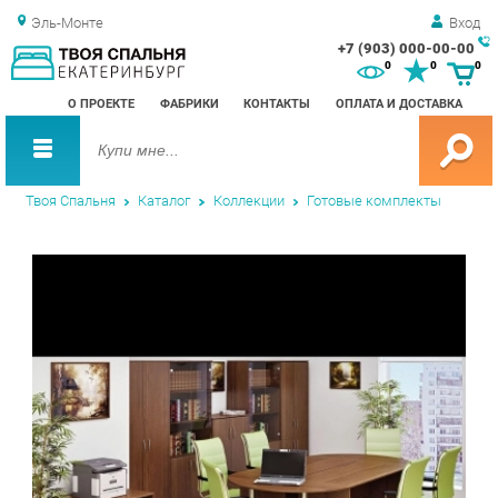
Эль-Монте
Вход
+7 (903) 000-00-00
Зак
0
0
0
обр
О ПРОЕКТЕ
ФАБРИКИ
КОНТАКТЫ
ОПЛАТА И ДОСТАВКА
зво
Твоя Спальня
Каталог
Коллекции
Готовые комплекты