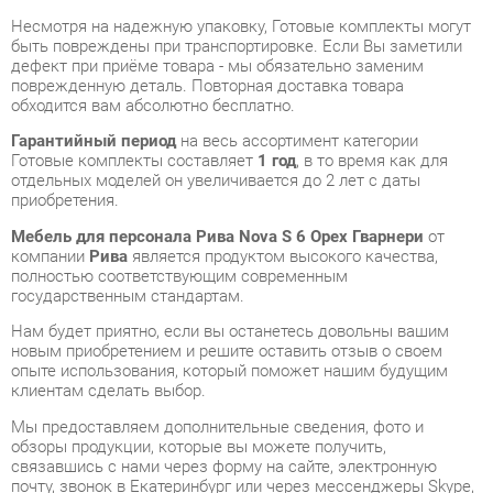
поврежденную деталь. Повторная доставка товара
обходится вам абсолютно бесплатно.
Гарантийный период
на весь ассортимент категории
Готовые комплекты составляет
1 год
, в то время как для
отдельных моделей он увеличивается до 2 лет с даты
приобретения.
Мебель для персонала Рива Nova S 6 Орех Гварнери
от
компании
Рива
является продуктом высокого качества,
полностью соответствующим современным
государственным стандартам.
Нам будет приятно, если вы останетесь довольны вашим
новым приобретением и решите оставить отзыв о своем
опыте использования, который поможет нашим будущим
клиентам сделать выбор.
Мы предоставляем дополнительные сведения, фото и
обзоры продукции, которые вы можете получить,
связавшись с нами через форму на сайте, электронную
почту, звонок в Екатеринбург или через мессенджеры Skype,
Telegram и WhatsApp.
Вы можете оценить и сравнить разные Готовые комплекты в
нашем шоу-руме, а затем приобрести Мебель для персонала
Рива Nova S 6 Орех Гварнери, самостоятельно забрав его со