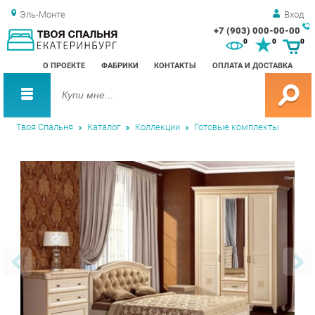
Эль-Монте
Вход
+7 (903) 000-00-00
Зак
0
0
0
обр
О ПРОЕКТЕ
ФАБРИКИ
КОНТАКТЫ
ОПЛАТА И ДОСТАВКА
зво
Твоя Спальня
Каталог
Коллекции
Готовые комплекты