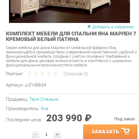
Добавить в избранное
КОМПЛЕКТ МЕБЕЛИ ДЛЯ СПАЛЬНИ ЯНА МАРЛЕН 7
КРЕМОВЫЙ БЕЛЫЙ ПАТИНА
Серия мебели для дома Марлен от мебельной фабрики Яна,
занимающейся производством современной качественной, удобной и
функциональной мебели, создана с учетом основных требований к
мебели для дома ценовая экономичность в комплексе с широкими
функциональными возможностями мебели
Рейтинг:
(голосов:
0
)
Артикул:
u-0148634
Продавец:
Твоя Спальня
Производитель:
Яна
203 990 ₽
Под заказ
Последняя цена:
ЗАКАЗАТЬ
-
+
Количество:
УТОЧНИТЬ НАЛИЧИЕ