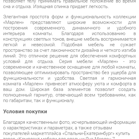
интерьера комнаты. Благодаря использованию в
конструкциях светлых тонов, внешне мебель воспринимается
легкой и невесомой. Подобная мебель не сужает
пространство за счет лаконичности дизайна и четкого изгиба
линий. Это отличное решение для обеспечения комфортных
условий для отдыха. Серия мебели «Марлен» - это
современное и качественное оснащение для любой комнаты,
позволяющее оптимизировать пространство без ущерба для
функциональности и удобства. Светлая и гармоничная
комната «Марлен» привнесет атмосферу уюта и комфорта в
ваш дом. Широкая база элементов позволит создать
полноценный гарнитур, отвечающий всем требованиям, как
по габаритам, так и функционалу.
Условия покупки
Благодаря качественным фото, исчерпывающей информации
о характеристиках и параметрах, а также отзывам
покупателей маркетплэйса «Спальни-Екатеринбург» купить
товар «Комплект мебели для спальни Яна Марлен 7
Кремовый белый Патина» категории Готовые комплекты
производства Яна с доставкой из Екатеринбурга по цене со
скидкой и гарантией от производителя не составит труда.
Мы отправляем заказы в доставку ежедневно. Товары из
ассортимента в наличии на складе в Екатеринбурге вы