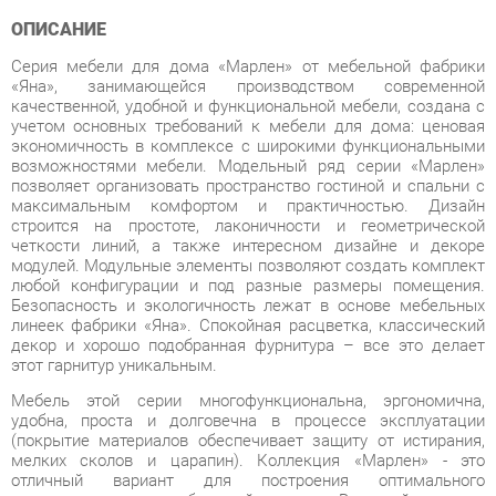
Серия мебели для дома «Марлен» от мебельной фабрики
«Яна», занимающейся производством современной
качественной, удобной и функциональной мебели, создана с
учетом основных требований к мебели для дома: ценовая
экономичность в комплексе с широкими функциональными
возможностями мебели. Модельный ряд серии «Марлен»
позволяет организовать пространство гостиной и спальни с
максимальным комфортом и практичностью. Дизайн
строится на простоте, лаконичности и геометрической
четкости линий, а также интересном дизайне и декоре
модулей. Модульные элементы позволяют создать комплект
любой конфигурации и под разные размеры помещения.
Безопасность и экологичность лежат в основе мебельных
линеек фабрики «Яна». Спокойная расцветка, классический
декор и хорошо подобранная фурнитура – все это делает
этот гарнитур уникальным.
Мебель этой серии многофункциональна, эргономична,
удобна, проста и долговечна в процессе эксплуатации
(покрытие материалов обеспечивает защиту от истирания,
мелких сколов и царапин). Коллекция «Марлен» - это
отличный вариант для построения оптимального
пространства даже небольшой комнаты. В данной серии на
передний план выходит эргономика — модули
комбинируются между для создания различных комплектов,
отвечающий потребностям заказчика. Модульность и