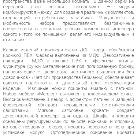
мобильность набора предоставляют безграничные
возможности в создании разных компоновок интерьера
одного и того же помещения, делая его индивидуальным и
стильным.
Каркас изделий производится из ДСП, торцы обработаны
кромкой ПВХ. Фасады выполнены из МДФ. Декоративные
накладки - МДФ в пленке ПВХ с эффектом патины.
Фурнитура (ручки металлические под полированную бронзу,
направляющие – шариковые частичного выдвижения без
доводчиков - «Hettich» производства Германии) обеспечивает
высокую надежность и длительный срок эксплуатации
изделий. Изящные ножки покрыты эмалью с патиной.
Набор мебели «Марлен» выполнен в классическом стиле.
Высококачественный декор с эффектом патины и изящной
фрезеровкой обладает повышенными эстетическими
свойствами. Мягкое изголовье кровати создает
дополнительный комфорт для отдыха. Шкафы и кровати
оснащены регулируемыми по высоте ножками и опорами,
которые позволяют скорректировать неровности пола при
установке модуля. Ортопедическое основание кровати
позволяет телу принимать правильное положение во время
сна и отдыха. Изящная спинка придает легкость.
Элегантная простота форм и функциональность коллекции
«Марлен» представляют широкие возможности для
построения современного, динамичного и удобного