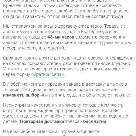
получите не позднее
48-ми часов
с момента оформления
заказа. Дополнительно вы можете заказать подъём на этаж
и сборку мебельных изделий.
Срок доставки в другие регионы, и для товаров, находящихся
на складах производителей, рассчитывается индивидуально.
Уточнить наличие, срок и стоимость доставки вы можете
через форму
обратной связи
.
В любой момент до передачи заказа в доставку, а также в
течение 7-ми дней после получения заказа вы можете
изменить выбор
или принять решение об отказе от покупки.
Несмотря на качественную упаковку, готовые комплекты
могут быть повреждены при транспортировке. Если Вы
заметили дефект при приёме - мы заменим поврежденную
деталь.
Повторная доставка
товара -
бесплатна
.
На всю мебель категории Готовые комплекты
распространяется
гарантия 1 год
, а на некоторые модели – 2
года с момента приобретения.
Комплект мебели для спальни Яна Марлен 7 Кремовый
белый Патина
- это качественное изделие производства
Яна
, соответствующее современному государственному
стандарту.