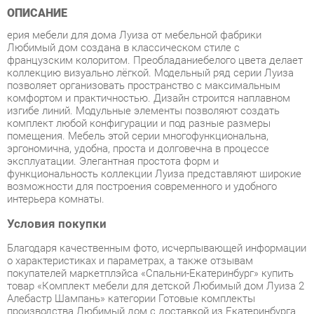
Любимый дом создана в классическом стиле с
французским колоритом. Преобладаниебелого цвета делает
коллекцию визуально лёгкой. Модельный ряд серии Луиза
позволяет организовать пространство с максимальным
комфортом и практичностью. Дизайн строится наплавном
изгибе линий. Модульные элементы позволяют создать
комплект любой конфигурации и под разные размеры
помещения. Мебель этой серии многофункциональна,
эргономична, удобна, проста и долговечна в процессе
эксплуатации. Элегантная простота форм и
функциональность коллекции Луиза представляют широкие
возможности для построения современного и удобного
интерьера комнаты.
Условия покупки
Благодаря качественным фото, исчерпывающей информации
о характеристиках и параметрах, а также отзывам
покупателей маркетплэйса «Спальни-Екатеринбург» купить
товар «Комплект мебели для детской Любимый дом Луиза 2
Алебастр Шампань» категории Готовые комплекты
производства Любимый дом с доставкой из Екатеринбурга
по цене со скидкой и гарантией от производителя не
составит труда.
Мы отправляем заказы в доставку ежедневно. Товары из