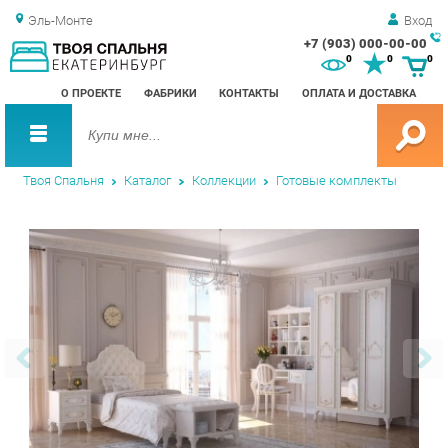
Эль-Монте
Вход
+7 (903) 000-00-00
Зак
0
0
0
обр
О ПРОЕКТЕ
ФАБРИКИ
КОНТАКТЫ
ОПЛАТА И ДОСТАВКА
зво
Твоя Спальня
Каталог
Коллекции
Готовые комплекты