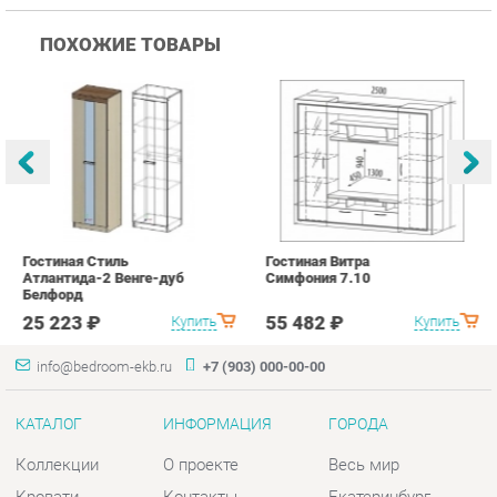
Гостиная Стиль
Гостиная Витра
К
Атлантида-2 Венге-дуб
Симфония 7.10
п
Белфорд
А
с
25 223 ₽
55 482 ₽
Купить
Купить
info@bedroom-ekb.ru
+7 (903) 000-00-00
КАТАЛОГ
ИНФОРМАЦИЯ
ГОРОДА
Коллекции
О проекте
Весь мир
Кровати
Контакты
Екатеринбург
Матрасы
Дизайн
Комоды
Доставка и Оплата
Шкафы
Скидки и Акции
Тумбы
Политика
Зеркала
Гарантия