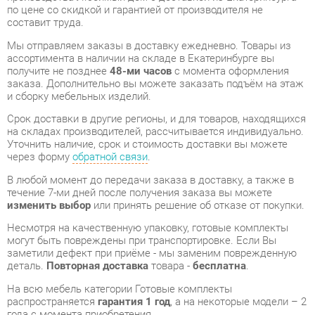
ассортимента в наличии на складе в Екатеринбурге вы
получите не позднее
48-ми часов
с момента оформления
заказа. Дополнительно вы можете заказать подъём на этаж
и сборку мебельных изделий.
Срок доставки в другие регионы, и для товаров, находящихся
на складах производителей, рассчитывается индивидуально.
Уточнить наличие, срок и стоимость доставки вы можете
через форму
обратной связи
.
В любой момент до передачи заказа в доставку, а также в
течение 7-ми дней после получения заказа вы можете
изменить выбор
или принять решение об отказе от покупки.
Несмотря на качественную упаковку, готовые комплекты
могут быть повреждены при транспортировке. Если Вы
заметили дефект при приёме - мы заменим поврежденную
деталь.
Повторная доставка
товара -
бесплатна
.
На всю мебель категории Готовые комплекты
распространяется
гарантия 1 год
, а на некоторые модели – 2
года с момента приобретения.
Комплект мебели для детской Любимый дом Луиза 2
Алебастр Шампань
- это качественное изделие
производства
Любимый дом
, соответствующее
современному государственному стандарту.