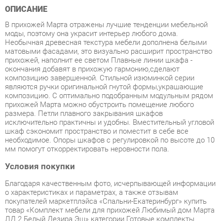
моды, поэтому она украсит интерьер любого дома.
Необычная древесная текстура мебели дополнена белыми
матовыми фасадами, это визуально расширит пространство
прихожей, наполнит ее светом Плавные линии шкафа -
окончания добавят в прихожую гармонию,сделают
композицию завершенной. Стильной изюминкой серии
являются ручки оригинальной гнутой формы,украшающие
композицию. С оптимально подобранным модульным рядом
прихожей Марта можно обустроить помещение любого
размера. Петли плавного закрывания шкафов
исключительно практичны и удобны. Вместительный угловой
шкаф сэкономит пространство и поместит в себе все
необходимое. Опоры шкафов с регулировкой по высоте до 10
мм помогут откорректировать неровности пола.
Условия покупки
Благодаря качественным фото, исчерпывающей информации
о характеристиках и параметрах, а также отзывам
покупателей маркетплэйса «Спальни-Екатеринбург» купить
товар «Комплект мебели для прихожей Любимый дом Марта
ЛД 2 Белый Дезира Эш» категории Готовые комплекты
производства Любимый дом с доставкой из Екатеринбурга
по цене со скидкой и гарантией от производителя не
составит труда.