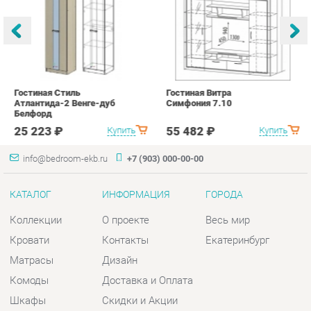
Гостиная Стиль
Гостиная Витра
К
Атлантида-2 Венге-дуб
Симфония 7.10
п
Белфорд
А
с
25 223 ₽
55 482 ₽
Купить
Купить
info@bedroom-ekb.ru
+7 (903) 000-00-00
КАТАЛОГ
ИНФОРМАЦИЯ
ГОРОДА
Коллекции
О проекте
Весь мир
Кровати
Контакты
Екатеринбург
Матрасы
Дизайн
Комоды
Доставка и Оплата
Шкафы
Скидки и Акции
Тумбы
Политика
Зеркала
Гарантия
Столы
Помощь
Мягкая мебель
Комплектующие