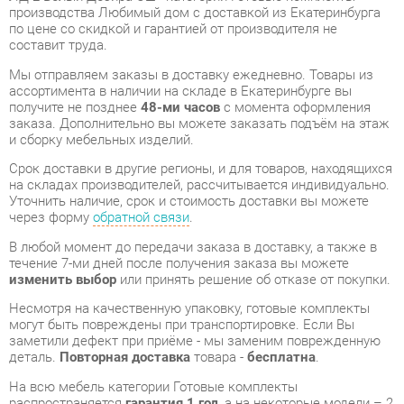
Мы отправляем заказы в доставку ежедневно. Товары из
ассортимента в наличии на складе в Екатеринбурге вы
получите не позднее
48-ми часов
с момента оформления
заказа. Дополнительно вы можете заказать подъём на этаж
и сборку мебельных изделий.
Срок доставки в другие регионы, и для товаров, находящихся
на складах производителей, рассчитывается индивидуально.
Уточнить наличие, срок и стоимость доставки вы можете
через форму
обратной связи
.
В любой момент до передачи заказа в доставку, а также в
течение 7-ми дней после получения заказа вы можете
изменить выбор
или принять решение об отказе от покупки.
Несмотря на качественную упаковку, готовые комплекты
могут быть повреждены при транспортировке. Если Вы
заметили дефект при приёме - мы заменим поврежденную
деталь.
Повторная доставка
товара -
бесплатна
.
На всю мебель категории Готовые комплекты
распространяется
гарантия 1 год
, а на некоторые модели – 2
года с момента приобретения.
Комплект мебели для прихожей Любимый дом Марта ЛД
2 Белый Дезира Эш
- это качественное изделие
производства
Любимый дом
, соответствующее