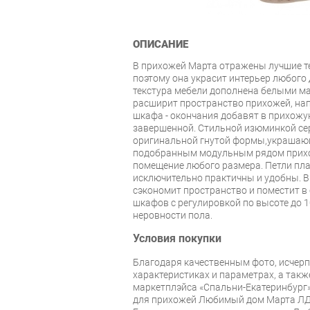
ОПИСАНИЕ
В прихожей Марта отражены лучшие т
поэтому она украсит интерьер любого
текстура мебели дополнена белыми м
расширит пространство прихожей, на
шкафа - окончания добавят в прихож
завершенной. Стильной изюминкой се
оригинальной гнутой формы,украшаю
подобранным модульным рядом прих
помещение любого размера. Петли пл
исключительно практичны и удобны. 
сэкономит пространство и поместит в
шкафов с регулировкой по высоте до 
неровности пола.
Условия покупки
Благодаря качественным фото, исче
характеристиках и параметрах, а так
маркетплэйса «Спальни-Екатеринбург»
для прихожей Любимый дом Марта ЛД 