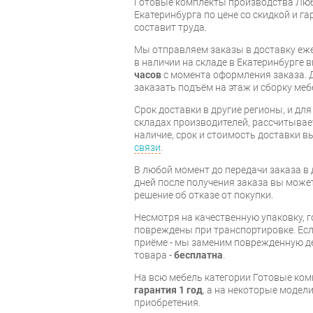
Готовые комплекты производства Люб
Екатеринбурга по цене со скидкой и г
составит труда.
Мы отправляем заказы в доставку еже
в наличии на складе в Екатеринбурге 
часов
с момента оформления заказа. 
заказать подъём на этаж и сборку ме
Срок доставки в другие регионы, и дл
складах производителей, рассчитывае
наличие, срок и стоимость доставки 
связи
.
В любой момент до передачи заказа в д
дней после получения заказа вы може
решение об отказе от покупки.
Несмотря на качественную упаковку, 
повреждены при транспортировке. Есл
приёме - мы заменим поврежденную д
товара -
бесплатна
.
На всю мебель категории Готовые ко
гарантия 1 год
, а на некоторые модели
приобретения.