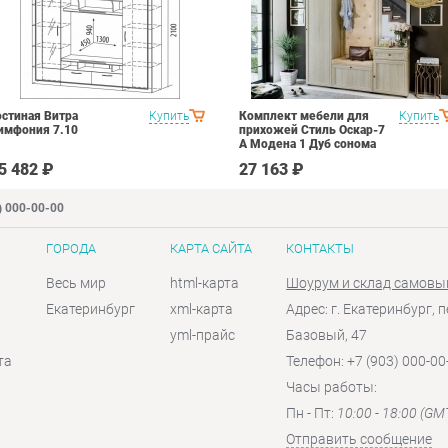
остиная Витра
Купить
Комплект мебели для
Купить
имфония 7.10
прихожей Стиль Оскар-7
А Модена 1 Дуб сонома
светлый Крем
5 482 ₽
27 163 ₽
) 000-00-00
ГОРОДА
КАРТА САЙТА
КОНТАКТЫ
Весь мир
html-карта
Шоурум и склад самовы
Екатеринбург
xml-карта
Адрес: г. Екатеринбург, п
yml-прайс
Базовый, 47
та
Телефон: +7 (903) 000-00
Часы работы:
Пн - Пт:
10:00 - 18:00 (GM
Отправить сообщение