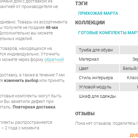
имый дом с доставкой из
ТЭГИ
арантией от производителя не
ПРИХОЖАЯ МАРТА
дневно. Товары из ассортимента
КОЛЛЕКЦИИ
вы получите не позднее
48-ми
ГОТОВЫЕ КОМПЛЕКТЫ МАР
Дополнительно вы можете
бельных изделий.
я товаров, находящихся на
Тумба для обуви
тся индивидуально. Уточнить
Материал
Зе
вы можете через форму
обратной
Цвет
Белый/
оставку, а также в течение 7-ми
Стиль интерьера
Клас
те
изменить выбор
или принять
Угловой модуль
готовые комплекты могут быть
Шкаф для одежды
и Вы заметили дефект при
еталь.
Повторная доставка
ОТЗЫВЫ
мплекты распространяется
Пока нет отзывов, поделитесь
 – 2 года с момента
ДОБ