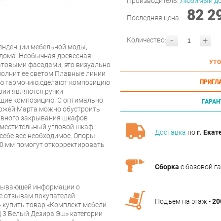
Производитель:
Любимый д
82 2
Последняя цена:
-
+
Количество:
енденции мебельной моды,
 дома. Необычная древесная
УТО
атовыми фасадами, это визуально
полнит ее светом Плавные линии
ую гармонию,сделают композицию
ПРИГЛ
рии являются ручки
щие композицию. С оптимально
ГАРАН
ожей Марта можно обустроить
авного закрывания шкафов
Вместительный угловой шкаф
Доставка
по
г. Екат
 себе все необходимое. Опоры
10 мм помогут откорректировать
Сборка
с базовой г
рпывающей информации о
же отзывам покупателей
Подъём на этаж -
20
 купить товар «Комплект мебели
3 Белый Дезира Эш» категории