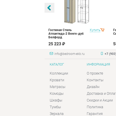
оник 2
Купить
Гостиная Стиль
Купить
Г
N16 Дуб
Атлантида-2 Венге-дуб
С
лый глянец
Белфорд
₽
25 223 ₽
5
info@bedroom-ekb.ru
+7 (903
КАТАЛОГ
ИНФОРМАЦИЯ
Коллекции
О проекте
Кровати
Контакты
Матрасы
Дизайн
Комоды
Доставка и Опла
Шкафы
Скидки и Акции
Тумбы
Политика
Зеркала
Гарантия