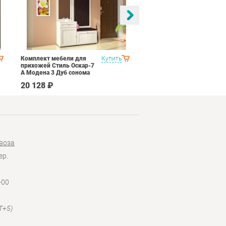
Комплект мебели для
Купить
Спальня Стиль Палермо
прихожей Стиль Оскар-7
1
А Модена 3 Дуб сонома
светлый Крем
20 128 ₽
53 690 ₽
воза
ер.
-00
T+5)