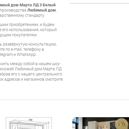
имый дом Марта ЛД 3 Белый
е производства
Любимый дом
,
арственному стандарту.
шим приобретением, и будем
е его использования, который
дущим покупателям.
ь развёрнутую консультацию,
е по e-mail, телефону в
legram и WhatsApp.
нить между собой в нашем шоу-
прихожей Любимый дом Марта ЛД
абрав его с нашего центрального
сок адресов и магазинов смотрите