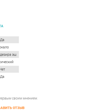
ТА
Да
ркало
дезира эш
сический
Нет
Да
 первым своим мнением.
АВИТЬ ОТЗЫВ