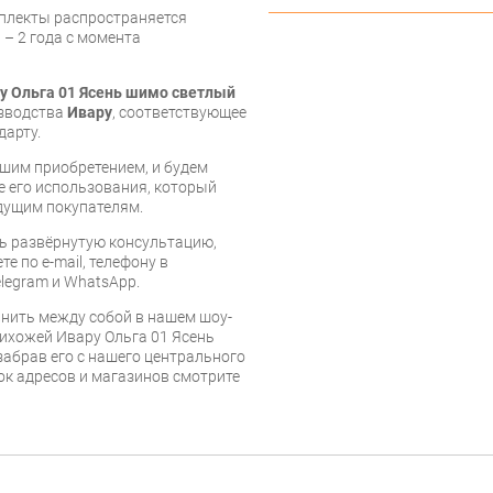
мплекты распространяется
 – 2 года с момента
у Ольга 01 Ясень шимо светлый
изводства
Ивару
, соответствующее
дарту.
шим приобретением, и будем
е его использования, который
дущим покупателям.
ь развёрнутую консультацию,
е по e-mail, телефону в
legram и WhatsApp.
нить между собой в нашем шоу-
рихожей Ивару Ольга 01 Ясень
забрав его с нашего центрального
сок адресов и магазинов смотрите