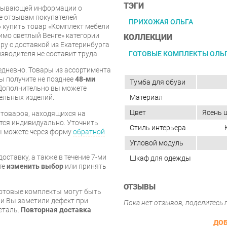
ТЭГИ
рпывающей информации о
же отзывам покупателей
ПРИХОЖАЯ ОЛЬГА
 купить товар «Комплект мебели
имо светлый Венге» категории
КОЛЛЕКЦИИ
у с доставкой из Екатеринбурга
ГОТОВЫЕ КОМПЛЕКТЫ ОЛЬ
изводителя не составит труда.
дневно. Товары из ассортимента
вы получите не позднее
48-ми
Тумба для обуви
Дополнительно вы можете
Материал
бельных изделий.
Цвет
Ясень 
я товаров, находящихся на
тся индивидуально. Уточнить
Стиль интерьера
вы можете через форму
обратной
Угловой модуль
оставку, а также в течение 7-ми
Шкаф для одежды
те
изменить выбор
или принять
ОТЗЫВЫ
готовые комплекты могут быть
и Вы заметили дефект при
Пока нет отзывов, поделитесь
еталь.
Повторная доставка
ДОБ