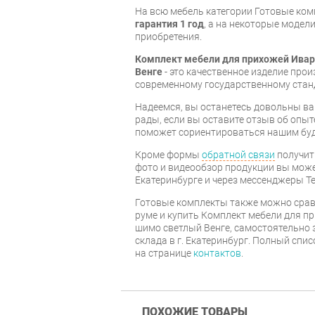
На всю мебель категории Готовые ко
гарантия 1 год
, а на некоторые модели
приобретения.
Комплект мебели для прихожей Ивар
Венге
- это качественное изделие про
современному государственному стан
Надеемся, вы останетесь довольны ва
рады, если вы оставите отзыв об опыт
поможет сориентироваться нашим бу
Кроме формы
обратной связи
получит
фото и видеообзор продукции вы может
Екатеринбурге и через мессенджеры Te
Готовые комплекты также можно срав
руме и купить Комплект мебели для п
шимо светлый Венге, самостоятельно 
склада в г. Екатеринбург. Полный спи
на странице
контактов
.
ПОХОЖИЕ ТОВАРЫ