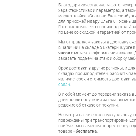
Благодаря качественным фото, исче
характеристиках и параметрах, а так
маркетплэйса «Спальни-Екатеринбург»
для прихожей Ивару Ольга 01 Ясень ш
Готовые комплекты производства Ивар
по цене со скидкой и гарантией от про
Мы отправляем заказы в доставку еже
в наличии на складе в Екатеринбурге 
часов
с момента оформления заказа. 
заказать подъём на этаж и сборку ме
Срок доставки в другие регионы, и дл
складах производителей, рассчитывае
наличие, срок и стоимость доставки 
связи
.
В любой момент до передачи заказа в д
дней после получения заказа вы може
решение об отказе от покупки.
Несмотря на качественную упаковку, 
повреждены при транспортировке. Есл
приёме - мы заменим поврежденную д
товара -
бесплатна
.