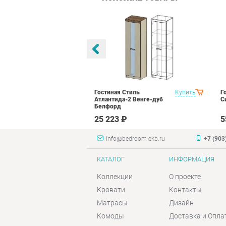
оник 2
Купить
Гостиная Стиль
Купить
Г
N16 Дуб
Атлантида-2 Венге-дуб
С
лый глянец
Белфорд
₽
25 223 ₽
5
info@bedroom-ekb.ru
+7 (903
КАТАЛОГ
ИНФОРМАЦИЯ
Коллекции
О проекте
Кровати
Контакты
Матрасы
Дизайн
Комоды
Доставка и Опла