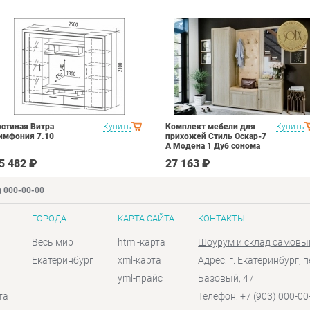
остиная Витра
Купить
Комплект мебели для
Купить
имфония 7.10
прихожей Стиль Оскар-7
А Модена 1 Дуб сонома
светлый Крем
5 482 ₽
27 163 ₽
) 000-00-00
ГОРОДА
КАРТА САЙТА
КОНТАКТЫ
Весь мир
html-карта
Шоурум и склад самовы
Екатеринбург
xml-карта
Адрес: г. Екатеринбург, п
yml-прайс
Базовый, 47
та
Телефон: +7 (903) 000-00