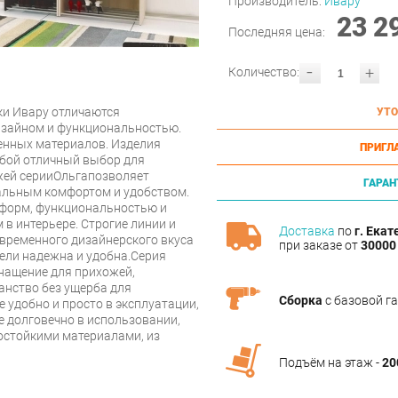
Производитель:
Ивару
23 2
Последняя цена:
-
+
Количество:
ки Ивару отличаются
УТО
изайном и функциональностью.
енных материалов. Изделия
ПРИГЛ
обой отличный выбор для
жей серииОльгапозволяет
ГАРАН
альным комфортом и удобством.
форм, функциональностью и
 в интерьере. Строгие линии и
Доставка
по
г. Екат
ременного дизайнерского вкуса
при заказе от
30000 
ели надежна и удобна.Серия
снащение для прихожей,
нство без ущерба для
Сборка
с базовой г
 удобно и просто в эксплуатации,
е долговечно в использовании,
остойкими материалами, из
Подъём на этаж -
20