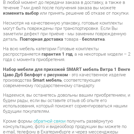
могут быть повреждены при транспортировке. Если Вы
заметили дефект при приёме - мы заменим поврежденную
деталь.
Повторная доставка
товара -
бесплатна
.
На всю мебель категории Готовые комплекты
распространяется
гарантия 1 год
, а на некоторые модели – 2
года с момента приобретения.
Набор мебели для прихожей SMART мебель Витра 1 Венге
Цаво Дуб Белфорт с рисунком
- это качественное изделие
производства
Smart мебель
, соответствующее
современному государственному стандарту.
Надеемся, вы останетесь довольны вашим приобретением, и
будем рады, если вы оставите отзыв об опыте его
использования, который поможет сориентироваться нашим
будущим покупателям.
Кроме формы
обратной связи
получить развёрнутую
консультацию, фото и видеообзор продукции вы можете по
e-mail, телефону в Екатеринбурге и через мессенджеры
Telegram и WhatsApp.
Готовые комплекты также можно сравнить между собой в
нашем шоу-руме и купить Набор мебели для прихожей
SMART мебель Витра 1 Венге Цаво Дуб Белфорт с рисунком,
самостоятельно забрав его с нашего центрального склада в