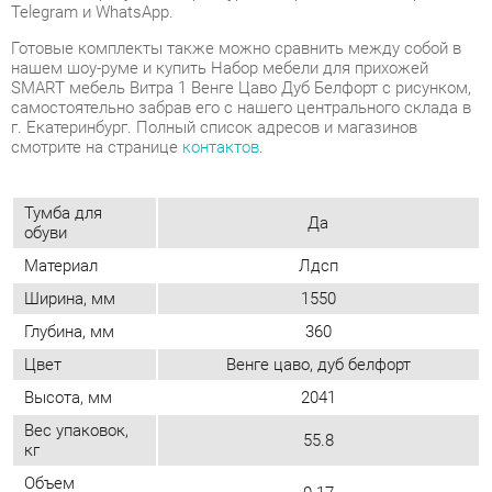
г. Екатеринбург. Полный список адресов и магазинов
смотрите на странице
контактов
.
Тумба для
Да
обуви
Материал
Лдсп
Ширина, мм
1550
Глубина, мм
360
Цвет
Венге цаво, дуб белфорт
Высота, мм
2041
Вес упаковок,
55.8
кг
Объем
0.17
упаковок, м3
Полка лдсп. выдвижная штанга.
Комплектация
ящики. зеркало
Стиль
Современный
интерьера