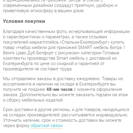
Благодаря качественным фото, исчерпывающей информации
о характеристиках и параметрах, а также отзывам
покупателей маркетплэйса «Спальни-Екатеринбург» купить
товар «Набор мебели для прихожей SMART мебель Витра 1
Венге Цаво Дуб Белфорт с рисунком» категории Готовые
комплекты производства Smart мебель с доставкой из
Екатеринбурга по цене со скидкой и гарантией от
производителя не составит труда.
Мы отправляем заказы в доставку ежедневно. Товары из
ассортимента в наличии на складе в Екатеринбурге вы
получите не позднее
48-ми часов
с момента оформления
заказа. Дополнительно вы можете заказать подъём на этаж
и сборку мебельных изделий.
Срок доставки в другие регионы, и для товаров, находящихся
на складах производителей, рассчитывается индивидуально.
Уточнить наличие, срок и стоимость доставки вы можете
через форму
обратной связи
.
В любой момент до передачи заказа в доставку, а также в
течение 7-ми дней после получения заказа вы можете
изменить выбор
или принять решение об отказе от покупки.
Несмотря на качественную упаковку, готовые комплекты