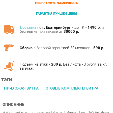
ГАРАНТИЯ ЛУЧШЕЙ ЦЕНЫ
Доставка
по
г. Екатеринбург
и до ТК -
1490 р.
и
бесплатна при заказе от
30000 р.
Сборка
с базовой гарантией
12
месяцев -
590 р.
Подъём на этаж -
200 р.
Без лифта - 3 рубля за кг.
за этаж.
ТЭГИ
ПРИХОЖАЯ ВИТРА
ГОТОВЫЕ КОМПЛЕКТЫ ВИТРА
ОПИСАНИЕ
Набор мебели для прихожейВитра 1 Венге Цаво Дуб Белфорт
с рисунком Прихожая "Витра" организована максимально
функционально и практично. Она имеет в своем составе
различные модули, поэтому достаточно вместительна для