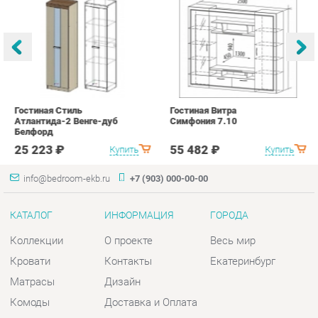
Гостиная Стиль
Гостиная Витра
К
Атлантида-2 Венге-дуб
Симфония 7.10
п
Белфорд
А
с
25 223 ₽
55 482 ₽
Купить
Купить
info@bedroom-ekb.ru
+7 (903) 000-00-00
КАТАЛОГ
ИНФОРМАЦИЯ
ГОРОДА
Коллекции
О проекте
Весь мир
Кровати
Контакты
Екатеринбург
Матрасы
Дизайн
Комоды
Доставка и Оплата
Шкафы
Скидки и Акции
Тумбы
Политика
Зеркала
Гарантия
Столы
Помощь
Мягкая мебель
Комплектующие