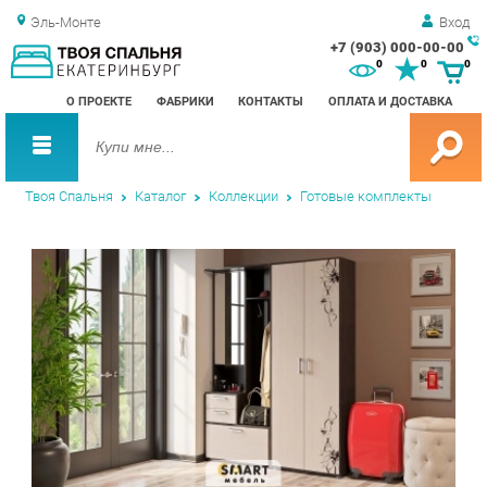
Эль-Монте
Вход
+7 (903) 000-00-00
Зак
0
0
0
обр
О ПРОЕКТЕ
ФАБРИКИ
КОНТАКТЫ
ОПЛАТА И ДОСТАВКА
зво
Твоя Спальня
Каталог
Коллекции
Готовые комплекты