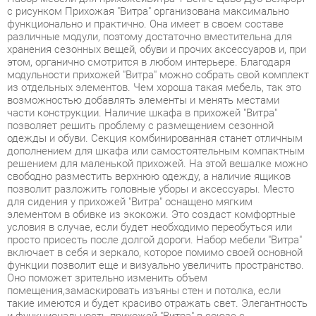
хранения сезонных вещей, обуви и прочих аксессуаров и, при
этом, органично смотрится в любом интерьере. Благодаря
модульности прихожей "Витра" можно собрать свой комплект
из отдельных элементов. Чем хороша такая мебель, так это
возможностью добавлять элементы и менять местами
части конструкции. Наличие шкафа в прихожей "Витра"
позволяет решить проблему с размещением сезонной
одежды и обуви. Секция комбинированная станет отличным
дополнением для шкафа или самостоятельным компактным
решением для маленькой прихожей. На этой вешалке можно
свободно разместить верхнюю одежду, а наличие ящиков
позволит разложить головные уборы и аксессуары. Место
для сидения у прихожей "Витра" оснащено мягким
элементом в обивке из экокожи. Это создаст комфортные
условия в случае, если будет необходимо переобуться или
просто присесть после долгой дороги. Набор мебели "Витра"
включает в себя и зеркало, которое помимо своей основной
функции позволит еще и визуально увеличить пространство.
Оно поможет зрительно изменить объем
помещения,замаскировать изъяны стен и потолка, если
такие имеются и будет красиво отражать свет. Элегантность
и функциональность прихожей "Витра" в союзе с
современным дизайном создадут приятную, удобную и
приветливую атмосферу в вашем доме.
Условия покупки