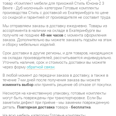
ассортимента в наличии на складе в Екатеринбурге вы
получите не позднее
48-ми часов
с момента оформления
заказа. Дополнительно вы можете заказать подъём на этаж
и сборку мебельных изделий.
Срок доставки в другие регионы, и для товаров, находящихся
на складах производителей, рассчитывается индивидуально.
Уточнить наличие, срок и стоимость доставки вы можете
через форму
обратной связи
.
В любой момент до передачи заказа в доставку, а также в
течение 7-ми дней после получения заказа вы можете
изменить выбор
или принять решение об отказе от покупки.
Несмотря на качественную упаковку, готовые комплекты
могут быть повреждены при транспортировке. Если Вы
заметили дефект при приёме - мы заменим поврежденную
деталь.
Повторная доставка
товара -
бесплатна
.
На всю мебель категории Готовые комплекты
распространяется
гарантия 1 год
, а на некоторые модели – 2
года с момента приобретения.
Комплект мебели для прихожей Стиль Юнона-2 3 Венге -
Дуб молочный
- это качественное изделие производства
Стиль
, соответствующее современному государственному
стандарту.