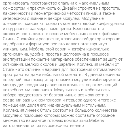
элементы позволяют создать комплект любой конфигурации
и под разные размеры помещения. Безопасность и
экологичность лежат в основе мебельных линеек фабрики
Стиль. Спокойная расцветка, классический декор и хорошо
подобранная фурнитура все это делает этот гарнитур
уникальным. Мебель этой серии многофункциональна,
эргономична, удобна, проста и долговечна в процессе
эксплуатации покрытие материалов обеспечивает защиту от
истирания, мелких сколов и царапин. Коллекция мебели от
Стиль - это отличный вариант для построения оптимального
пространства даже небольшой комнаты. В данной серии на
передний план выходит эргономика модули комбинируются
между для создания различных комплектов, отвечающий
потребностям заказчика. Модульность и мобильность
набора предоставляют безграничные возможности в
создании разных компоновок интерьера одного и того же
помещения, делая его индивидуальным и стильным.
Коллекция линеек Стиль состоит из большого количества
модулей,с помощью которых можно составить огромное
множество вариантов готовых композиций.Мебель
изготавливается из высококачественных
материалов.Мебель представлена в классическом и
современном стиле. Модули разработаны с учетом
возможности создания разных вариантов компоновки в
зависимости от площади помещения и пожеланий
покупателя.. Элегантная простота форм и функциональность