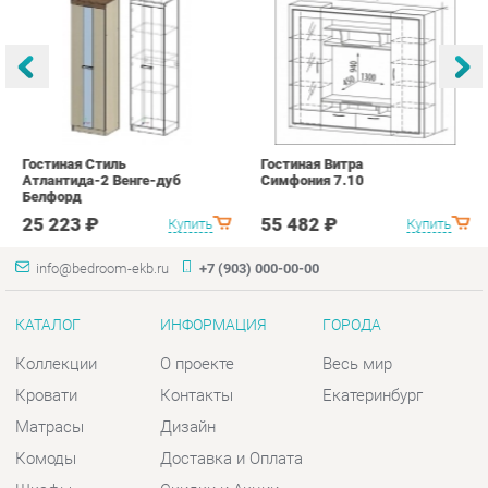
Белфорд
А
с
25 223 ₽
55 482 ₽
Купить
Купить
info@bedroom-ekb.ru
+7 (903) 000-00-00
КАТАЛОГ
ИНФОРМАЦИЯ
ГОРОДА
Коллекции
О проекте
Весь мир
Кровати
Контакты
Екатеринбург
Матрасы
Дизайн
Комоды
Доставка и Оплата
Шкафы
Скидки и Акции
Тумбы
Политика
Зеркала
Гарантия
Столы
Помощь
Мягкая мебель
Комплектующие