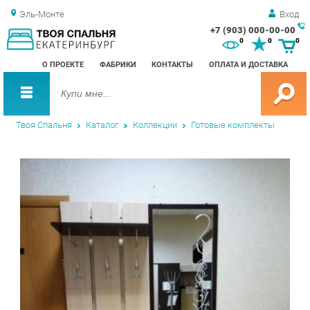
Эль-Монте
Вход
+7 (903) 000-00-00
Зак
0
0
0
обр
О ПРОЕКТЕ
ФАБРИКИ
КОНТАКТЫ
ОПЛАТА И ДОСТАВКА
зво
Твоя Спальня
Каталог
Коллекции
Готовые комплекты