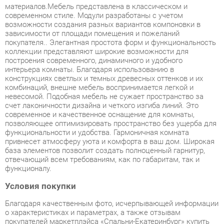
коллекции представляют широкие возможности для
построения современного, динамичного и удобного
интерьера комнаты. Благодаря использованию в
конструкциях светлых и темных древесных оттенков и их
комбинаций, внешне мебель воспринимается легкой и
невесомой. Подобная мебель не сужает пространство за
счет лаконичности дизайна и четкого изгиба линий. Это
современное и качественное оснащение для комнаты,
позволяющее оптимизировать пространство без ущерба для
функциональности и удобства. Гармоничная комната
привнесет атмосферу уюта и комфорта в ваш дом. Широкая
база элементов позволит создать полноценный гарнитур,
отвечающий всем требованиям, как по габаритам, так и
функционалу.
Условия покупки
Благодаря качественным фото, исчерпывающей информации
о характеристиках и параметрах, а также отзывам
покупателей маркетплэйса «Спальни-Екатеринбург» купить
товар «Комплект мебели для прихожей Стиль Юнона-2 3
Венге - Дуб молочный» категории Готовые комплекты
производства Стиль с доставкой из Екатеринбурга по цене
со скидкой и гарантией от производителя не составит труда.
Мы отправляем заказы в доставку ежедневно. Товары из