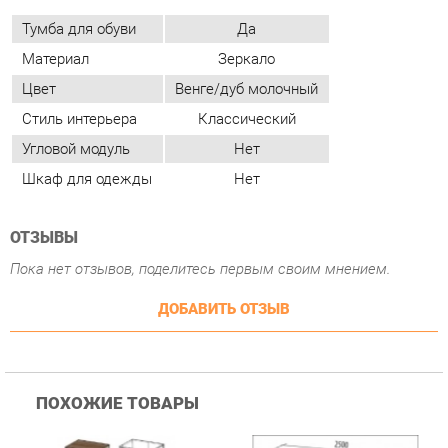
Шкаф для одежды
Нет
ОТЗЫВЫ
Пока нет отзывов, поделитесь первым своим мнением.
ДОБАВИТЬ ОТЗЫВ
ПОХОЖИЕ ТОВАРЫ
Гостиная Стиль
Гостиная Витра
К
Атлантида-2 Венге-дуб
Симфония 7.10
п