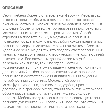
Серия мебели Соренто от мебельной фабрики Мебельград
отвечает всемк мебели для дома и отличается ценовой
экономичностью и широкой линейкой моделей. Модельный
ряд серии Соренто позволяет организовать пространство с
максимальным комфортом и практичностью. Дизайн
строится на простоте линий, а модульные элементы
позволяют создать композицию любой конфигурации и под
разные размеры помещения. Модульная система Соренто -
идеальное решение для тех, кто предпочитает современный
минимализм в сочетании с классическими четкостью линий
и качеством. Все элементы данной серии могут быть
заказаны как вместе, так и по отдельности и
комплектоваться при этом по вашему желанию. Коллекция
дает огромный выбор по расположению и установке ее
элементов в соответствии с индивидуальными вкусом и
потребностями заказчика. Мебель этой серии
многофункциональна, эргономична, удобна, проста и
долговечна в процессе эксплуатации покрытие материалов
обеспечивает защиту от истирания, мелких сколов и
царапин. Мебель представлена в классическом цветовом
варианте дуб бонифаций. Коллекция Соренто - это отличный
вариант для построения оптимального пространства
спальни. Серия мебели Соренто - это современное и
качественное оснащение для любой спальни как в
классическом, так и современном стиле, позволяющее
оптимизировать пространство без ущерба для