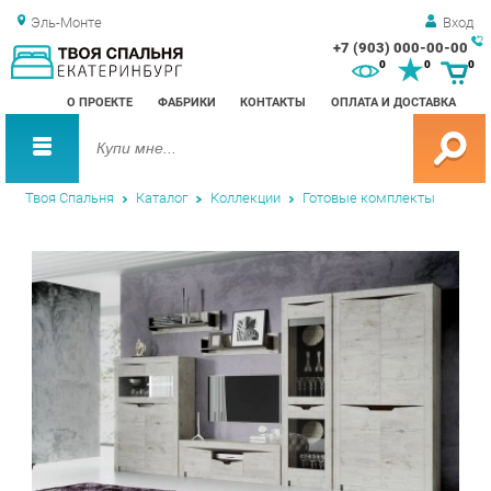
Эль-Монте
Вход
+7 (903) 000-00-00
Зак
0
0
0
обр
О ПРОЕКТЕ
ФАБРИКИ
КОНТАКТЫ
ОПЛАТА И ДОСТАВКА
зво
Твоя Спальня
Каталог
Коллекции
Готовые комплекты