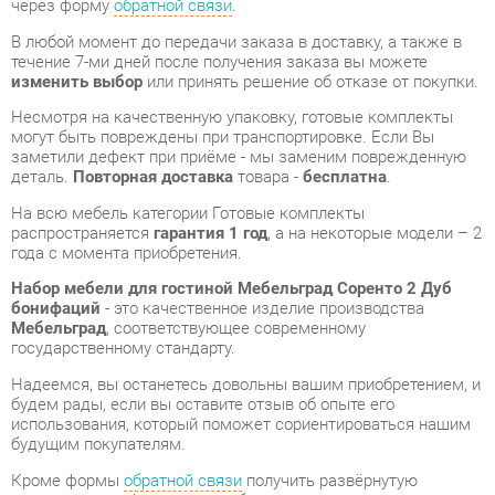
Несмотря на качественную упаковку, готовые комплекты
могут быть повреждены при транспортировке. Если Вы
заметили дефект при приёме - мы заменим поврежденную
деталь.
Повторная доставка
товара -
бесплатна
.
На всю мебель категории Готовые комплекты
распространяется
гарантия 1 год
, а на некоторые модели – 2
года с момента приобретения.
Набор мебели для гостиной Мебельград Соренто 2 Дуб
бонифаций
- это качественное изделие производства
Мебельград
, соответствующее современному
государственному стандарту.
Надеемся, вы останетесь довольны вашим приобретением, и
будем рады, если вы оставите отзыв об опыте его
использования, который поможет сориентироваться нашим
будущим покупателям.
Кроме формы
обратной связи
получить развёрнутую
консультацию, фото и видеообзор продукции вы можете по
e-mail, телефону в Екатеринбурге и через мессенджеры
Telegram и WhatsApp.
Готовые комплекты также можно сравнить между собой в
нашем шоу-руме и купить Набор мебели для гостиной
Мебельград Соренто 2 Дуб бонифаций, самостоятельно