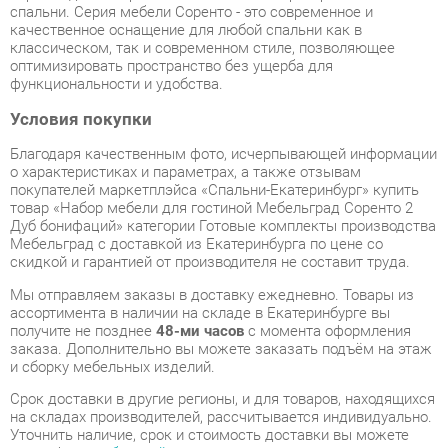
функциональности и удобства.
Условия покупки
Благодаря качественным фото, исчерпывающей информации
о характеристиках и параметрах, а также отзывам
покупателей маркетплэйса «Спальни-Екатеринбург» купить
товар «Набор мебели для гостиной Мебельград Соренто 2
Дуб бонифаций» категории Готовые комплекты производства
Мебельград с доставкой из Екатеринбурга по цене со
скидкой и гарантией от производителя не составит труда.
Мы отправляем заказы в доставку ежедневно. Товары из
ассортимента в наличии на складе в Екатеринбурге вы
получите не позднее
48-ми часов
с момента оформления
заказа. Дополнительно вы можете заказать подъём на этаж
и сборку мебельных изделий.
Срок доставки в другие регионы, и для товаров, находящихся
на складах производителей, рассчитывается индивидуально.
Уточнить наличие, срок и стоимость доставки вы можете
через форму
обратной связи
.
В любой момент до передачи заказа в доставку, а также в
течение 7-ми дней после получения заказа вы можете
изменить выбор
или принять решение об отказе от покупки.