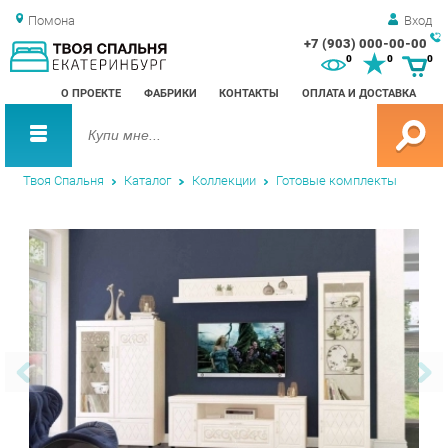
Помона
Вход
+7 (903) 000-00-00
Зак
0
0
0
обр
О ПРОЕКТЕ
ФАБРИКИ
КОНТАКТЫ
ОПЛАТА И ДОСТАВКА
зво
Твоя Спальня
Каталог
Коллекции
Готовые комплекты