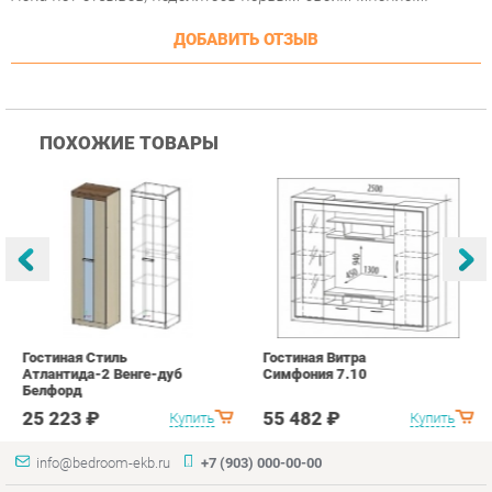
ПОХОЖИЕ ТОВАРЫ
Гостиная Стиль
Гостиная Витра
К
Атлантида-2 Венге-дуб
Симфония 7.10
п
Белфорд
А
с
25 223 ₽
55 482 ₽
Купить
Купить
info@bedroom-ekb.ru
+7 (903) 000-00-00
КАТАЛОГ
ИНФОРМАЦИЯ
ГОРОДА
Коллекции
О проекте
Весь мир
Кровати
Контакты
Екатеринбург
Матрасы
Дизайн