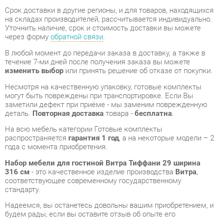
через форму
обратной связи
.
В любой момент до передачи заказа в доставку, а также в
течение 7-ми дней после получения заказа вы можете
изменить выбор
или принять решение об отказе от покупки.
Несмотря на качественную упаковку, готовые комплекты
могут быть повреждены при транспортировке. Если Вы
заметили дефект при приёме - мы заменим поврежденную
деталь.
Повторная доставка
товара -
бесплатна
.
На всю мебель категории Готовые комплекты
распространяется
гарантия 1 год
, а на некоторые модели – 2
года с момента приобретения.
Набор мебели для гостиной Витра Тиффани 29 ширина
316 см
- это качественное изделие производства
Витра
,
соответствующее современному государственному
стандарту.
Надеемся, вы останетесь довольны вашим приобретением, и
будем рады, если вы оставите отзыв об опыте его
использования, который поможет сориентироваться нашим
будущим покупателям.
Кроме формы
обратной связи
получить развёрнутую
консультацию, фото и видеообзор продукции вы можете по
e-mail, телефону в Екатеринбурге и через мессенджеры