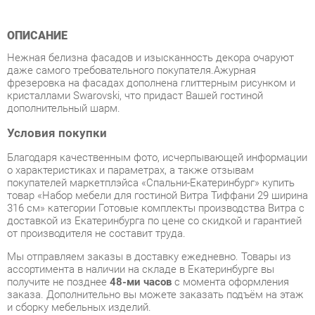
Нежная белизна фасадов и изысканность декора очаруют
даже самого требовательного покупателя.Ажурная
фрезеровка на фасадах дополнена глиттерным рисунком и
кристаллами Swarovski, что придаст Вашей гостиной
дополнительный шарм.
Условия покупки
Благодаря качественным фото, исчерпывающей информации
о характеристиках и параметрах, а также отзывам
покупателей маркетплэйса «Спальни-Екатеринбург» купить
товар «Набор мебели для гостиной Витра Тиффани 29 ширина
316 см» категории Готовые комплекты производства Витра с
доставкой из Екатеринбурга по цене со скидкой и гарантией
от производителя не составит труда.
Мы отправляем заказы в доставку ежедневно. Товары из
ассортимента в наличии на складе в Екатеринбурге вы
получите не позднее
48-ми часов
с момента оформления
заказа. Дополнительно вы можете заказать подъём на этаж
и сборку мебельных изделий.
Срок доставки в другие регионы, и для товаров, находящихся
на складах производителей, рассчитывается индивидуально.
Уточнить наличие, срок и стоимость доставки вы можете