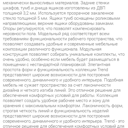
направляющими, верхние ящики оборудованы замками.
Опоры регулируются, что позволят компенсировать
неровности пола. Модельный ряд соответствует всем
требованиям функциональности рабочего пространства, что
позволяет создавать удобные и современные мебельные
композиции различного функционала. Модульная
конструкция позволяет собирать уникальные комплекты, что
очень удобно, особенно если мебель будет размещаться в
помещении с нестандартной планировкой. Элегантная
простота форм и функциональность коллекции Trend
представляют широкие возможности для построения
современного, динамичного и удобного интерьера. Подобная
мебель не сужает пространство за счет лаконичности
дизайна и четкого изгиба линий. Это отличное решение для
обеспечения комфортных условий для работы. Коллекция
позволяет создать удобное рабочее место и зону для
хранения с максимальным комфортом. Лаконичность форм,
строгая четкость линий и функциональность изделий
представляют широкие возможности для построения
современного, динамичного и удобного интерьера. Trend - это
отличное решение для обеспечения комфортных условий для
работы, а также современное и качественное оснащение для
офиса в формате open-space, переговорной зоны и
отдельного кабинета, позволяющее оптимизировать
пространство без ущерба для функциональности и удобства.
Широкая база элементов позволит создать полноценный