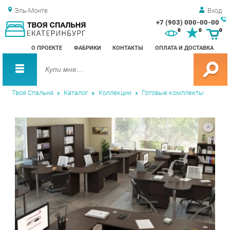
Эль-Монте
Вход
+7 (903) 000-00-00
Зак
0
0
0
обр
О ПРОЕКТЕ
ФАБРИКИ
КОНТАКТЫ
ОПЛАТА И ДОСТАВКА
зво
Твоя Спальня
Каталог
Коллекции
Готовые комплекты