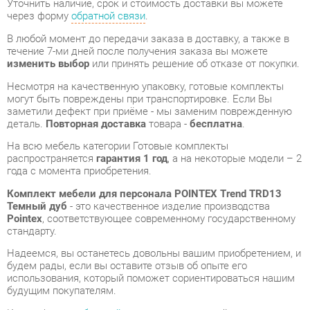
Несмотря на качественную упаковку, готовые комплекты
могут быть повреждены при транспортировке. Если Вы
заметили дефект при приёме - мы заменим поврежденную
деталь.
Повторная доставка
товара -
бесплатна
.
На всю мебель категории Готовые комплекты
распространяется
гарантия 1 год
, а на некоторые модели – 2
года с момента приобретения.
Комплект мебели для персонала POINTEX Trend TRD13
Темный дуб
- это качественное изделие производства
Pointex
, соответствующее современному государственному
стандарту.
Надеемся, вы останетесь довольны вашим приобретением, и
будем рады, если вы оставите отзыв об опыте его
использования, который поможет сориентироваться нашим
будущим покупателям.
Кроме формы
обратной связи
получить развёрнутую
консультацию, фото и видеообзор продукции вы можете по
e-mail, телефону в Екатеринбурге и через мессенджеры
Telegram и WhatsApp.
Готовые комплекты также можно сравнить между собой в
нашем шоу-руме и купить Комплект мебели для персонала
POINTEX Trend TRD13 Темный дуб, самостоятельно забрав