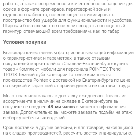
гарнитур, отвечающий всем требованиям, как по габар
Условия покупки
Благодаря качественным фото, исчерпывающей информации
о характеристиках и параметрах, а также отзывам
покупателей маркетплэйса «Спальни-Екатеринбург» купить
товар «Комплект мебели для персонала POINTEX Trend
TRD13 Темный дуб» категории Готовые комплекты
производства Pointex с доставкой из Екатеринбурга по цене
со скидкой и гарантией от производителя не составит труда.
Мы отправляем заказы в доставку ежедневно. Товары из
ассортимента в наличии на складе в Екатеринбурге вы
получите не позднее
48-ми часов
с момента оформления
заказа. Дополнительно вы можете заказать подъём на этаж
и сборку мебельных изделий.
Срок доставки в другие регионы, и для товаров, находящихся
на складах производителей, рассчитывается индивидуально.
Уточнить наличие, срок и стоимость доставки вы можете
через форму
обратной связи
.
В любой момент до передачи заказа в доставку, а также в
течение 7-ми дней после получения заказа вы можете
изменить выбор
или принять решение об отказе от покупки.