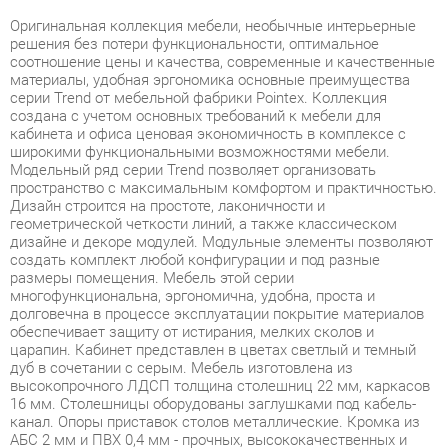
соотношение цены и качества, современные и качественные
материалы, удобная эргономика основные преимущества
серии Trend от мебельной фабрики Pointex. Коллекция
создана с учетом основных требований к мебели для
кабинета и офиса ценовая экономичность в комплексе с
широкими функциональными возможностями мебели.
Модельный ряд серии Trend позволяет организовать
пространство с максимальным комфортом и практичностью.
Дизайн строится на простоте, лаконичности и
геометрической четкости линий, а также классическом
дизайне и декоре модулей. Модульные элементы позволяют
создать комплект любой конфигурации и под разные
размеры помещения. Мебель этой серии
многофункциональна, эргономична, удобна, проста и
долговечна в процессе эксплуатации покрытие материалов
обеспечивает защиту от истирания, мелких сколов и
царапин. Кабинет представлен в цветах светлый и темный
дуб в сочетании с серым. Мебель изготовлена из
высокопрочного ЛДСП толщина столешниц 22 мм, каркасов
16 мм. Столешницы оборудованы заглушками под кабель-
канал. Опоры приставок столов металлические. Кромка из
АБС 2 мм и ПВХ 0,4 мм - прочных, высококачественных и
механически выносливых материалов. Задние стенки
шкафов, тумб и днища ящиков изготовлены из ДВП
толщиной 3,2 мм. Используется прозрачное закаленное
стекло толщиной 5 мм. Ящики тумб оснащены роликовыми