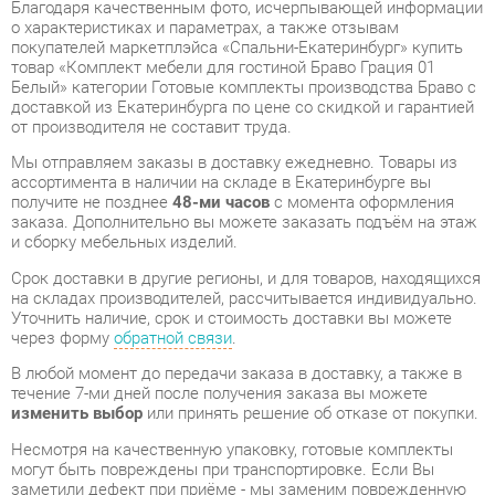
Белый» категории Готовые комплекты производства Браво с
доставкой из Екатеринбурга по цене со скидкой и гарантией
от производителя не составит труда.
Мы отправляем заказы в доставку ежедневно. Товары из
ассортимента в наличии на складе в Екатеринбурге вы
получите не позднее
48-ми часов
с момента оформления
заказа. Дополнительно вы можете заказать подъём на этаж
и сборку мебельных изделий.
Срок доставки в другие регионы, и для товаров, находящихся
на складах производителей, рассчитывается индивидуально.
Уточнить наличие, срок и стоимость доставки вы можете
через форму
обратной связи
.
В любой момент до передачи заказа в доставку, а также в
течение 7-ми дней после получения заказа вы можете
изменить выбор
или принять решение об отказе от покупки.
Несмотря на качественную упаковку, готовые комплекты
могут быть повреждены при транспортировке. Если Вы
заметили дефект при приёме - мы заменим поврежденную
деталь.
Повторная доставка
товара -
бесплатна
.
На всю мебель категории Готовые комплекты
распространяется
гарантия 1 год
, а на некоторые модели – 2
года с момента приобретения.