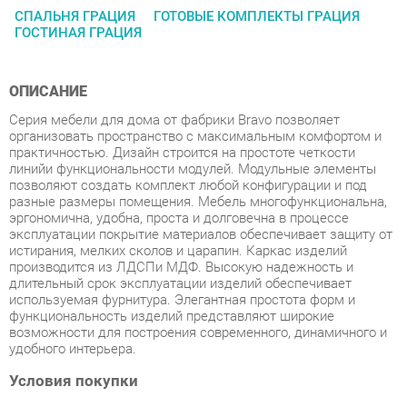
ОПИСАНИЕ
Серия мебели для дома от фабрики Bravo позволяет
организовать пространство с максимальным комфортом и
практичностью. Дизайн строится на простоте четкости
линийи функциональности модулей. Модульные элементы
позволяют создать комплект любой конфигурации и под
разные размеры помещения. Мебель многофункциональна,
эргономична, удобна, проста и долговечна в процессе
эксплуатации покрытие материалов обеспечивает защиту от
истирания, мелких сколов и царапин. Каркас изделий
производится из ЛДСПи МДФ. Высокую надежность и
длительный срок эксплуатации изделий обеспечивает
используемая фурнитура. Элегантная простота форм и
функциональность изделий представляют широкие
возможности для построения современного, динамичного и
удобного интерьера.
Условия покупки
Благодаря качественным фото, исчерпывающей информации
о характеристиках и параметрах, а также отзывам
покупателей маркетплэйса «Спальни-Екатеринбург» купить
товар «Комплект мебели для гостиной Браво Грация 01