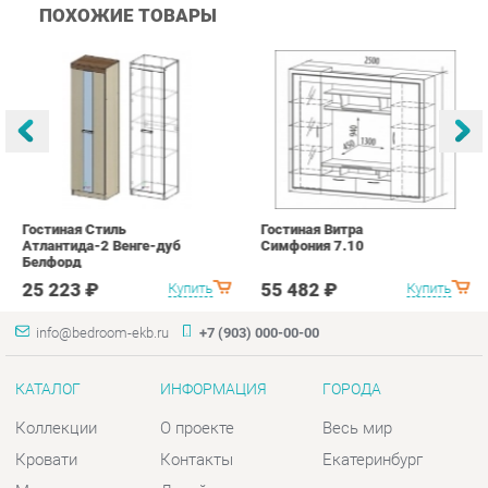
Гостиная Стиль
Гостиная Витра
К
Атлантида-2 Венге-дуб
Симфония 7.10
п
Белфорд
А
с
25 223 ₽
55 482 ₽
Купить
Купить
info@bedroom-ekb.ru
+7 (903) 000-00-00
КАТАЛОГ
ИНФОРМАЦИЯ
ГОРОДА
Коллекции
О проекте
Весь мир
Кровати
Контакты
Екатеринбург
Матрасы
Дизайн
Комоды
Доставка и Оплата
Шкафы
Скидки и Акции
Тумбы
Политика
Зеркала
Гарантия
Столы
Помощь