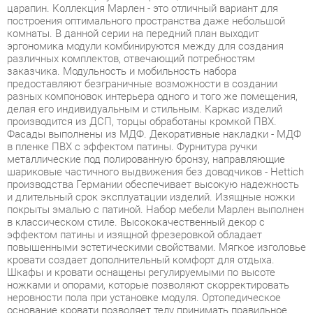
различных комплектов, отвечающий потребностям
заказчика. Модульность и мобильность набора
предоставляют безграничные возможности в создании
разных компоновок интерьера одного и того же помещения,
делая его индивидуальным и стильным. Каркас изделий
производится из ДСП, торцы обработаны кромкой ПВХ.
Фасады выполнены из МДФ. Декоративные накладки - МДФ
в пленке ПВХ с эффектом патины. Фурнитура ручки
металлические под полированную бронзу, направляющие
шариковые частичного выдвижения без доводчиков - Hettich
производства Германии обеспечивает высокую надежность
и длительный срок эксплуатации изделий. Изящные ножки
покрыты эмалью с патиной. Набор мебели Марлен выполнен
в классическом стиле. Высококачественный декор с
эффектом патины и изящной фрезеровкой обладает
повышенными эстетическими свойствами. Мягкое изголовье
кровати создает дополнительный комфорт для отдыха.
Шкафы и кровати оснащены регулируемыми по высоте
ножками и опорами, которые позволяют скорректировать
неровности пола при установке модуля. Ортопедическое
основание кровати позволяет телу принимать правильное
положение во время сна и отдыха. Изящная спинка придает
легкость. Элегантная простота форм и функциональность
коллекции Марлен представляют широкие возможности для
построения современного, динамичного и удобного
интерьера комнаты. Благодаря использованию в