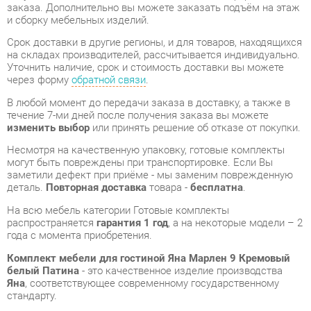
через форму
обратной связи
.
В любой момент до передачи заказа в доставку, а также в
течение 7-ми дней после получения заказа вы можете
изменить выбор
или принять решение об отказе от покупки.
Несмотря на качественную упаковку, готовые комплекты
могут быть повреждены при транспортировке. Если Вы
заметили дефект при приёме - мы заменим поврежденную
деталь.
Повторная доставка
товара -
бесплатна
.
На всю мебель категории Готовые комплекты
распространяется
гарантия 1 год
, а на некоторые модели – 2
года с момента приобретения.
Комплект мебели для гостиной Яна Марлен 9 Кремовый
белый Патина
- это качественное изделие производства
Яна
, соответствующее современному государственному
стандарту.
Надеемся, вы останетесь довольны вашим приобретением, и
будем рады, если вы оставите отзыв об опыте его
использования, который поможет сориентироваться нашим
будущим покупателям.
Кроме формы
обратной связи
получить развёрнутую
консультацию, фото и видеообзор продукции вы можете по