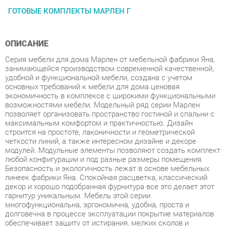
ОПИСАНИЕ
Серия мебели для дома Марлен от мебельной фабрики Яна,
занимающейся производством современной качественной,
удобной и функциональной мебели, создана с учетом
основных требований к мебели для дома ценовая
экономичность в комплексе с широкими функциональными
возможностями мебели. Модельный ряд серии Марлен
позволяет организовать пространство гостиной и спальни с
максимальным комфортом и практичностью. Дизайн
строится на простоте, лаконичности и геометрической
четкости линий, а также интересном дизайне и декоре
модулей. Модульные элементы позволяют создать комплект
любой конфигурации и под разные размеры помещения.
Безопасность и экологичность лежат в основе мебельных
линеек фабрики Яна. Спокойная расцветка, классический
декор и хорошо подобранная фурнитура все это делает этот
гарнитур уникальным. Мебель этой серии
многофункциональна, эргономична, удобна, проста и
долговечна в процессе эксплуатации покрытие материалов
обеспечивает защиту от истирания, мелких сколов и
царапин. Коллекция Марлен - это отличный вариант для
построения оптимального пространства даже небольшой
комнаты. В данной серии на передний план выходит
эргономика модули комбинируются между для создания