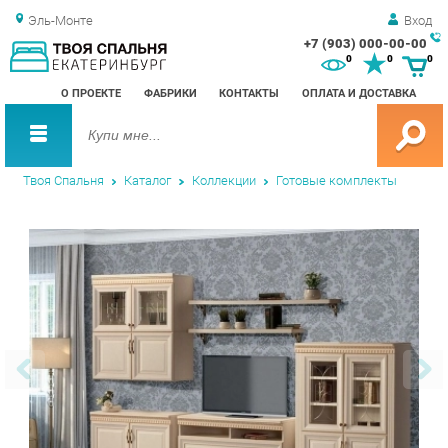
Эль-Монте
Вход
+7 (903) 000-00-00
Зак
0
0
0
обр
О ПРОЕКТЕ
ФАБРИКИ
КОНТАКТЫ
ОПЛАТА И ДОСТАВКА
зво
Твоя Спальня
Каталог
Коллекции
Готовые комплекты