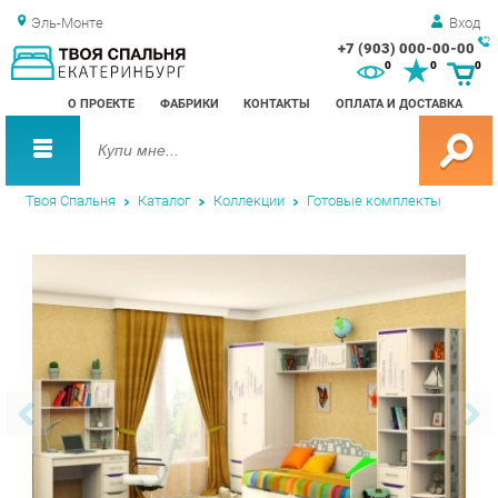
Эль-Монте
Вход
+7 (903) 000-00-00
Зак
0
0
0
обр
О ПРОЕКТЕ
ФАБРИКИ
КОНТАКТЫ
ОПЛАТА И ДОСТАВКА
зво
Твоя Спальня
Каталог
Коллекции
Готовые комплекты