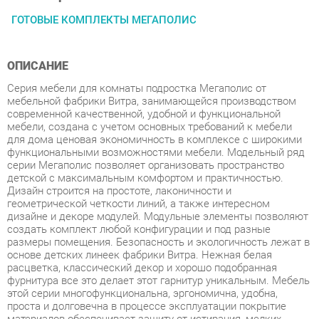
ОПИСАНИЕ
Серия мебели для комнаты подростка Мегаполис от
мебельной фабрики Витра, занимающейся производством
современной качественной, удобной и функциональной
мебели, создана с учетом основных требований к мебели
для дома ценовая экономичность в комплексе с широкими
функциональными возможностями мебели. Модельный ряд
серии Мегаполис позволяет организовать пространство
детской с максимальным комфортом и практичностью.
Дизайн строится на простоте, лаконичности и
геометрической четкости линий, а также интересном
дизайне и декоре модулей. Модульные элементы позволяют
создать комплект любой конфигурации и под разные
размеры помещения. Безопасность и экологичность лежат в
основе детских линеек фабрики Витра. Нежная белая
расцветка, классический декор и хорошо подобранная
фурнитура все это делает этот гарнитур уникальным. Мебель
этой серии многофункциональна, эргономична, удобна,
проста и долговечна в процессе эксплуатации покрытие
материалов обеспечивает защиту от истирания, мелких
сколов и царапин. Светлые каркасы и фасады выполнены в
цвете сосна Астрид. Фантазийные рисунки на фасадах
придают сказочную атмосферу и наполняют позитивной
энергией комнату Вашего ребенка. Коллекция Мегаполис -