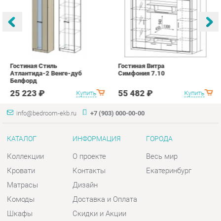
с
25 223 ₽
55 482 ₽
Купить
Купить
info@bedroom-ekb.ru
+7 (903) 000-00-00
КАТАЛОГ
ИНФОРМАЦИЯ
ГОРОДА
Коллекции
О проекте
Весь мир
Кровати
Контакты
Екатеринбург
Матрасы
Дизайн
Комоды
Доставка и Оплата
Шкафы
Скидки и Акции
Тумбы
Политика
Зеркала
Гарантия
Столы
Помощь
Мягкая мебель
Комплектующие
КОНТАКТЫ