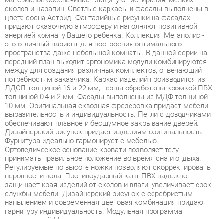
это отличный вариант для построения оптимального
пространства даже небольшой комнаты. В данной серии на
передний план выходит эргономика модули комбинируются
между для создания различных комплектов, отвечающий
потребностям заказчика. Каркас изделий производится из
ЛДСП толщиной 16 и 22 мм, торцы обработаны кромкой ПВХ
толщиной 0,4 и 2 мм. Фасады выполнены из МДФ толщиной
10 мм. Оригинальная сквозная фрезеровка придает мебели
выразительность и индивидуальность. Петли с доводчиками
обеспечивают плавное и бесшумное закрывание дверей.
Дизайнерский рисунок придает изделиям оригинальность.
Фурнитура идеально гармонирует с мебелью.
Ортопедическое основание кровати позволяет телу
принимать правильное положение во время сна и отдыха.
Регулируемые по высоте ножки позволяют скорректировать
неровности пола. Противоударный кант ПВХ надежно
защищает края изделий от сколов и влаги, увеличивает срок
службы мебели. Дизайнерский рисунок с серебристым
напылением и современная цветовая комбинация придают
гарнитуру индивидуальность. Модульная программа
подростковой Мегаполис выполнена в динамичном
современном стиле и подходит для разной возрастной
аудитории. Широкий модульный ряд позволяет создавать
многофункциональные интерьеры для подростков, где
спальня будет одновременно гостиной и кабинетом.
Современная цветовая комбинация с дизайнерским