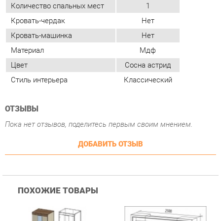
Стиль интерьера
Классический
ОТЗЫВЫ
Пока нет отзывов, поделитесь первым своим мнением.
ДОБАВИТЬ ОТЗЫВ
ПОХОЖИЕ ТОВАРЫ
Гостиная Стиль
Гостиная Витра
К
Атлантида-2 Венге-дуб
Симфония 7.10
п
Белфорд
А