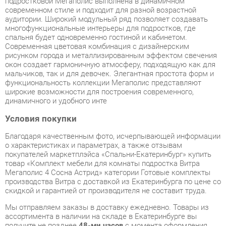
рисунком города и металлизированным эффектом свечения
окон создает гармоничную атмосферу, подходящую как для
мальчиков, так и для девочек. Элегантная простота форм и
функциональность коллекции Мегаполис представляют
широкие возможности для построения современного,
динамичного и удобного инте
Условия покупки
Благодаря качественным фото, исчерпывающей информации
о характеристиках и параметрах, а также отзывам
покупателей маркетплэйса «Спальни-Екатеринбург» купить
товар «Комплект мебели для комнаты подростка Витра
Мегаполис 4 Сосна Астрид» категории Готовые комплекты
производства Витра с доставкой из Екатеринбурга по цене со
скидкой и гарантией от производителя не составит труда.
Мы отправляем заказы в доставку ежедневно. Товары из
ассортимента в наличии на складе в Екатеринбурге вы
получите не позднее
48-ми часов
с момента оформления
заказа. Дополнительно вы можете заказать подъём на этаж
и сборку мебельных изделий.
Срок доставки в другие регионы, и для товаров, находящихся
на складах производителей, рассчитывается индивидуально.
Уточнить наличие, срок и стоимость доставки вы можете