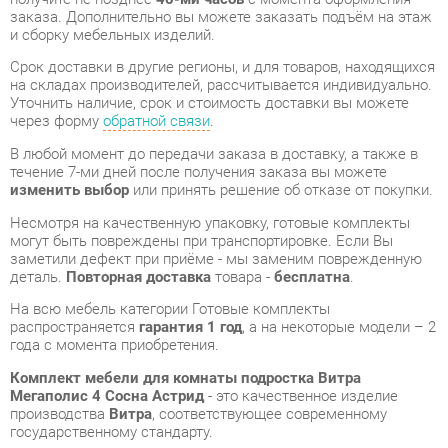
через форму
обратной связи
.
В любой момент до передачи заказа в доставку, а также в
течение 7-ми дней после получения заказа вы можете
изменить выбор
или принять решение об отказе от покупки.
Несмотря на качественную упаковку, готовые комплекты
могут быть повреждены при транспортировке. Если Вы
заметили дефект при приёме - мы заменим поврежденную
деталь.
Повторная доставка
товара -
бесплатна
.
На всю мебель категории Готовые комплекты
распространяется
гарантия 1 год
, а на некоторые модели – 2
года с момента приобретения.
Комплект мебели для комнаты подростка Витра
Мегаполис 4 Сосна Астрид
- это качественное изделие
производства
Витра
, соответствующее современному
государственному стандарту.
Надеемся, вы останетесь довольны вашим приобретением, и
будем рады, если вы оставите отзыв об опыте его
использования, который поможет сориентироваться нашим
будущим покупателям.
Кроме формы
обратной связи
получить развёрнутую
консультацию, фото и видеообзор продукции вы можете по