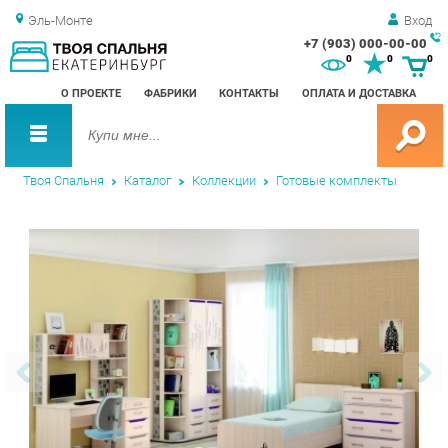
Эль-Монте
Вход
+7 (903) 000-00-00
Зак
0
0
0
обр
О ПРОЕКТЕ
ФАБРИКИ
КОНТАКТЫ
ОПЛАТА И ДОСТАВКА
зво
Твоя Спальня
Каталог
Коллекции
Готовые комплекты