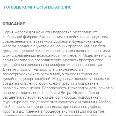
ОПИСАНИЕ
Серия мебели для комнаты подростка Мегаполис от
мебельной фабрики Витра, занимающейся производством
современной качественной, удобной и функциональной
мебели, создана с учетом основных требований к мебели
для дома ценовая экономичность в комплексе с широкими
функциональными возможностями мебели. Модельный ряд
серии Мегаполис позволяет организовать пространство
детской с максимальным комфортом и практичностью.
Дизайн строится на простоте, лаконичности и
геометрической четкости линий, а также интересном
дизайне и декоре модулей. Модульные элементы позволяют
создать комплект любой конфигурации и под разные
размеры помещения. Безопасность и экологичность лежат в
основе детских линеек фабрики Витра. Нежная белая
расцветка, классический декор и хорошо подобранная
фурнитура все это делает этот гарнитур уникальным. Мебель
этой серии многофункциональна, эргономична, удобна,
проста и долговечна в процессе эксплуатации покрытие
материалов обеспечивает защиту от истирания, мелких
сколов и царапин. Светлые каркасы и фасады выполнены в
цвете сосна Астрид. Фантазийные рисунки на фасадах
придают сказочную атмосферу и наполняют позитивной
энергией комнату Вашего ребенка. Коллекция Мегаполис -