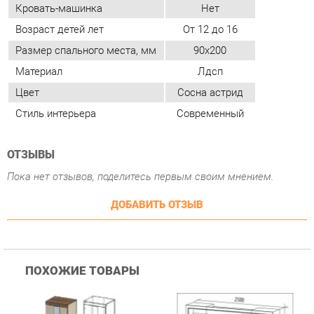
Стиль интерьера
Современный
ОТЗЫВЫ
Пока нет отзывов, поделитесь первым своим мнением.
ДОБАВИТЬ ОТЗЫВ
ПОХОЖИЕ ТОВАРЫ
Гостиная Стиль
Гостиная Витра
К
Атлантида-2 Венге-дуб
Симфония 7.10
п
Белфорд
А