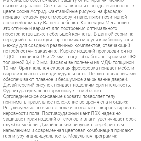
это отличный вариант для построения оптимального
пространства даже небольшой комнаты. В данной серии на
передний план выходит эргономика модули комбинируются
между для создания различных комплектов, отвечающий
потребностям заказчика. Каркас изделий производится из
ЛДСП толщиной 16 и 22 мм, торцы обработаны кромкой ПВХ
толщиной 0,4 и 2 мм. Фасады выполнены из МДФ толщиной
10 мм. Оригинальная сквозная фрезеровка придает мебели
выразительность и индивидуальность. Петли с доводчиками
обеспечивают плавное и бесшумное закрывание дверей.
Дизайнерский рисунок придает изделиям оригинальность.
Фурнитура идеально гармонирует с мебелью.
Ортопедическое основание кровати позволяет телу
принимать правильное положение во время сна и отдыха.
Регулируемые по высоте ножки позволяют скорректировать
неровности пола. Противоударный кант ПВХ надежно
защищает края изделий от сколов и влаги, увеличивает срок
службы мебели. Дизайнерский рисунок с серебристым
напылением и современная цветовая комбинация придают
гарнитуру индивидуальность. Модульная программа
подростковой Мегаполис выполнена в динамичном
современном стиле и подходит для разной возрастной
аудитории. Широкий модульный ряд позволяет создавать
многофункциональные интерьеры для подростков, где
спальня будет одновременно гостиной и кабинетом.
Современная цветовая комбинация с дизайнерским