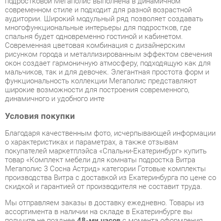
рисунком города и металлизированным эффектом свечения
окон создает гармоничную атмосферу, подходящую как для
мальчиков, так и для девочек. Элегантная простота форм и
функциональность коллекции Мегаполис представляют
широкие возможности для построения современного,
динамичного и удобного инте
Условия покупки
Благодаря качественным фото, исчерпывающей информации
о характеристиках и параметрах, а также отзывам
покупателей маркетплэйса «Спальни-Екатеринбург» купить
товар «Комплект мебели для комнаты подростка Витра
Мегаполис 3 Сосна Астрид» категории Готовые комплекты
производства Витра с доставкой из Екатеринбурга по цене со
скидкой и гарантией от производителя не составит труда.
Мы отправляем заказы в доставку ежедневно. Товары из
ассортимента в наличии на складе в Екатеринбурге вы
получите не позднее
48-ми часов
с момента оформления
заказа. Дополнительно вы можете заказать подъём на этаж
и сборку мебельных изделий.
Срок доставки в другие регионы, и для товаров, находящихся
на складах производителей, рассчитывается индивидуально.
Уточнить наличие, срок и стоимость доставки вы можете