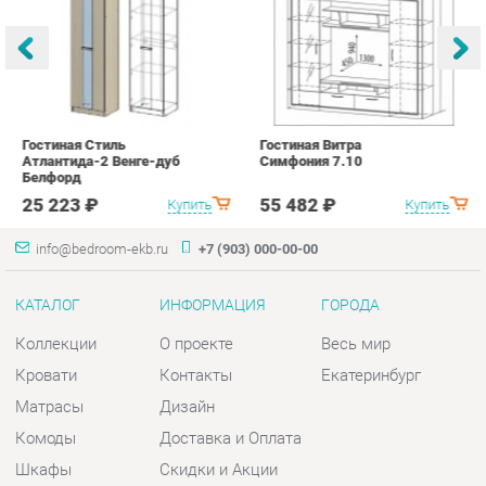
с
25 223 ₽
55 482 ₽
Купить
Купить
info@bedroom-ekb.ru
+7 (903) 000-00-00
КАТАЛОГ
ИНФОРМАЦИЯ
ГОРОДА
Коллекции
О проекте
Весь мир
Кровати
Контакты
Екатеринбург
Матрасы
Дизайн
Комоды
Доставка и Оплата
Шкафы
Скидки и Акции
Тумбы
Политика
Зеркала
Гарантия
Столы
Помощь
Мягкая мебель
Комплектующие
КОНТАКТЫ