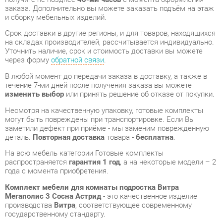
через форму
обратной связи
.
В любой момент до передачи заказа в доставку, а также в
течение 7-ми дней после получения заказа вы можете
изменить выбор
или принять решение об отказе от покупки.
Несмотря на качественную упаковку, готовые комплекты
могут быть повреждены при транспортировке. Если Вы
заметили дефект при приёме - мы заменим поврежденную
деталь.
Повторная доставка
товара -
бесплатна
.
На всю мебель категории Готовые комплекты
распространяется
гарантия 1 год
, а на некоторые модели – 2
года с момента приобретения.
Комплект мебели для комнаты подростка Витра
Мегаполис 3 Сосна Астрид
- это качественное изделие
производства
Витра
, соответствующее современному
государственному стандарту.
Надеемся, вы останетесь довольны вашим приобретением, и
будем рады, если вы оставите отзыв об опыте его
использования, который поможет сориентироваться нашим
будущим покупателям.
Кроме формы
обратной связи
получить развёрнутую
консультацию, фото и видеообзор продукции вы можете по