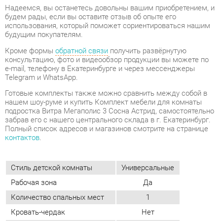
e-mail, телефону в Екатеринбурге и через мессенджеры
Telegram и WhatsApp.
Готовые комплекты также можно сравнить между собой в
нашем шоу-руме и купить Комплект мебели для комнаты
подростка Витра Мегаполис 3 Сосна Астрид, самостоятельно
забрав его с нашего центрального склада в г. Екатеринбург.
Полный список адресов и магазинов смотрите на странице
контактов
.
Стиль детской комнаты
Универсальные
Рабочая зона
Да
Количество спальных мест
1
Кровать-чердак
Нет
Кровать-машинка
Нет
Возраст детей лет
От 12 до 16
Размер спального места, мм
90х200
Материал
Лдсп
Цвет
Сосна астрид