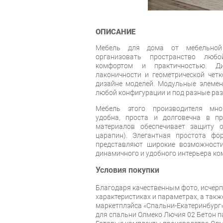
ОПИСАНИЕ
Мебель для дома от мебельной 
организовать пространство лю
комфортом и практичностью. Ди
лаконичности и геометрической четк
дизайне моделей. Модульные элемен
любой конфигурации и под разные ра
Мебель этого производителя мног
удобна, проста и долговечна в пр
материалов обеспечивает защиту о
царапин). Элегантная простота фо
представляют широкие возможности
динамичного и удобного интерьера к
Условия покупки
Благодаря качественным фото, исче
характеристиках и параметрах, а так
маркетплэйса «Спальни-Екатеринбург»
для спальни Олмеко Лючия 02 Бетон п