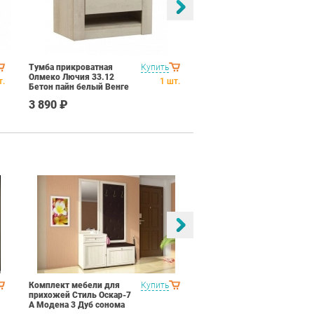
Тумба прикроватная
Купить
Шкаф для одежды
Олмеко Лючия 33.12
Олмеко Лючия 33.02
т.
1
шт.
Бетон пайн белый Венге
Бетон пайн белый Венге
3 890 ₽
24 990 ₽
Комплект мебели для
Купить
Спальня Яна Вариант 1
прихожей Стиль Оскар-7
Дуб оксофрд
А Модена 3 Дуб сонома