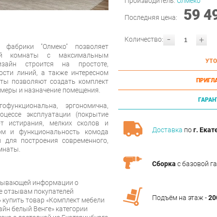
Производитель:
Олмеко
59 4
Последняя цена:
-
+
Количество:
фабрики "Олмеко" позволяет
бой комнаты с максимальным
УТО
зайн строится на простоте,
ости линий, а также интересном
ПРИГЛ
ты позволяют создать комплект
змеры и назначение помещения.
ГАРАН
офункциональна, эргономична,
оцессе эксплуатации (покрытие
т истирания, мелких сколов и
Доставка
по
г. Екат
рм и функциональность комода
 для построения современного,
омнаты.
Сборка
с базовой г
рпывающей информации о
же отзывам покупателей
Подъём на этаж -
20
 купить товар «Комплект мебели
айн белый Венге» категории