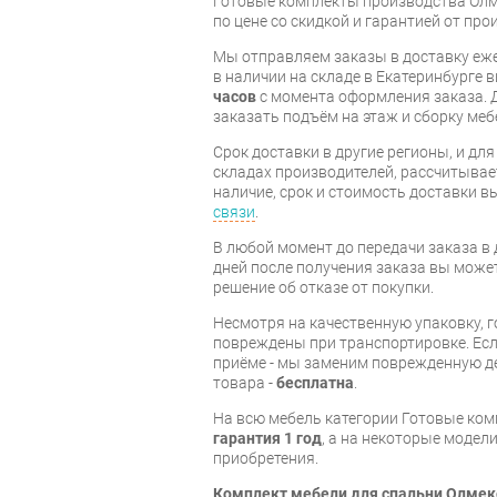
Готовые комплекты производства Олме
по цене со скидкой и гарантией от про
Мы отправляем заказы в доставку еже
в наличии на складе в Екатеринбурге 
часов
с момента оформления заказа. 
заказать подъём на этаж и сборку ме
Срок доставки в другие регионы, и дл
складах производителей, рассчитывае
наличие, срок и стоимость доставки 
связи
.
В любой момент до передачи заказа в д
дней после получения заказа вы може
решение об отказе от покупки.
Несмотря на качественную упаковку, 
повреждены при транспортировке. Есл
приёме - мы заменим поврежденную д
товара -
бесплатна
.
На всю мебель категории Готовые ко
гарантия 1 год
, а на некоторые модели
приобретения.
Комплект мебели для спальни Олмек