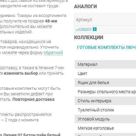
ко с доставкой из Екатеринбурга
изводителя не составит труда.
АНАЛОГИ
дневно. Товары из ассортимента
Артикул
вы получите не позднее
48-ми
Дополнительно вы можете
u-0280003
бельных изделий.
КОЛЛЕКЦИИ
я товаров, находящихся на
тся индивидуально. Уточнить
ГОТОВЫЕ КОМПЛЕКТЫ ЛЮЧ
вы можете через форму
обратной
Материал
оставку, а также в течение 7-ми
те
изменить выбор
или принять
Цвет
Ящик для белья
готовые комплекты могут быть
Размеры спального места кр
и Вы заметили дефект при
еталь.
Повторная доставка
Стиль интерьера
Туалетный столик
мплекты распространяется
Угловой модуль
 – 2 года с момента
Мягкое изголовье
о Лючия 02 Бетон пайн белый