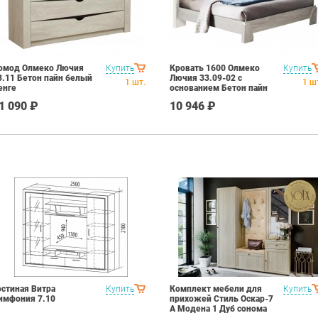
омод Олмеко Лючия
Купить
Кровать 1600 Олмеко
Купить
3.11 Бетон пайн белый
Лючия 33.09-02 с
1
шт.
1
ш
енге
основанием Бетон пайн
белый Венге
1 090 ₽
10 946 ₽
остиная Витра
Купить
Комплект мебели для
Купить
имфония 7.10
прихожей Стиль Оскар-7
А Модена 1 Дуб сонома