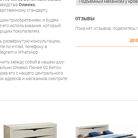
Подъемный механизм у кров
изводства
Олмеко
,
арственному стандарту.
ОТЗЫВЫ
шим приобретением, и будем
е его использования, который
Пока нет отзывов, поделитесь
дущим покупателям.
ДОБ
ь развёрнутую консультацию,
е по e-mail, телефону в
legram и WhatsApp.
нить между собой в нашем шоу-
пальни Олмеко Лючия 02 Бетон
рав его с нашего центрального
сок адресов и магазинов смотрите