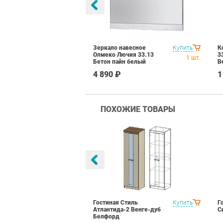
 одежды
Купить
Зеркало навесное
Купить
К
чия 33.02
Олмеко Лючия 33.13
3
1
шт.
1
шт.
н белый Венге
Бетон пайн белый
В
₽
4 890 ₽
1
ПОХОЖИЕ ТОВАРЫ
тиль Палермо
Купить
Гостиная Стиль
Купить
Г
Атлантида-2 Венге-дуб
С
Белфорд