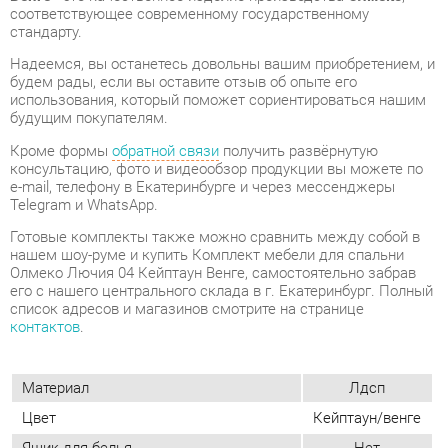
использования, который поможет сориентироваться нашим
будущим покупателям.
Кроме формы
обратной связи
получить развёрнутую
консультацию, фото и видеообзор продукции вы можете по
e-mail, телефону в Екатеринбурге и через мессенджеры
Telegram и WhatsApp.
Готовые комплекты также можно сравнить между собой в
нашем шоу-руме и купить Комплект мебели для спальни
Олмеко Лючия 04 Кейптаун Венге, самостоятельно забрав
его с нашего центрального склада в г. Екатеринбург. Полный
список адресов и магазинов смотрите на странице
контактов
.
Материал
Лдсп
Цвет
Кейптаун/венге
Ящик для белья
Нет
Размеры спального места кровати, см
160x200
Стиль интерьера
Классический
Туалетный столик
Нет