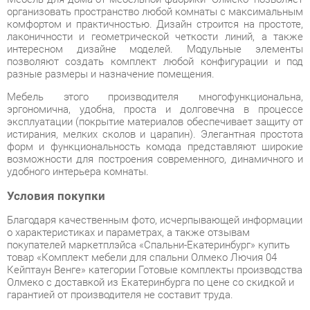
интересном дизайне моделей. Модульные элементы
позволяют создать комплект любой конфигурации и под
разные размеры и назначение помещения.
Мебель этого производителя многофункциональна,
эргономична, удобна, проста и долговечна в процессе
эксплуатации (покрытие материалов обеспечивает защиту от
истирания, мелких сколов и царапин). Элегантная простота
форм и функциональность комода представляют широкие
возможности для построения современного, динамичного и
удобного интерьера комнаты.
Условия покупки
Благодаря качественным фото, исчерпывающей информации
о характеристиках и параметрах, а также отзывам
покупателей маркетплэйса «Спальни-Екатеринбург» купить
товар «Комплект мебели для спальни Олмеко Лючия 04
Кейптаун Венге» категории Готовые комплекты производства
Олмеко с доставкой из Екатеринбурга по цене со скидкой и
гарантией от производителя не составит труда.
Мы отправляем заказы в доставку ежедневно. Товары из
ассортимента в наличии на складе в Екатеринбурге вы
получите не позднее
48-ми часов
с момента оформления
заказа. Дополнительно вы можете заказать подъём на этаж