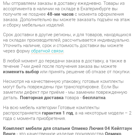
и сборку мебельных изделий.
Срок доставки в другие регионы, и для товаров, находящихся
на складах производителей, рассчитывается индивидуально.
Уточнить наличие, срок и стоимость доставки вы можете
через форму
обратной связи
.
В любой момент до передачи заказа в доставку, а также в
течение 7-ми дней после получения заказа вы можете
изменить выбор
или принять решение об отказе от покупки.
Несмотря на качественную упаковку, готовые комплекты
могут быть повреждены при транспортировке. Если Вы
заметили дефект при приёме - мы заменим поврежденную
деталь.
Повторная доставка
товара -
бесплатна
.
На всю мебель категории Готовые комплекты
распространяется
гарантия 1 год
, а на некоторые модели – 2
года с момента приобретения.
Комплект мебели для спальни Олмеко Лючия 04 Кейптаун
Венге
- это качественное изделие производства
Олмеко
,
соответствующее современному государственному
стандарту.
Надеемся, вы останетесь довольны вашим приобретением, и
будем рады, если вы оставите отзыв об опыте его