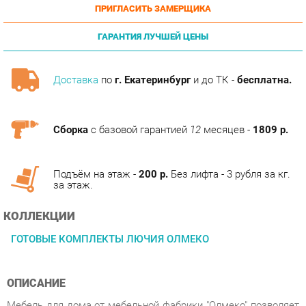
ГАРАНТИЯ ЛУЧШЕЙ ЦЕНЫ
Доставка
по
г. Екатеринбург
и до ТК -
бесплатна.
Сборка
с базовой гарантией
12
месяцев -
1809 р.
Подъём на этаж -
200 р.
Без лифта - 3 рубля за кг.
за этаж.
КОЛЛЕКЦИИ
ГОТОВЫЕ КОМПЛЕКТЫ ЛЮЧИЯ ОЛМЕКО
ОПИСАНИЕ
Мебель для дома от мебельной фабрики "Олмеко" позволяет
организовать пространство любой комнаты с максимальным
комфортом и практичностью. Дизайн строится на простоте,
лаконичности и геометрической четкости линий, а также