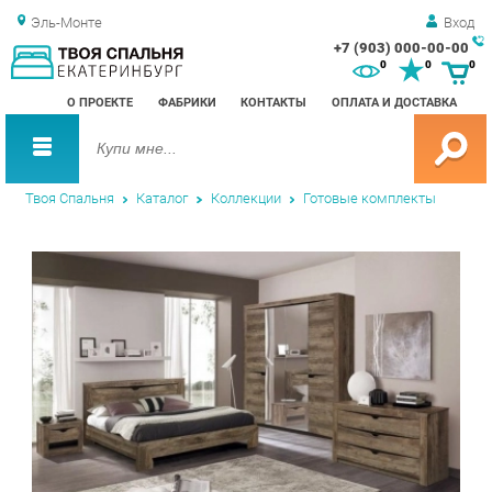
Эль-Монте
Вход
+7 (903) 000-00-00
Зак
0
0
0
обр
О ПРОЕКТЕ
ФАБРИКИ
КОНТАКТЫ
ОПЛАТА И ДОСТАВКА
зво
Твоя Спальня
Каталог
Коллекции
Готовые комплекты