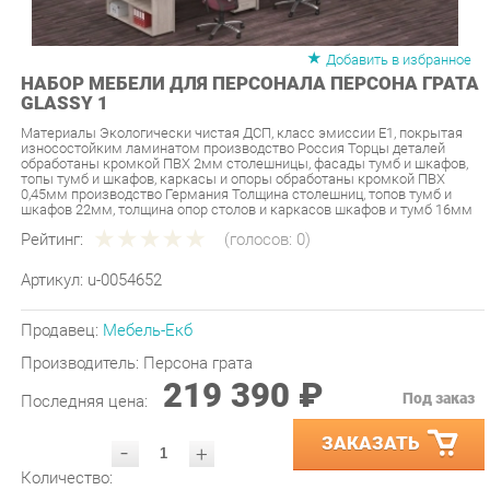
Добавить в избранное
НАБОР МЕБЕЛИ ДЛЯ ПЕРСОНАЛА ПЕРСОНА ГРАТА
GLASSY 1
Материалы Экологически чистая ДСП, класс эмиссии Е1, покрытая
износостойким ламинатом производство Россия Торцы деталей
обработаны кромкой ПВХ 2мм столешницы, фасады тумб и шкафов,
топы тумб и шкафов, каркасы и опоры обработаны кромкой ПВХ
0,45мм производство Германия Толщина столешниц, топов тумб и
шкафов 22мм, толщина опор столов и каркасов шкафов и тумб 16мм
Рейтинг:
(голосов:
0
)
Артикул:
u-0054652
Продавец:
Мебель-Екб
Производитель:
Персона грата
219 390 ₽
Под заказ
Последняя цена:
ЗАКАЗАТЬ
-
+
Количество:
УТОЧНИТЬ НАЛИЧИЕ