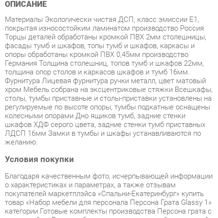
покрытая износостойким ламинатом производство Россия
Торцы деталей обработаны кромкой ПВХ 2мм столешницы,
фасады тумб и шкафов, топы тумб и шкафов, каркасы и
опоры обработаны кромкой ПВХ 0,45мм производство
Германия Толщина столешниц, топов тумб и шкафов 22мм,
толщина опор столов и каркасов шкафов и тумб 16мм.
Фурнитура Лицевая фурнитура ручки металл, цвет матовый
хром Мебель собрана на эксцентриковые стяжки Всешкафы,
столы, тумбы приставные и столы-приставки установлены на
регулируемые по высоте опоры, тумбы подкатные оснащены
колесными опорами Дно ящиков тумб, задние стенки
шкафов ХДФ серого цвета, задние стенки тумб приставных
ЛДСП 16мм Замки в тумбы и шкафы устанавливаются по
желанию.
Условия покупки
Благодаря качественным фото, исчерпывающей информации
о характеристиках и параметрах, а также отзывам
покупателей маркетплэйса «Спальни-Екатеринбург» купить
товар «Набор мебели для персонала Персона Грата Glassy 1»
категории Готовые комплекты производства Персона грата с
доставкой из Екатеринбурга по цене со скидкой и гарантией
от производителя не составит труда.
Мы отправляем заказы в доставку ежедневно. Товары из
ассортимента в наличии на складе в Екатеринбурге вы