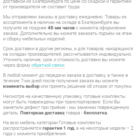
получите не позднее
48-ми часов
с момента оформления
заказа. Дополнительно вы можете заказать подъём на этаж
и сборку мебельных изделий.
Срок доставки в другие регионы, и для товаров, находящихся
на складах производителей, рассчитывается индивидуально.
Уточнить наличие, срок и стоимость доставки вы можете
через форму
обратной связи
.
В любой момент до передачи заказа в доставку, а также в
течение 7-ми дней после получения заказа вы можете
изменить выбор
или принять решение об отказе от покупки.
Несмотря на качественную упаковку, готовые комплекты
могут быть повреждены при транспортировке. Если Вы
заметили дефект при приёме - мы заменим поврежденную
деталь.
Повторная доставка
товара -
бесплатна
.
На всю мебель категории Готовые комплекты
распространяется
гарантия 1 год
, а на некоторые модели – 2
года с момента приобретения.
Набор мебели для персонала Персона Грата Glassy 1
- это
качественное изделие производства
Персона грата
,
соответствующее современному государственному
стандарту.