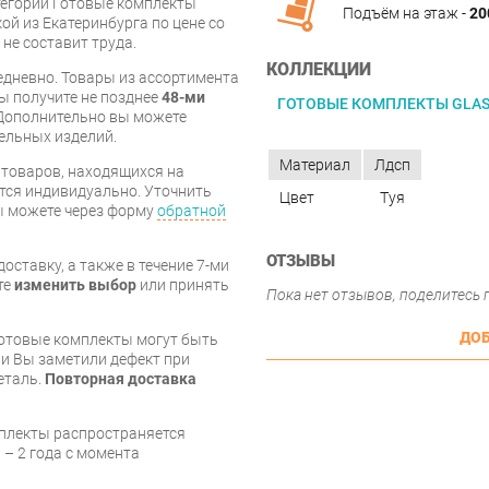
атегории Готовые комплекты
Подъём на этаж -
20
ой из Екатеринбурга по цене со
 не составит труда.
КОЛЛЕКЦИИ
дневно. Товары из ассортимента
вы получите не позднее
48-ми
ГОТОВЫЕ КОМПЛЕКТЫ GLA
Дополнительно вы можете
бельных изделий.
Материал
Лдсп
я товаров, находящихся на
тся индивидуально. Уточнить
Цвет
Туя
вы можете через форму
обратной
ОТЗЫВЫ
оставку, а также в течение 7-ми
те
изменить выбор
или принять
Пока нет отзывов, поделитесь
ДОБ
готовые комплекты могут быть
и Вы заметили дефект при
еталь.
Повторная доставка
мплекты распространяется
 – 2 года с момента