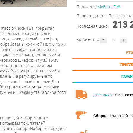
Продавец:
Мебель-Екб
Производитель:
Персона гра
213 
Последняя цена:
класс эмиссии Е1, покрытая
во Россия Торцы деталей
-
ицы, фасады тумб и шкафов,
+
Количество:
ы обработаны кромкой ПВХ 0,45мм
вери в шкафах выполнены из
УТО
лщина столешниц, топов тумб и
каркасов шкафов и тумб 16мм.
ПРИГЛ
еталл, цвет матовый хром
тяжки Всешкафы, столы, тумбы
овлены на регулируемые по
ГАРАН
ащены колесными опорами Дно
Ф серого цвета, задние стенки
 тумбы и шкафы устанавливаются
Доставка
по
г. Екат
Сборка
с базовой г
рпывающей информации о
же отзывам покупателей
 купить товар «Набор мебели для