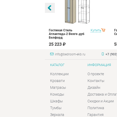
а Вариант 1
Купить
Гостиная Стиль
Купить
Г
рд
Атлантида-2 Венге-дуб
С
Белфорд
 ₽
25 223 ₽
5
info@bedroom-ekb.ru
+7 (903
КАТАЛОГ
ИНФОРМАЦИЯ
Коллекции
О проекте
Кровати
Контакты
Матрасы
Дизайн
Комоды
Доставка и Опла
Шкафы
Скидки и Акции
Тумбы
Политика
Зеркала
Гарантия