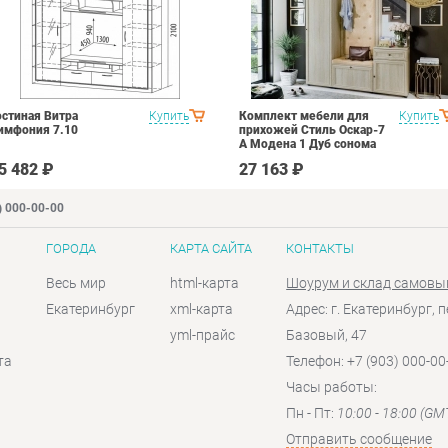
остиная Витра
Купить
Комплект мебели для
Купить
имфония 7.10
прихожей Стиль Оскар-7
А Модена 1 Дуб сонома
светлый Крем
5 482 ₽
27 163 ₽
) 000-00-00
ГОРОДА
КАРТА САЙТА
КОНТАКТЫ
Весь мир
html-карта
Шоурум и склад самовы
Екатеринбург
xml-карта
Адрес: г. Екатеринбург, п
yml-прайс
Базовый, 47
та
Телефон: +7 (903) 000-00
Часы работы:
Пн - Пт:
10:00 - 18:00 (GM
Отправить сообщение