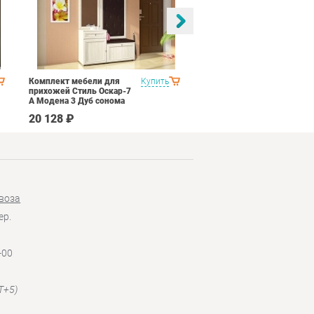
Комплект мебели для
Купить
Спальня Яна Вариант 2
прихожей Стиль Оскар-7
Дуб гарвард
А Модена 3 Дуб сонома
светлый Крем
20 128 ₽
145 190 ₽
воза
ер.
-00
T+5)