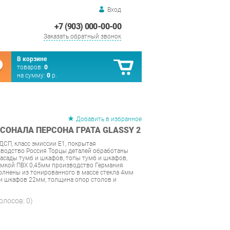
Вход
+7 (903) 000-00-00
Заказать обратный звонок
В корзине
товаров:
0
на сумму:
0
р.
Добавить в избранное
СОНАЛА ПЕРСОНА ГРАТА GLASSY 2
ДСП, класс эмиссии Е1, покрытая
водство Россия Торцы деталей обработаны
сады тумб и шкафов, топы тумб и шкафов,
омкой ПВХ 0,45мм производство Германия
лнены из тонированного в массе стекла 4мм
и шкафов 22мм, толщина опор столов и
голосов:
0
)