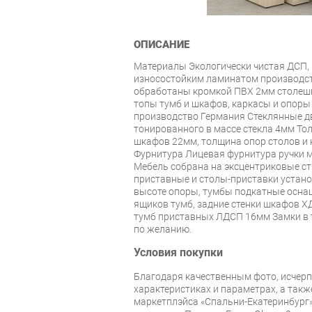
ОПИСАНИЕ
Материалы Экологически чистая ДСП, 
износостойким ламинатом производст
обработаны кромкой ПВХ 2мм столешн
топы тумб и шкафов, каркасы и опор
производство Германия Стеклянные д
тонированного в массе стекла 4мм То
шкафов 22мм, толщина опор столов и 
Фурнитура Лицевая фурнитура ручки м
Мебель собрана на эксцентриковые с
приставные и столы-приставки устан
высоте опоры, тумбы подкатные осн
ящиков тумб, задние стенки шкафов ХД
тумб приставных ЛДСП 16мм Замки в
по желанию.
Условия покупки
Благодаря качественным фото, исче
характеристиках и параметрах, а так
маркетплэйса «Спальни-Екатеринбург»