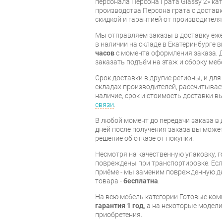
персонала Персона Грата Glassy 2» к
производства Персона грата с доставк
скидкой и гарантией от производителя
Мы отправляем заказы в доставку еже
в наличии на складе в Екатеринбурге 
часов
с момента оформления заказа. 
заказать подъём на этаж и сборку ме
Срок доставки в другие регионы, и дл
складах производителей, рассчитывае
наличие, срок и стоимость доставки 
связи
.
В любой момент до передачи заказа в д
дней после получения заказа вы може
решение об отказе от покупки.
Несмотря на качественную упаковку, 
повреждены при транспортировке. Есл
приёме - мы заменим поврежденную д
товара -
бесплатна
.
На всю мебель категории Готовые ко
гарантия 1 год
, а на некоторые модели
приобретения.