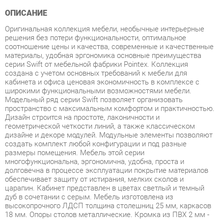
Оригинальная коллекция мебели, необычные интерьерные
решения без потери функциональности, оптимальное
соотношение цены и качества, современные и качественные
материалы, удобная эргономика основные преимущества
серии Swift от мебельной фабрики Pointex. Коллекция
создана с учетом основных требований к мебели для
кабинета и офиса ценовая экономичность в комплексе с
широкими функциональными возможностями мебели.
Модельный ряд серии Swift позволяет организовать
пространство с максимальным комфортом и практичностью.
Дизайн строится на простоте, лаконичности и
геометрической четкости линий, а также классическом
дизайне и декоре модулей. Модульные элементы позволяют
создать комплект любой конфигурации и под разные
размеры помещения. Мебель этой серии
многофункциональна, эргономична, удобна, проста и
долговечна в процессе эксплуатации покрытие материалов
обеспечивает защиту от истирания, мелких сколов и
царапин. Кабинет представлен в цветах светлый и темный
дуб в сочетании с серым. Мебель изготовлена из
высокопрочного ЛДСП толщина столешниц 25 мм, каркасов
18 мм. Опоры столов металлические. Кромка из ПВХ 2 мм -
прочного, высококачественного и механически выносливого
материала. Задние стенки шкафов, тумб и днища ящиков
изготовлены из ДСП толщиной 3,2 мм. Используется
прозрачное закаленное стекло толщиной 5 мм. Ящики тумб