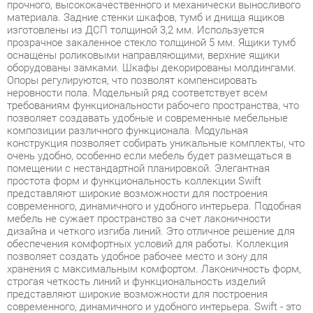
оснащены роликовыми направляющими, верхние ящики
оборудованы замками. Шкафы декорированы молдингами.
Опоры регулируются, что позволят компенсировать
неровности пола. Модельный ряд соответствует всем
требованиям функциональности рабочего пространства, что
позволяет создавать удобные и современные мебельные
композиции различного функционала. Модульная
конструкция позволяет собирать уникальные комплекты, что
очень удобно, особенно если мебель будет размещаться в
помещении с нестандартной планировкой. Элегантная
простота форм и функциональность коллекции Swift
представляют широкие возможности для построения
современного, динамичного и удобного интерьера. Подобная
мебель не сужает пространство за счет лаконичности
дизайна и четкого изгиба линий. Это отличное решение для
обеспечения комфортных условий для работы. Коллекция
позволяет создать удобное рабочее место и зону для
хранения с максимальным комфортом. Лаконичность форм,
строгая четкость линий и функциональность изделий
представляют широкие возможности для построения
современного, динамичного и удобного интерьера. Swift - это
отличное решение для обеспечения комфортных условий для
работы, а также современное и качественное оснащение для
офиса в формате open-space, переговорной зоны и
отдельного кабинета, позволяющее оптимизировать
пространство без ущерба для функциональности и удобства.