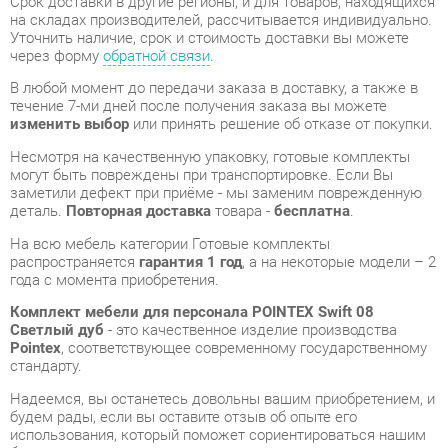
изменить выбор
или принять решение об отказе от покупки.
Несмотря на качественную упаковку, готовые комплекты
могут быть повреждены при транспортировке. Если Вы
заметили дефект при приёме - мы заменим поврежденную
деталь.
Повторная доставка
товара -
бесплатна
.
На всю мебель категории Готовые комплекты
распространяется
гарантия 1 год
, а на некоторые модели – 2
года с момента приобретения.
Комплект мебели для персонала POINTEX Swift 08
Светлый дуб
- это качественное изделие производства
Pointex
, соответствующее современному государственному
стандарту.
Надеемся, вы останетесь довольны вашим приобретением, и
будем рады, если вы оставите отзыв об опыте его
использования, который поможет сориентироваться нашим
будущим покупателям.
Кроме формы
обратной связи
получить развёрнутую
консультацию, фото и видеообзор продукции вы можете по
e-mail, телефону в Екатеринбурге и через мессенджеры
Telegram и WhatsApp.
Готовые комплекты также можно сравнить между собой в