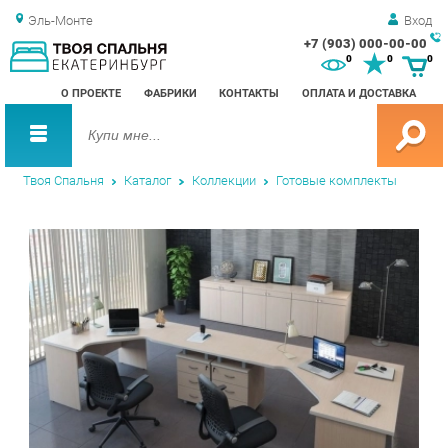
Эль-Монте
Вход
+7 (903) 000-00-00
Зак
0
0
0
обр
О ПРОЕКТЕ
ФАБРИКИ
КОНТАКТЫ
ОПЛАТА И ДОСТАВКА
зво
Твоя Спальня
Каталог
Коллекции
Готовые комплекты