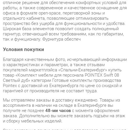
Широкая база элементов позволит создать полноценный
гарнитур, отвечающий всем требованиям, как по габаритам,
так и функционалу. Фурнитура обеспеч
Условия покупки
Благодаря качественным фото, исчерпывающей информации
о характеристиках и параметрах, а также отзывам
покупателей маркетплэйса «Спальни-Екатеринбург» купить
товар «Комплект мебели для персонала POINTEX Swift 08
Светлый дуб» категории Готовые комплекты производства
Pointex с доставкой из Екатеринбурга по цене со скидкой и
гарантией от производителя не составит труда.
Мы отправляем заказы в доставку ежедневно. Товары из
ассортимента в наличии на складе в Екатеринбурге вы
получите не позднее
48-ми часов
с момента оформления
заказа. Дополнительно вы можете заказать подъём на этаж
и сборку мебельных изделий.
Срок доставки в другие регионы, и для товаров, находящихся
на складах производителей, рассчитывается индивидуально.
Уточнить наличие, срок и стоимость доставки вы можете
через форму
обратной связи
.
В любой момент до передачи заказа в доставку, а также в
течение 7-ми дней после получения заказа вы можете