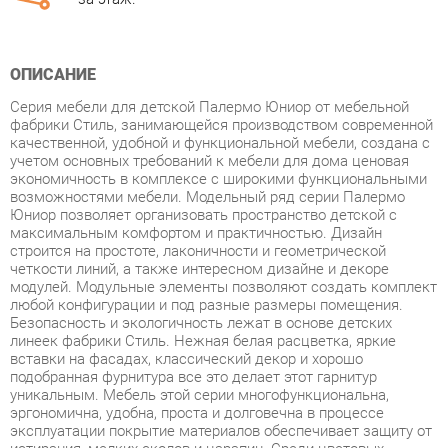
ОПИСАНИЕ
Серия мебели для детской Палермо Юниор от мебельной
фабрики Стиль, занимающейся производством современной
качественной, удобной и функциональной мебели, создана с
учетом основных требований к мебели для дома ценовая
экономичность в комплексе с широкими функциональными
возможностями мебели. Модельный ряд серии Палермо
Юниор позволяет организовать пространство детской с
максимальным комфортом и практичностью. Дизайн
строится на простоте, лаконичности и геометрической
четкости линий, а также интересном дизайне и декоре
модулей. Модульные элементы позволяют создать комплект
любой конфигурации и под разные размеры помещения.
Безопасность и экологичность лежат в основе детских
линеек фабрики Стиль. Нежная белая расцветка, яркие
вставки на фасадах, классический декор и хорошо
подобранная фурнитура все это делает этот гарнитур
уникальным. Мебель этой серии многофункциональна,
эргономична, удобна, проста и долговечна в процессе
эксплуатации покрытие материалов обеспечивает защиту от
истирания, мелких сколов и царапин. Среди цветовых
решений вы наверняка найдете именно ваш вариант, исходя
из предпочтений ребенка. Коллекция Палермо Юниор - это
отличный вариант для построения оптимального
пространства даже небольшой детской. В данной серии на