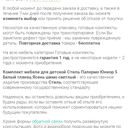
могут быть повреждены при транспортировке. Если Вы
заметили дефект при приёме - мы заменим поврежденную
деталь.
Повторная доставка
товара -
бесплатна
.
На всю мебель категории Готовые комплекты
распространяется
гарантия 1 год
, а на некоторые модели – 2
года с момента приобретения.
Комплект мебели для детской Стиль Палермо Юниор 5
Белый глянец Ясень шимо светлый
- это качественное
изделие производства
Стиль
, соответствующее
современному государственному стандарту.
Надеемся, вы останетесь довольны вашим приобретением, и
будем рады, если вы оставите отзыв об опыте его
использования, который поможет сориентироваться нашим
будущим покупателям.
Кроме формы
обратной связи
получить развёрнутую
консультацию, фото и видеообзор продукции вы можете по
e-mail, телефону в Екатеринбурге и через мессенджеры
Telegram и WhatsApp.
Готовые комплекты также можно сравнить между собой в
нашем шоу-руме и купить Комплект мебели для детской
Стиль Палермо Юниор 5 Белый глянец Ясень шимо светлый,
самостоятельно забрав его с нашего центрального склада в