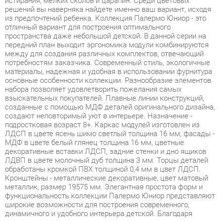
передний план выходит эргономика модули комбинируются
между для создания различных комплектов, отвечающий
потребностям заказчика. Современный стиль, экологичные
материалы, надежная и удобная в использовании фурнитура
основные особенности коллекции. Разнообразие элементов
набора позволяет удовлетворить пожелания самых
взыскательных покупателей. Плавные линии конструкций,
созданные с помощью МДФ деталей оригинального дизайна,
создают неповторимый уют в интерьере. Назначение -
подростковая возраст 8+. Каркас модулей изготовлен из
ЛДСП в цвете ясень шимо светлый толщина 16 мм, фасады -
МДФ в цвете белый глянец толщина 16 мм, цветные
декоративные вставки ЛДСП, задние стенки и дно ящиков
ЛДВП в цвете молочный дуб толщина 3 мм. Торцы деталей
обработаны кромкой ПВХ толщиной 0,4 мм в цвет ЛДСП.
Кронштейны - металлические декоративные, цвет матовый
металлик, размер 19575 мм. Элегантная простота форм и
функциональность коллекции Палермо Юниор представляют
широкие возможности для построения современного,
динамичного и удобного интерьера детской. Благодаря
использованию в конструкциях светлого каркаса, внешне
мебель воспринимается легкой и невесомой. Подобная
мебель не сужает пространство за счет лаконичности
дизайна и четкого изгиба линий. Это
Условия покупки