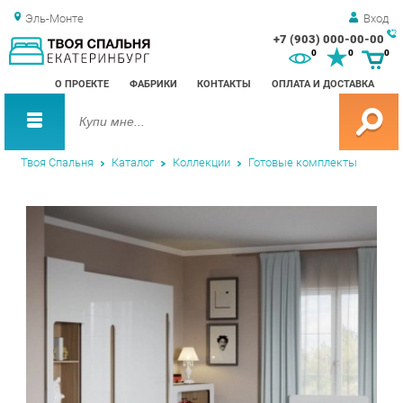
Эль-Монте
Вход
+7 (903) 000-00-00
Зак
0
0
0
обр
О ПРОЕКТЕ
ФАБРИКИ
КОНТАКТЫ
ОПЛАТА И ДОСТАВКА
зво
Твоя Спальня
Каталог
Коллекции
Готовые комплекты