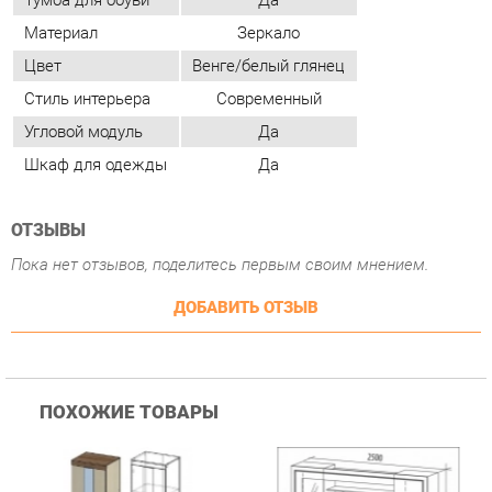
Шкаф для одежды
Да
ОТЗЫВЫ
Пока нет отзывов, поделитесь первым своим мнением.
ДОБАВИТЬ ОТЗЫВ
ПОХОЖИЕ ТОВАРЫ
Гостиная Стиль
Гостиная Витра
К
Атлантида-2 Венге-дуб
Симфония 7.10
п
Белфорд
А
с