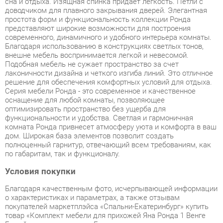
внешне мебель воспринимается легкой и невесомой.
Подобная мебель не сужает пространство за счет
лаконичности дизайна и четкого изгиба линий. Это отличное
решение для обеспечения комфортных условий для отдыха.
Серия мебели Ронда - это современное и качественное
оснащение для любой комнаты, позволяющее
оптимизировать пространство без ущерба для
функциональности и удобства. Светлая и гармоничная
комната Ронда привнесет атмосферу уюта и комфорта в ваш
дом. Широкая база элементов позволит создать
полноценный гарнитур, отвечающий всем требованиям, как
по габаритам, так и функционалу.
Условия покупки
Благодаря качественным фото, исчерпывающей информации
о характеристиках и параметрах, а также отзывам
покупателей маркетплэйса «Спальни-Екатеринбург» купить
товар «Комплект мебели для прихожей Яна Ронда 1 Венге
Белый глянец» категории Готовые комплекты производства
Яна с доставкой из Екатеринбурга по цене со скидкой и
гарантией от производителя не составит труда.
Мы отправляем заказы в доставку ежедневно. Товары из
ассортимента в наличии на складе в Екатеринбурге вы
получите не позднее
48-ми часов
с момента оформления