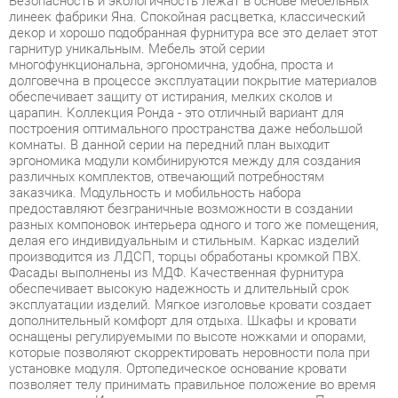
долговечна в процессе эксплуатации покрытие материалов
обеспечивает защиту от истирания, мелких сколов и
царапин. Коллекция Ронда - это отличный вариант для
построения оптимального пространства даже небольшой
комнаты. В данной серии на передний план выходит
эргономика модули комбинируются между для создания
различных комплектов, отвечающий потребностям
заказчика. Модульность и мобильность набора
предоставляют безграничные возможности в создании
разных компоновок интерьера одного и того же помещения,
делая его индивидуальным и стильным. Каркас изделий
производится из ЛДСП, торцы обработаны кромкой ПВХ.
Фасады выполнены из МДФ. Качественная фурнитура
обеспечивает высокую надежность и длительный срок
эксплуатации изделий. Мягкое изголовье кровати создает
дополнительный комфорт для отдыха. Шкафы и кровати
оснащены регулируемыми по высоте ножками и опорами,
которые позволяют скорректировать неровности пола при
установке модуля. Ортопедическое основание кровати
позволяет телу принимать правильное положение во время
сна и отдыха. Изящная спинка придает легкость. Петли с
доводчиком для плавного закрывания дверей. Элегантная
простота форм и функциональность коллекции Ронда
представляют широкие возможности для построения
современного, динамичного и удобного интерьера комнаты.
Благодаря использованию в конструкциях светлых тонов,