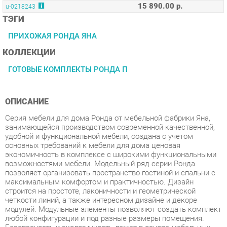
ПРИХОЖАЯ РОНДА ЯНА
КОЛЛЕКЦИИ
ГОТОВЫЕ КОМПЛЕКТЫ РОНДА П
ОПИСАНИЕ
Серия мебели для дома Ронда от мебельной фабрики Яна,
занимающейся производством современной качественной,
удобной и функциональной мебели, создана с учетом
основных требований к мебели для дома ценовая
экономичность в комплексе с широкими функциональными
возможностями мебели. Модельный ряд серии Ронда
позволяет организовать пространство гостиной и спальни с
максимальным комфортом и практичностью. Дизайн
строится на простоте, лаконичности и геометрической
четкости линий, а также интересном дизайне и декоре
модулей. Модульные элементы позволяют создать комплект
любой конфигурации и под разные размеры помещения.
Безопасность и экологичность лежат в основе мебельных
линеек фабрики Яна. Спокойная расцветка, классический
декор и хорошо подобранная фурнитура все это делает этот
гарнитур уникальным. Мебель этой серии
многофункциональна, эргономична, удобна, проста и