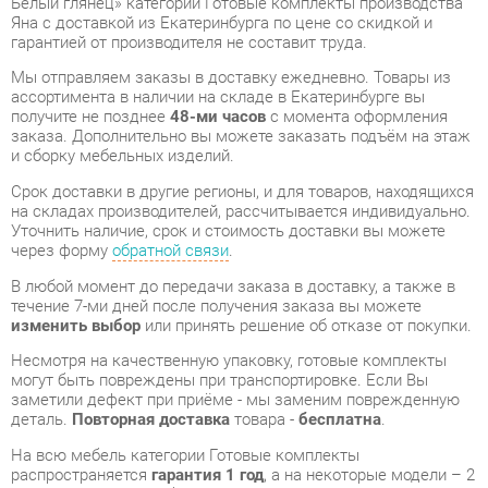
заказа. Дополнительно вы можете заказать подъём на этаж
и сборку мебельных изделий.
Срок доставки в другие регионы, и для товаров, находящихся
на складах производителей, рассчитывается индивидуально.
Уточнить наличие, срок и стоимость доставки вы можете
через форму
обратной связи
.
В любой момент до передачи заказа в доставку, а также в
течение 7-ми дней после получения заказа вы можете
изменить выбор
или принять решение об отказе от покупки.
Несмотря на качественную упаковку, готовые комплекты
могут быть повреждены при транспортировке. Если Вы
заметили дефект при приёме - мы заменим поврежденную
деталь.
Повторная доставка
товара -
бесплатна
.
На всю мебель категории Готовые комплекты
распространяется
гарантия 1 год
, а на некоторые модели – 2
года с момента приобретения.
Комплект мебели для прихожей Яна Ронда 1 Венге Белый
глянец
- это качественное изделие производства
Яна
,
соответствующее современному государственному
стандарту.
Надеемся, вы останетесь довольны вашим приобретением, и