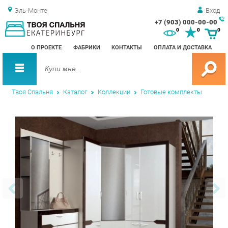
Эль-Монте
Вход
+7 (903) 000-00-00
Зак
0
0
0
обр
О ПРОЕКТЕ
ФАБРИКИ
КОНТАКТЫ
ОПЛАТА И ДОСТАВКА
зво
Твоя Спальня
Каталог
Коллекции
Готовые комплекты