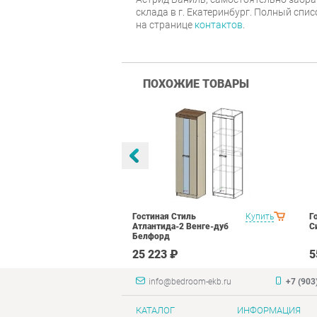
склада в г. Екатеринбург. Полный спи
на странице
контактов
.
ПОХОЖИЕ ТОВАРЫ
тиль Палермо
Купить
Гостиная Стиль
Купить
Г
Атлантида-2 Венге-дуб
С
Белфорд
₽
25 223 ₽
5
info@bedroom-ekb.ru
+7 (903
КАТАЛОГ
ИНФОРМАЦИЯ