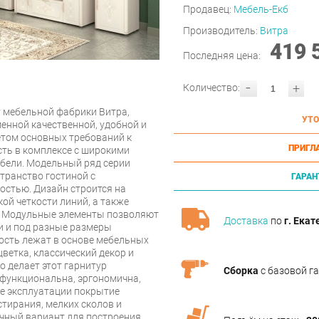
Продавец:
Мебель-Екб
Производитель:
Витра
419 
Последняя цена:
-
+
Количество:
т мебельной фабрики Витра,
УТО
нной качественной, удобной и
етом основных требований к
ПРИГЛ
ть в комплексе с широкими
ели. Модельный ряд серии
транство гостиной с
ГАРАН
стью. Дизайн строится на
кой четкости линий, а также
й. Модульные элементы позволяют
Доставка
по
г. Екат
и и под разные размеры
ость лежат в основе мебельных
ветка, классический декор и
о делает этот гарнитур
Сборка
с базовой г
офункциональна, эргономична,
се эксплуатации покрытие
стирания, мелких сколов и
ичный вариант для построения