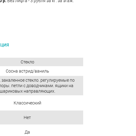
0 р.
Без лифта - 3 рубля за кг. за этаж.
ЕЦИЯ
Стекло
Сосна астрид/ваниль
 закаленное стекло. регулируемые по
поры. петли с доводчиками. ящики на
шариковых направляющих.
Классический
Нет
Да