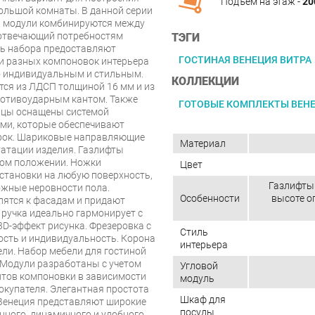
Подъём на этаж -
20
ольшой комнаты. В данной серии
а модули комбинируются между
 отвечающий потребностям
ТЭГИ
ть набора предоставляют
ГОСТИНАЯ ВЕНЕЦИЯ ВИТРА
и разных компоновок интерьера
го индивидуальным и стильным.
КОЛЛЕКЦИИ
тся из ЛДСП толщиной 16 мм и из
ротивоударным кантом. Также
ГОТОВЫЕ КОМПЛЕКТЫ ВЕН
ерцы оснащены системой
ами, которые обеспечивают
ерок. Шариковые направляющие
Материал
уатации изделия. Газлифты
том положении. Ножки
Цвет
установки на любую поверхность,
Газлифты.
жные неровности пола.
Особенности
высоте о
пятся к фасадам и придают
ручка идеально гармонирует с
3D-эффект рисунка. Фрезеровка с
Стиль
ость и индивидуальность. Корона
интерьера
ели. Набор мебели для гостиной
. Модули разработаны с учетом
Угловой
тов компоновки в зависимости
модуль
купателя. Элегантная простота
Шкаф для
Венеция представляют широкие
посуды
нного, динамичного и удобного