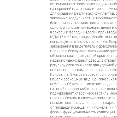
оптимального пространства даже неб
на передний план выходит эргономик
для создания различных комплектов,
заказчика. Модульность и мобильнос
безграничные возможности в создани
одного и того же помещения, делая е
Каркасы и фасады изделий производи
МДФ 16 и 22 мм, торцы обработаны п
используется стекло с тиснением. Дв
закрывания в виде петель с доводчик
плавное и бесшумное закрывание дв
обеспечивают длительный срок экспл
надежно удерживают дверцу в откры
регулируются по высоте для удобной 
они позволяют компенсировать возмо
Кристаллы Swarovski сверхпрочно кре
мебели роскошный вид. Оригинальная 
мебелью. Объемное тиснение создает 
патиной придает мебели выразительн
подчеркивает классический стиль меб
Венеция создан в классическом стиле
возможности создания разных вариан
от площади помещения и пожеланий по
форм и функциональность коллекции 
возможности для построения совреме