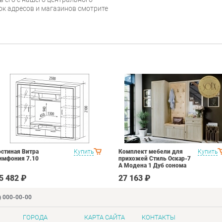
сок адресов и магазинов смотрите
остиная Витра
Купить
Комплект мебели для
Купить
имфония 7.10
прихожей Стиль Оскар-7
А Модена 1 Дуб сонома
светлый Крем
5 482 ₽
27 163 ₽
) 000-00-00
ГОРОДА
КАРТА САЙТА
КОНТАКТЫ