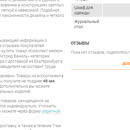
ьзованию в конструкциях светлых
Шкаф для
 легкой и невесомой. Подобная
одежды
т лаконичности дизайна и четкого
Журнальный
стол
рпывающей информации о
ОТЗЫВЫ
же отзывам покупателей
 купить товар «Комплект мебели
Пока нет отзывов, поделитесь
 Астрид Ваниль» категории
а с доставкой из Екатеринбурга
ДОБ
изводителя не составит труда.
дневно. Товары из ассортимента
вы получите не позднее
48-ми
Дополнительно вы можете
бельных изделий.
я товаров, находящихся на
тся индивидуально. Уточнить
вы можете через форму
обратной
оставку, а также в течение 7-ми