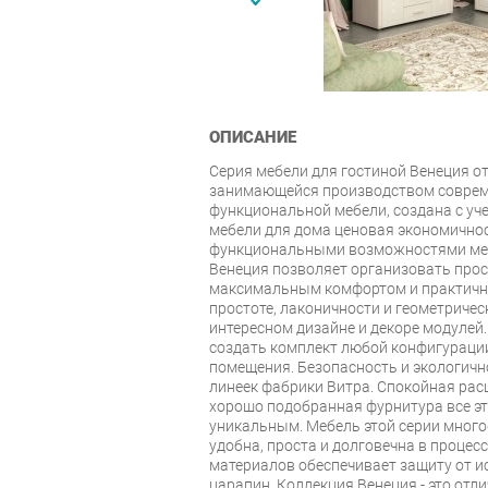
ОПИСАНИЕ
Серия мебели для гостиной Венеция о
занимающейся производством совреме
функциональной мебели, создана с уч
мебели для дома ценовая экономичнос
функциональными возможностями меб
Венеция позволяет организовать прос
максимальным комфортом и практично
простоте, лаконичности и геометричес
интересном дизайне и декоре модуле
создать комплект любой конфигураци
помещения. Безопасность и экологичн
линеек фабрики Витра. Спокойная расц
хорошо подобранная фурнитура все эт
уникальным. Мебель этой серии мног
удобна, проста и долговечна в процес
материалов обеспечивает защиту от и
царапин. Коллекция Венеция - это отл