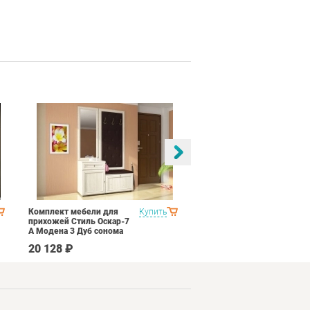
Комплект мебели для
Купить
Спальня Яна Вариант 1
прихожей Стиль Оскар-7
Дуб оксофрд
А Модена 3 Дуб сонома
светлый Крем
20 128 ₽
145 890 ₽