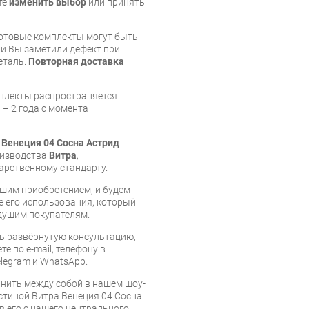
те
изменить выбор
или принять
готовые комплекты могут быть
и Вы заметили дефект при
еталь.
Повторная доставка
мплекты распространяется
 – 2 года с момента
 Венеция 04 Сосна Астрид
оизводства
Витра
,
арственному стандарту.
шим приобретением, и будем
е его использования, который
дущим покупателям.
ь развёрнутую консультацию,
е по e-mail, телефону в
legram и WhatsApp.
нить между собой в нашем шоу-
стиной Витра Венеция 04 Сосна
в его с нашего центрального