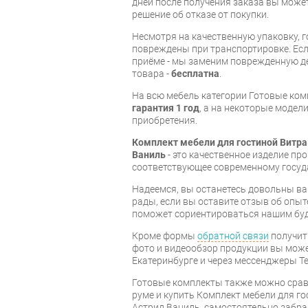
дней после получения заказа вы може
решение об отказе от покупки.
Несмотря на качественную упаковку, 
повреждены при транспортировке. Есл
приёме - мы заменим поврежденную д
товара -
бесплатна
.
На всю мебель категории Готовые ко
гарантия 1 год
, а на некоторые модели
приобретения.
Комплект мебели для гостиной Витра
Ваниль
- это качественное изделие пр
соответствующее современному госуд
Надеемся, вы останетесь довольны ва
рады, если вы оставите отзыв об опыт
поможет сориентироваться нашим бу
Кроме формы
обратной связи
получит
фото и видеообзор продукции вы может
Екатеринбурге и через мессенджеры Te
Готовые комплекты также можно срав
руме и купить Комплект мебели для го
Астрид Ваниль, самостоятельно забра