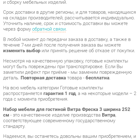
Уточнить наличие, срок и стоимость доставки вы можете
через форму
обратной связи
.
В любой момент до передачи заказа в доставку, а также в
течение 7-ми дней после получения заказа вы можете
изменить выбор
или принять решение об отказе от покупки.
Несмотря на качественную упаковку, готовые комплекты
могут быть повреждены при транспортировке. Если Вы
заметили дефект при приёме - мы заменим поврежденную
деталь.
Повторная доставка
товара -
бесплатна
.
На всю мебель категории Готовые комплекты
распространяется
гарантия 1 год
, а на некоторые модели – 2
года с момента приобретения.
Набор мебели для гостиной Витра Фреска 3 ширина 252
см
- это качественное изделие производства
Витра
,
соответствующее современному государственному
стандарту.
Надеемся, вы останетесь довольны вашим приобретением, и
будем рады, если вы оставите отзыв об опыте его
использования, который поможет сориентироваться нашим
будущим покупателям.
Кроме формы
обратной связи
получить развёрнутую
консультацию, фото и видеообзор продукции вы можете по