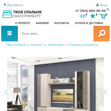
Эль-Монте
Вход
+7 (903) 000-00-00
Зак
0
0
0
обр
О ПРОЕКТЕ
ФАБРИКИ
КОНТАКТЫ
ОПЛАТА И ДОСТАВКА
зво
Твоя Спальня
Каталог
Коллекции
Готовые комплекты