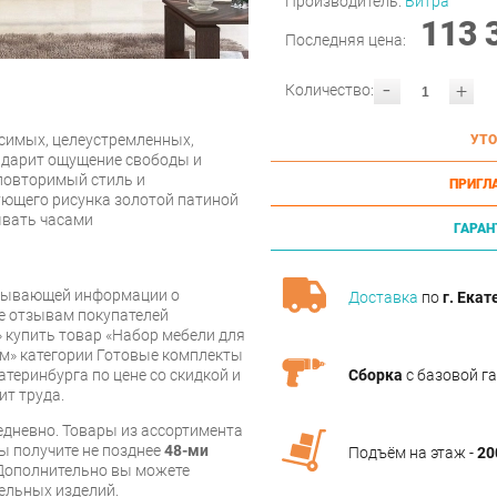
Производитель:
Витра
113 
Последняя цена:
-
+
Количество:
симых, целеустремленных,
УТО
а дарит ощущение свободы и
еповторимый стиль и
ПРИГЛ
ующего рисунка золотой патиной
ывать часами
ГАРАН
рпывающей информации о
Доставка
по
г. Екат
же отзывам покупателей
 купить товар «Набор мебели для
см» категории Готовые комплекты
Сборка
с базовой г
атеринбурга по цене со скидкой и
ит труда.
дневно. Товары из ассортимента
вы получите не позднее
48-ми
Подъём на этаж -
20
Дополнительно вы можете
бельных изделий.