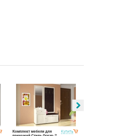
Комплект мебели для
Купить
Спальня Яна Вариант 2
прихожей Стиль Оскар-7
Дуб гарвард