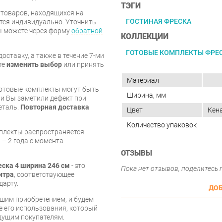
ТЭГИ
я товаров, находящихся на
ГОСТИНАЯ ФРЕСКА
тся индивидуально. Уточнить
вы можете через форму
обратной
КОЛЛЕКЦИИ
ГОТОВЫЕ КОМПЛЕКТЫ ФРЕ
оставку, а также в течение 7-ми
те
изменить выбор
или принять
Материал
готовые комплекты могут быть
Ширина, мм
и Вы заметили дефект при
еталь.
Повторная доставка
Цвет
Кен
Количество упаковок
мплекты распространяется
 – 2 года с момента
ОТЗЫВЫ
еска 4 ширина 246 см
- это
Пока нет отзывов, поделитесь
итра
, соответствующее
дарту.
ДОБ
шим приобретением, и будем
е его использования, который
дущим покупателям.