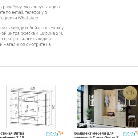
ь развёрнутую консультацию,
е по e-mail, телефону в
legram и WhatsApp.
нить между собой в нашем шоу-
ной Витра Фреска 4 ширина 246
о центрального склада в г.
 и магазинов смотрите на
остиная Витра
Купить
Комплект мебели для
Купить
имфония 7.10
прихожей Стиль Оскар-7