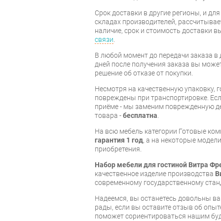
Срок доставки в другие регионы, и дл
складах производителей, рассчитывае
наличие, срок и стоимость доставки 
связи
.
В любой момент до передачи заказа в д
дней после получения заказа вы може
решение об отказе от покупки.
Несмотря на качественную упаковку, 
повреждены при транспортировке. Есл
приёме - мы заменим поврежденную д
товара -
бесплатна
.
На всю мебель категории Готовые ко
гарантия 1 год
, а на некоторые модели
приобретения.
Набор мебели для гостиной Витра Фр
качественное изделие производства
В
современному государственному стан
Надеемся, вы останетесь довольны ва
рады, если вы оставите отзыв об опыт
поможет сориентироваться нашим бу