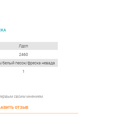
СКА
Лдсп
2460
а/белый песок/фреска невада
1
 первым своим мнением.
АВИТЬ ОТЗЫВ