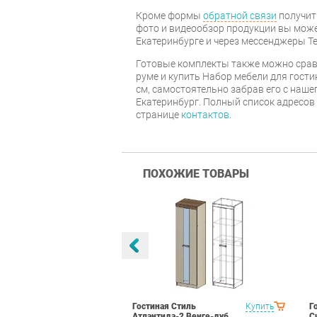
Кроме формы
обратной связи
получит
фото и видеообзор продукции вы может
Екатеринбурге и через мессенджеры Te
Готовые комплекты также можно срав
руме и купить Набор мебели для гости
см, самостоятельно забрав его с нашег
Екатеринбург. Полный список адресов
странице
контактов
.
ПОХОЖИЕ ТОВАРЫ
а Вариант 1
Купить
Гостиная Стиль
Купить
Г
рд
Атлантида-2 Венге-дуб
С