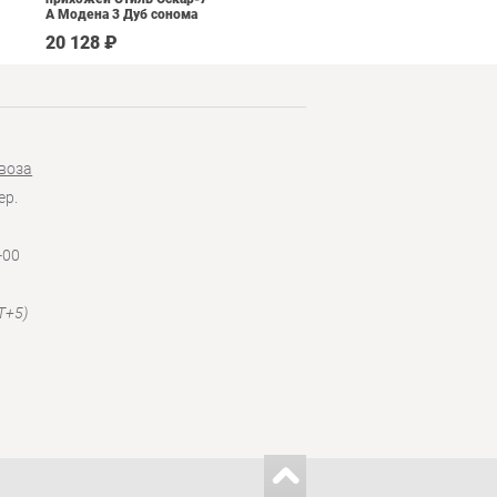
А Модена 3 Дуб сонома
светлый Крем
20 128 ₽
145 190 ₽
воза
ер.
-00
T+5)