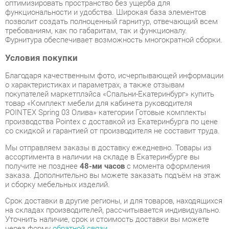
Условия покупки
Благодаря качественным фото, исчерпывающей информации
о характеристиках и параметрах, а также отзывам
покупателей маркетплэйса «Спальни-Екатеринбург» купить
товар «Комплект мебели для кабинета руководителя
POINTEX Spring 03 Олива» категории Готовые комплекты
производства Pointex с доставкой из Екатеринбурга по цене
со скидкой и гарантией от производителя не составит труда.
Мы отправляем заказы в доставку ежедневно. Товары из
ассортимента в наличии на складе в Екатеринбурге вы
получите не позднее
48-ми часов
с момента оформления
заказа. Дополнительно вы можете заказать подъём на этаж
и сборку мебельных изделий.
Срок доставки в другие регионы, и для товаров, находящихся
на складах производителей, рассчитывается индивидуально.
Уточнить наличие, срок и стоимость доставки вы можете
через форму
обратной связи
.
В любой момент до передачи заказа в доставку, а также в
течение 7-ми дней после получения заказа вы можете
изменить выбор
или принять решение об отказе от покупки.
Несмотря на качественную упаковку, готовые комплекты