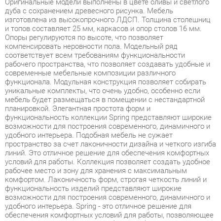
Опоры регулируются по высоте, что позволяет
компенсировать неровности пола. Модельный ряд
соответствует всем требованиям функциональности
рабочего пространства, что позволяет создавать удобные и
современные мебельные композиции различного
функционала. Модульная конструкция позволяет собирать
уникальные комплекты, что очень удобно, особенно если
мебель будет размещаться в помещении с нестандартной
планировкой. Элегантная простота форм и
функциональность коллекции Spring представляют широкие
возможности для построения современного, динамичного и
удобного интерьера. Подобная мебель не сужает
пространство за счет лаконичности дизайна и четкого изгиба
линий. Это отличное решение для обеспечения комфортных
условий для работы. Коллекция позволяет создать удобное
рабочее место и зону для хранения с максимальным
комфортом. Лаконичность форм, строгая четкость линий и
функциональность изделий представляют широкие
возможности для построения современного, динамичного и
удобного интерьера. Spring - это отличное решение для
обеспечения комфортных условий для работы, позволяющее
оптимизировать пространство без ущерба для
функциональности и удобства. Широкая база элементов
позволит создать полноценный гарнитур, отвечающий всем
требованиям, как по габаритам, так и функционалу.
Фурнитура обеспечивает возможность многократной сборки.