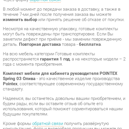
могут быть повреждены при транспортировке. Если Вы
заметили дефект при приёме - мы заменим поврежденную
деталь.
Повторная доставка
товара -
бесплатна
.
На всю мебель категории Готовые комплекты
распространяется
гарантия 1 год
, а на некоторые модели – 2
года с момента приобретения.
Комплект мебели для кабинета руководителя POINTEX
Spring 03 Олива
- это качественное изделие производства
Pointex
, соответствующее современному государственному
стандарту.
Надеемся, вы останетесь довольны вашим приобретением, и
будем рады, если вы оставите отзыв об опыте его
использования, который поможет сориентироваться нашим
будущим покупателям.
Кроме формы
обратной связи
получить развёрнутую
консультацию, фото и видеообзор продукции вы можете по
e-mail, телефону в Екатеринбурге и через мессенджеры
Telegram и WhatsApp.
Готовые комплекты также можно сравнить между собой в
нашем шоу-руме и купить Комплект мебели для кабинета
руководителя POINTEX Spring 03 Олива, самостоятельно
забрав его с нашего центрального склада в г. Екатеринбург.