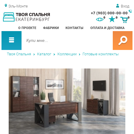
Эль-Монте
Вход
+7 (903) 000-00-00
Зак
0
0
0
обр
О ПРОЕКТЕ
ФАБРИКИ
КОНТАКТЫ
ОПЛАТА И ДОСТАВКА
зво
Твоя Спальня
Каталог
Коллекции
Готовые комплекты