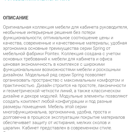
ОПИСАНИЕ
Оригинальная коллекция мебели для кабинета руководителя,
необычные интерьерные решения без потери
функциональности, оптимальное соотношение цены и
качества, современные и качественные материалы, удобная
эргономика основные преимущества серии Spring от
мебельной фабрики Pointex. Коллекция создана с учетом
основных требований к мебели для кабинета и офиса
ценовая экономичность в комплексе с широкими
функциональными возможностями мебели и роскошным
дизайном. Модельный ряд серии Spring позволяет
организовать пространство с максимальным комфортом и
практичностью. Дизайн строится на простоте, лаконичности
и геометрической четкости линий, а также классическом
дизайне и декоре модулей. Модульные элементы позволяют
создать комплект любой конфигурации и под разные
размеры помещения. Мебель этой серии
многофункциональна, эргономична, удобна, проста и
долговечна в процессе эксплуатации покрытие материалов
обеспечивает защиту от истирания, мелких сколов и
царапин. Кабинет представлен в современном стиле.
Оригинальные модели выполнены в цвете оливы и светлого
дуба с сохранением древесного рисунка. Мебель
изготовлена из высокопрочного ЛДСП. Толщина столешниц
и топов составляет 25 мм, каркасов и опор столов 16 мм.