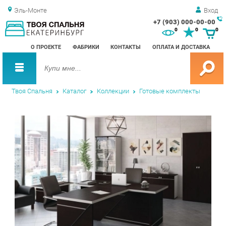
Эль-Монте
Вход
+7 (903) 000-00-00
Зак
0
0
0
обр
О ПРОЕКТЕ
ФАБРИКИ
КОНТАКТЫ
ОПЛАТА И ДОСТАВКА
зво
Твоя Спальня
Каталог
Коллекции
Готовые комплекты