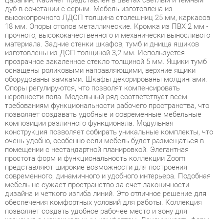
материала. Задние стенки шкафов, тумб и днища ящиков
изготовлены из ДСП толщиной 3,2 мм. Используется
прозрачное закаленное стекло толщиной 5 мм. Ящики тумб
оснащены роликовыми направляющими, верхние ящики
оборудованы замками. Шкафы декорированы молдингами.
Опоры регулируются, что позволят компенсировать
неровности пола. Модельный ряд соответствует всем
требованиям функциональности рабочего пространства, что
позволяет создавать удобные и современные мебельные
композиции различного функционала. Модульная
конструкция позволяет собирать уникальные комплекты, что
очень удобно, особенно если мебель будет размещаться в
помещении с нестандартной планировкой. Элегантная
простота форм и функциональность коллекции Zoom
представляют широкие возможности для построения
современного, динамичного и удобного интерьера. Подобная
мебель не сужает пространство за счет лаконичности
дизайна и четкого изгиба линий. Это отличное решение для
обеспечения комфортных условий для работы. Коллекция
позволяет создать удобное рабочее место и зону для
хранения с максимальным комфортом. Лаконичность форм,
строгая четкость линий и функциональность изделий
представляют широкие возможности для построения
современного, динамичного и удобного интерьера. Zoom - это
отличное решение для обеспечения комфортных условий для
работы, а также современное и качественное оснащение для