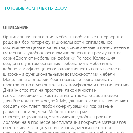
ОПИСАНИЕ
Оригинальная коллекция мебели, необычные интерьерные
решения без потери функциональности, оптимальное
соотношение цены и качества, современные и качественные
материалы, удобная эргономика основные преимущества
серии Zoom от мебельной фабрики Pointex. Коллекция
создана с учетом основных требований к мебели для
кабинета и офиса ценовая экономичность в комплексе с
широкими функциональными возможностями мебели.
Модельный ряд серии Zoom позволяет организовать
пространство с максимальным комфортом и практичностью.
Дизайн строится на простоте, лаконичности и
геометрической четкости линий, а также классическом
дизайне и декоре модулей. Модульные элементы позволяют
создать комплект любой конфигурации и под разные
размеры помещения. Мебель этой серии
многофункциональна, эргономична, удобна, проста и
долговечна в процессе эксплуатации покрытие материалов
обеспечивает защиту от истирания, мелких сколов и
царапин. Кабинет представлен в цветах светлый и темный
дуб в сочетании с серым. Мебель изготовлена из
высокопрочного ЛДСП толщина столешниц 25 мм, каркасов
18 мм. Опоры столов металлические. Кромка из ПВХ 2 мм -
прочного, высококачественного и механически выносливого