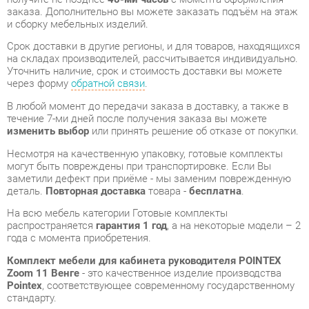
через форму
обратной связи
.
В любой момент до передачи заказа в доставку, а также в
течение 7-ми дней после получения заказа вы можете
изменить выбор
или принять решение об отказе от покупки.
Несмотря на качественную упаковку, готовые комплекты
могут быть повреждены при транспортировке. Если Вы
заметили дефект при приёме - мы заменим поврежденную
деталь.
Повторная доставка
товара -
бесплатна
.
На всю мебель категории Готовые комплекты
распространяется
гарантия 1 год
, а на некоторые модели – 2
года с момента приобретения.
Комплект мебели для кабинета руководителя POINTEX
Zoom 11 Венге
- это качественное изделие производства
Pointex
, соответствующее современному государственному
стандарту.
Надеемся, вы останетесь довольны вашим приобретением, и
будем рады, если вы оставите отзыв об опыте его
использования, который поможет сориентироваться нашим
будущим покупателям.
Кроме формы
обратной связи
получить развёрнутую
консультацию, фото и видеообзор продукции вы можете по