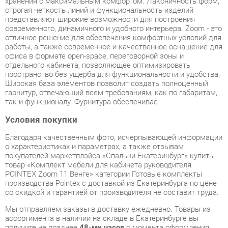
офиса в формате open-space, переговорной зоны и
отдельного кабинета, позволяющее оптимизировать
пространство без ущерба для функциональности и удобства.
Широкая база элементов позволит создать полноценный
гарнитур, отвечающий всем требованиям, как по габаритам,
так и функционалу. Фурнитура обеспечивае
Условия покупки
Благодаря качественным фото, исчерпывающей информации
о характеристиках и параметрах, а также отзывам
покупателей маркетплэйса «Спальни-Екатеринбург» купить
товар «Комплект мебели для кабинета руководителя
POINTEX Zoom 11 Венге» категории Готовые комплекты
производства Pointex с доставкой из Екатеринбурга по цене
со скидкой и гарантией от производителя не составит труда.
Мы отправляем заказы в доставку ежедневно. Товары из
ассортимента в наличии на складе в Екатеринбурге вы
получите не позднее
48-ми часов
с момента оформления
заказа. Дополнительно вы можете заказать подъём на этаж
и сборку мебельных изделий.
Срок доставки в другие регионы, и для товаров, находящихся
на складах производителей, рассчитывается индивидуально.
Уточнить наличие, срок и стоимость доставки вы можете