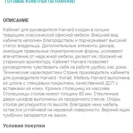
ОПИСАНИЕ
Кабинет для руководителя Harvard создан в лучших
традициях классической офисной мебели. Внешний вид
кабинета наполнен благородством и подчe;ркивает высокий
статус владельца. Дополнительные элементы декора,
имеющие правильные геометрические формы, усиливают
впечатление от надe;жной мебели, делают еe; похожей на
старинную архитектуру. Кабинет Harvard позволяет
руководителю чувствовать себя на работе удобно, как дома.
Технические характеристики Страна производитель кабинета
для руководителя Harvard - Китай. Мебель Harvard выполнена
из шпона с глянцевым покрытием, качественной ДСП с
вставками из кожи. Кромка столешниц из массива.
Столешницы столов имеют толщину 85 мм. Стеклянные
двери шкафов выполнены из прозрачного стекла. Опоры
столов регулируются по высоте, благодаря чему мебель
остаe;тся устойчивой на неровной поверхности. Верхний ящик
тумбочки запирается на замок.
Условия покупки
Благодаря качественным фото, исчерпывающей информации
о характеристиках и параметрах, а также отзывам
покупателей маркетплэйса «Спальни-Екатеринбург» купить
товар «Комплект мебели для кабинета руководителя