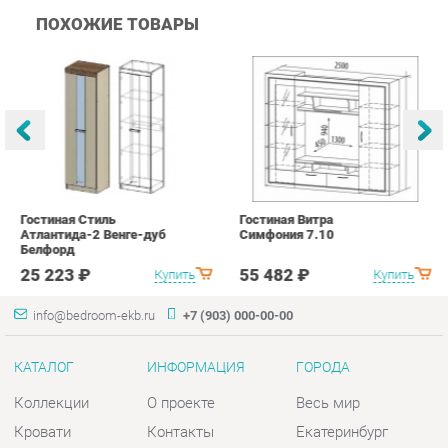
Гостиная Стиль
Гостиная Витра
К
Атлантида-2 Венге-дуб
Симфония 7.10
п
Белфорд
А
с
25 223 ₽
55 482 ₽
Купить
Купить
info@bedroom-ekb.ru
+7 (903) 000-00-00
КАТАЛОГ
ИНФОРМАЦИЯ
ГОРОДА
Коллекции
О проекте
Весь мир
Кровати
Контакты
Екатеринбург
Матрасы
Дизайн
Комоды
Доставка и Оплата
Шкафы
Скидки и Акции
Тумбы
Политика
Зеркала
Гарантия