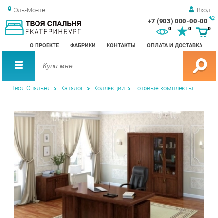
Эль-Монте
Вход
+7 (903) 000-00-00
Зак
0
0
0
обр
О ПРОЕКТЕ
ФАБРИКИ
КОНТАКТЫ
ОПЛАТА И ДОСТАВКА
зво
Твоя Спальня
Каталог
Коллекции
Готовые комплекты