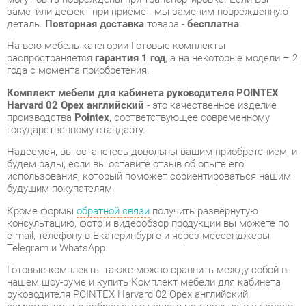
года с момента приобретения.
Комплект мебели для кабинета руководителя POINTEX
Harvard 02 Орех английский
- это качественное изделие
производства
Pointex
, соответствующее современному
государственному стандарту.
Надеемся, вы останетесь довольны вашим приобретением, и
будем рады, если вы оставите отзыв об опыте его
использования, который поможет сориентироваться нашим
будущим покупателям.
Кроме формы
обратной связи
получить развёрнутую
консультацию, фото и видеообзор продукции вы можете по
e-mail, телефону в Екатеринбурге и через мессенджеры
Telegram и WhatsApp.
Готовые комплекты также можно сравнить между собой в
нашем шоу-руме и купить Комплект мебели для кабинета
руководителя POINTEX Harvard 02 Орех английский,
самостоятельно забрав его с нашего центрального склада в
г. Екатеринбург. Полный список адресов и магазинов
смотрите на странице
контактов
.
Стиль мебели
Классический