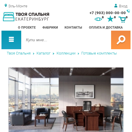
Эль-Монте
Вход
+7 (903) 000-00-00
Зак
0
0
0
обр
О ПРОЕКТЕ
ФАБРИКИ
КОНТАКТЫ
ОПЛАТА И ДОСТАВКА
зво
Твоя Спальня
Каталог
Коллекции
Готовые комплекты