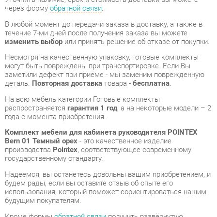
Несмотря на качественную упаковку, готовые комплекты
могут быть повреждены при транспортировке. Если Вы
заметили дефект при приёме - мы заменим поврежденную
деталь.
Повторная доставка
товара -
бесплатна
.
На всю мебель категории Готовые комплекты
распространяется
гарантия 1 год
, а на некоторые модели – 2
года с момента приобретения.
Комплект мебели для кабинета руководителя POINTEX
Bern 01 Темный орех
- это качественное изделие
производства
Pointex
, соответствующее современному
государственному стандарту.
Надеемся, вы останетесь довольны вашим приобретением, и
будем рады, если вы оставите отзыв об опыте его
использования, который поможет сориентироваться нашим
будущим покупателям.
Кроме формы
обратной связи
получить развёрнутую
консультацию, фото и видеообзор продукции вы можете по
e-mail, телефону в Екатеринбурге и через мессенджеры
Telegram и WhatsApp.
Готовые комплекты также можно сравнить между собой в
нашем шоу-руме и купить Комплект мебели для кабинета
руководителя POINTEX Bern 01 Темный орех, самостоятельно