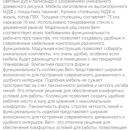
каркасов 16 мм. Использовано тонированное стекло с
деревянной рамкой. Модельный ряд серии Bern
соответствует всем требованиям функциональности
рабочего пространства, что позволяет создавать удобные и
современные мебельные композиции различного
функционала. Модульная конструкция позволяет собирать
уникальные комплекты, что очень удобно, особенно если
мебель будет размещаться в помещении с нестандартной
планировкой. Элегантная простота форм и
функциональность коллекции Bern представляют широкие
возможности для построения современного, динамичного и
удобного интерьера. Подобная мебель не сужает
пространство за счет лаконичности дизайна и четкого изгиба
линий. Это отличное решение для обеспечения комфортных
условий для работы. Коллекция позволяет создать удобное
рабочее место и зону для хранения с максимальным
комфортом. Лаконичность форм, строгая четкость линий и
функциональность изделий представляют широкие
возможности для построения современного, динамичного и
удобного интерьера. Bern - это отличное решение для
обеспечения комфортных условий для работы, позволяющее
оптимизировать пространство без ущерба для
функциональности и удобства. Широкая база элементов
позволит создать полноценный гарнитур, отвечающий всем
требованиям, как по габаритам, так и функционалу.
Фурнитура обеспечивает возможность многократной сборки.