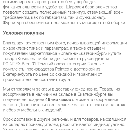
Условия покупки
Благодаря качественным фото, исчерпывающей информации
о характеристиках и параметрах, а также отзывам
покупателей маркетплэйса «Спальни-Екатеринбург» купить
товар «Комплект мебели для кабинета руководителя
POINTEX Bern 01 Темный орех» категории Готовые
комплекты производства Pointex с доставкой из
Екатеринбурга по цене со скидкой и гарантией от
производителя не составит труда.
Мы отправляем заказы в доставку ежедневно. Товары из
ассортимента в наличии на складе в Екатеринбурге вы
получите не позднее
48-ми часов
с момента оформления
заказа. Дополнительно вы можете заказать подъём на этаж
и сборку мебельных изделий.
Срок доставки в другие регионы, и для товаров, находящихся
на складах производителей, рассчитывается индивидуально.
Уточнить наличие, срок и стоимость доставки вы можете
через форму
обратной связи
.
В любой момент до передачи заказа в доставку, а также в
течение 7-ми дней после получения заказа вы можете
изменить выбор
или принять решение об отказе от покупки.