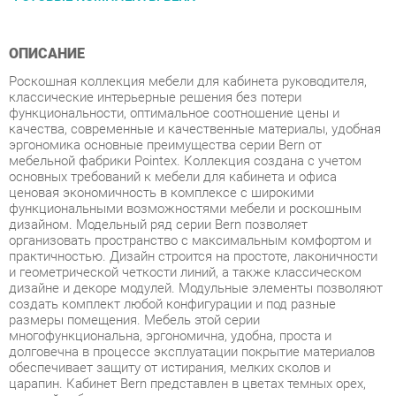
ОПИСАНИЕ
Роскошная коллекция мебели для кабинета руководителя,
классические интерьерные решения без потери
функциональности, оптимальное соотношение цены и
качества, современные и качественные материалы, удобная
эргономика основные преимущества серии Bern от
мебельной фабрики Pointex. Коллекция создана с учетом
основных требований к мебели для кабинета и офиса
ценовая экономичность в комплексе с широкими
функциональными возможностями мебели и роскошным
дизайном. Модельный ряд серии Bern позволяет
организовать пространство с максимальным комфортом и
практичностью. Дизайн строится на простоте, лаконичности
и геометрической четкости линий, а также классическом
дизайне и декоре модулей. Модульные элементы позволяют
создать комплект любой конфигурации и под разные
размеры помещения. Мебель этой серии
многофункциональна, эргономична, удобна, проста и
долговечна в процессе эксплуатации покрытие материалов
обеспечивает защиту от истирания, мелких сколов и
царапин. Кабинет Bern представлен в цветах темных орех,
светлый дуб и палисандр с сохранением уникального
древесного рисунка. Мебель изготовлена из высокопрочного
МДФ с покрытием ламинат. Кромка столешниц МДФ и
эмаль, топов ПВХ. Толщина столешниц составляет 75 мм,