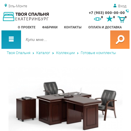
Эль-Монте
Вход
+7 (903) 000-00-00
Зак
0
0
0
обр
О ПРОЕКТЕ
ФАБРИКИ
КОНТАКТЫ
ОПЛАТА И ДОСТАВКА
зво
Твоя Спальня
Каталог
Коллекции
Готовые комплекты