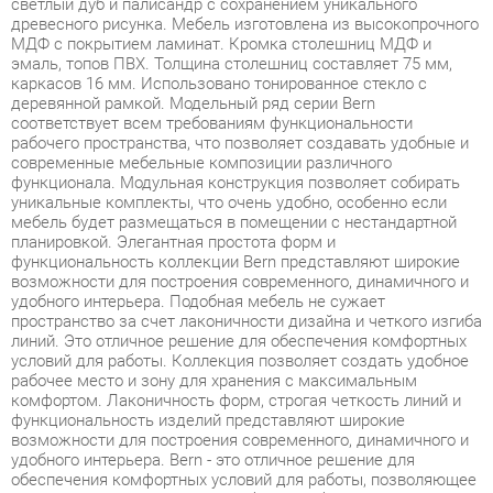
каркасов 16 мм. Использовано тонированное стекло с
деревянной рамкой. Модельный ряд серии Bern
соответствует всем требованиям функциональности
рабочего пространства, что позволяет создавать удобные и
современные мебельные композиции различного
функционала. Модульная конструкция позволяет собирать
уникальные комплекты, что очень удобно, особенно если
мебель будет размещаться в помещении с нестандартной
планировкой. Элегантная простота форм и
функциональность коллекции Bern представляют широкие
возможности для построения современного, динамичного и
удобного интерьера. Подобная мебель не сужает
пространство за счет лаконичности дизайна и четкого изгиба
линий. Это отличное решение для обеспечения комфортных
условий для работы. Коллекция позволяет создать удобное
рабочее место и зону для хранения с максимальным
комфортом. Лаконичность форм, строгая четкость линий и
функциональность изделий представляют широкие
возможности для построения современного, динамичного и
удобного интерьера. Bern - это отличное решение для
обеспечения комфортных условий для работы, позволяющее
оптимизировать пространство без ущерба для
функциональности и удобства. Широкая база элементов
позволит создать полноценный гарнитур, отвечающий всем
требованиям, как по габаритам, так и функционалу.
Фурнитура обеспечивает возможность многократной сборки.