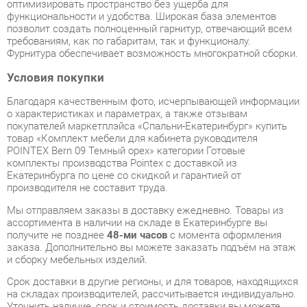
Условия покупки
Благодаря качественным фото, исчерпывающей информации
о характеристиках и параметрах, а также отзывам
покупателей маркетплэйса «Спальни-Екатеринбург» купить
товар «Комплект мебели для кабинета руководителя
POINTEX Bern 09 Темный орех» категории Готовые
комплекты производства Pointex с доставкой из
Екатеринбурга по цене со скидкой и гарантией от
производителя не составит труда.
Мы отправляем заказы в доставку ежедневно. Товары из
ассортимента в наличии на складе в Екатеринбурге вы
получите не позднее
48-ми часов
с момента оформления
заказа. Дополнительно вы можете заказать подъём на этаж
и сборку мебельных изделий.
Срок доставки в другие регионы, и для товаров, находящихся
на складах производителей, рассчитывается индивидуально.
Уточнить наличие, срок и стоимость доставки вы можете
через форму
обратной связи
.
В любой момент до передачи заказа в доставку, а также в
течение 7-ми дней после получения заказа вы можете
изменить выбор
или принять решение об отказе от покупки.