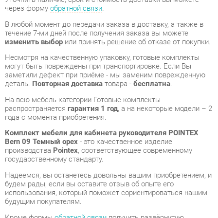
Несмотря на качественную упаковку, готовые комплекты
могут быть повреждены при транспортировке. Если Вы
заметили дефект при приёме - мы заменим поврежденную
деталь.
Повторная доставка
товара -
бесплатна
.
На всю мебель категории Готовые комплекты
распространяется
гарантия 1 год
, а на некоторые модели – 2
года с момента приобретения.
Комплект мебели для кабинета руководителя POINTEX
Bern 09 Темный орех
- это качественное изделие
производства
Pointex
, соответствующее современному
государственному стандарту.
Надеемся, вы останетесь довольны вашим приобретением, и
будем рады, если вы оставите отзыв об опыте его
использования, который поможет сориентироваться нашим
будущим покупателям.
Кроме формы
обратной связи
получить развёрнутую
консультацию, фото и видеообзор продукции вы можете по
e-mail, телефону в Екатеринбурге и через мессенджеры
Telegram и WhatsApp.
Готовые комплекты также можно сравнить между собой в
нашем шоу-руме и купить Комплект мебели для кабинета
руководителя POINTEX Bern 09 Темный орех, самостоятельно