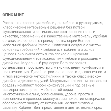
ОПИСАНИЕ
Роскошная коллекция мебели для кабинета руководителя,
классические интерьерные решения без потери
функциональности, оптимальное соотношение цены и
качества, современные и качественные материалы, удобная
эргономика основные преимущества серии Bern от
мебельной фабрики Pointex. Коллекция создана с учетом
основных требований к мебели для кабинета и офиса
ценовая экономичность в комплексе с широкими
функциональными возможностями мебели и роскошным
дизайном. Модельный ряд серии Bern позволяет
организовать пространство с максимальным комфортом и
практичностью. Дизайн строится на простоте, лаконичности
и геометрической четкости линий, а также классическом
дизайне и декоре модулей. Модульные элементы позволяют
создать комплект любой конфигурации и под разные
размеры помещения. Мебель этой серии
многофункциональна, эргономична, удобна, проста и
долговечна в процессе эксплуатации покрытие материалов
обеспечивает защиту от истирания, мелких сколов и
царапин. Кабинет Bern представлен в цветах темных орех,
светлый дуб и палисандр с сохранением уникального
древесного рисунка. Мебель изготовлена из высокопрочного
МДФ с покрытием ламинат. Кромка столешниц МДФ и
эмаль, топов ПВХ. Толщина столешниц составляет 75 мм,