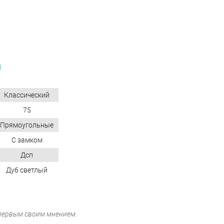
N
Классический
75
Прямоугольные
С замком
Дсп
Дуб светлый
 первым своим мнением.