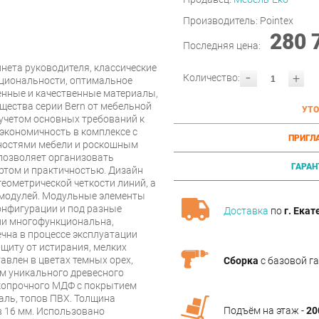
Производитель:
Pointex
280 
Последняя цена:
нета руководителя, классические
-
+
Количество:
кциональности, оптимальное
енные и качественные материалы,
щества серии Bern от мебельной
УТО
 учетом основных требований к
 экономичность в комплексе с
ПРИГЛ
остями мебели и роскошным
позволяет организовать
ГАРАН
том и практичностью. Дизайн
геометрической четкости линий, а
 модулей. Модульные элементы
онфигурации и под разные
Доставка
по
г. Екат
ии многофункциональна,
ечна в процессе эксплуатации
щиту от истирания, мелких
тавлен в цветах темных орех,
Сборка
с базовой г
ем уникального древесного
окопрочного МДФ с покрытием
аль, топов ПВХ. Толщина
Подъём на этаж -
20
в 16 мм. Использовано