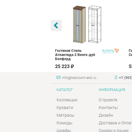
тиль Палермо
Купить
Гостиная Стиль
Купить
Г
Атлантида-2 Венге-дуб
С
Белфорд
₽
25 223 ₽
5
info@bedroom-ekb.ru
+7 (903
КАТАЛОГ
ИНФОРМАЦИЯ
Коллекции
О проекте
Кровати
Контакты
Матрасы
Дизайн
Комоды
Доставка и Опла
Шкафы
Скидки и Акции