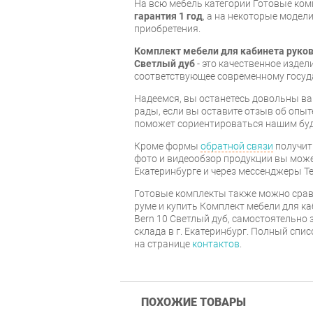
На всю мебель категории Готовые ко
гарантия 1 год
, а на некоторые модели
приобретения.
Комплект мебели для кабинета руков
Светлый дуб
- это качественное изде
соответствующее современному госуд
Надеемся, вы останетесь довольны ва
рады, если вы оставите отзыв об опыт
поможет сориентироваться нашим бу
Кроме формы
обратной связи
получит
фото и видеообзор продукции вы может
Екатеринбурге и через мессенджеры Te
Готовые комплекты также можно срав
руме и купить Комплект мебели для к
Bern 10 Светлый дуб, самостоятельно 
склада в г. Екатеринбург. Полный спи
на странице
контактов
.
ПОХОЖИЕ ТОВАРЫ