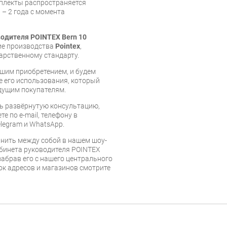
мплекты распространяется
 – 2 года с момента
одителя POINTEX Bern 10
лие производства
Pointex
,
арственному стандарту.
шим приобретением, и будем
е его использования, который
дущим покупателям.
ь развёрнутую консультацию,
е по e-mail, телефону в
legram и WhatsApp.
нить между собой в нашем шоу-
абинета руководителя POINTEX
забрав его с нашего центрального
сок адресов и магазинов смотрите