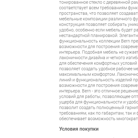
тонированное стекло с деревянной ра
соответствует всем требованиям фун
пространства, что позволяет создава
мебельные композиции различного ф
конструкция позволяет собирать уник
удобно, особенно если мебель будет 
нестандартной планировкой. Элегантн
функциональность коллекции Bern пр
возможности для построения совреме
интерьера. Подобная мебель не сужает
лаконичности дизайна и четкого изгиб
для обеспечения комфортных условий
позволяет создать удобное рабочее ме
максимальным комфортом. Лаконичнос
линий и функциональность изделий п
возможности для построения совреме
интерьера. Bern - это отличное решен
условий для работы, позволяющее оп
ущерба для функциональности и удобс
позволит создать полноценный гарни
требованиям, как по габаритам, так и
обеспечивает возможность многократ
Условия покупки