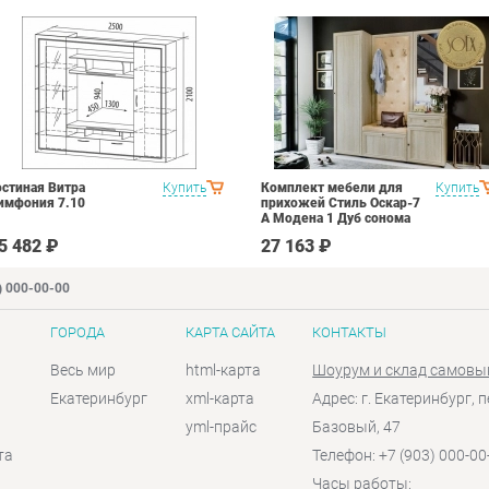
остиная Витра
Купить
Комплект мебели для
Купить
имфония 7.10
прихожей Стиль Оскар-7
А Модена 1 Дуб сонома
светлый Крем
5 482 ₽
27 163 ₽
) 000-00-00
ГОРОДА
КАРТА САЙТА
КОНТАКТЫ
Весь мир
html-карта
Шоурум и склад самовы
Екатеринбург
xml-карта
Адрес: г. Екатеринбург, п
yml-прайс
Базовый, 47
та
Телефон: +7 (903) 000-00
Часы работы: