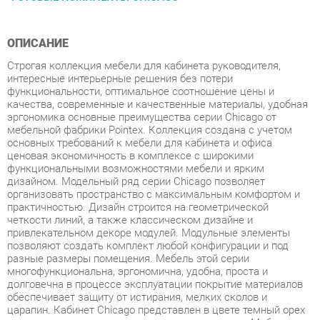
ОПИСАНИЕ
Строгая коллекция мебели для кабинета руководителя,
интересные интерьерные решения без потери
функциональности, оптимальное соотношение цены и
качества, современные и качественные материалы, удобная
эргономика основные преимущества серии Chicago от
мебельной фабрики Pointex. Коллекция создана с учетом
основных требований к мебели для кабинета и офиса
ценовая экономичность в комплексе с широкими
функциональными возможностями мебели и ярким
дизайном. Модельный ряд серии Chicago позволяет
организовать пространство с максимальным комфортом и
практичностью. Дизайн строится на геометрической
четкости линий, а также классическом дизайне и
привлекательном декоре модулей. Модульные элементы
позволяют создать комплект любой конфигурации и под
разные размеры помещения. Мебель этой серии
многофункциональна, эргономична, удобна, проста и
долговечна в процессе эксплуатации покрытие материалов
обеспечивает защиту от истирания, мелких сколов и
царапин. Кабинет Chicago представлен в цвете темный орех
с сохранением уникального древесного рисунка. Мебель
изготовлена из высокопрочного МДФ ЛДСП с использование
экокожи для декора. Толщина столешниц составляет 50 мм,
каркасов 18 мм, топов тумб и шкафов 25 мм. Задние стенки