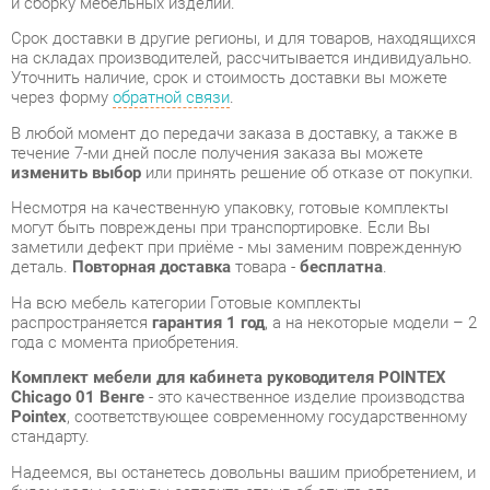
В любой момент до передачи заказа в доставку, а также в
течение 7-ми дней после получения заказа вы можете
изменить выбор
или принять решение об отказе от покупки.
Несмотря на качественную упаковку, готовые комплекты
могут быть повреждены при транспортировке. Если Вы
заметили дефект при приёме - мы заменим поврежденную
деталь.
Повторная доставка
товара -
бесплатна
.
На всю мебель категории Готовые комплекты
распространяется
гарантия 1 год
, а на некоторые модели – 2
года с момента приобретения.
Комплект мебели для кабинета руководителя POINTEX
Chicago 01 Венге
- это качественное изделие производства
Pointex
, соответствующее современному государственному
стандарту.
Надеемся, вы останетесь довольны вашим приобретением, и
будем рады, если вы оставите отзыв об опыте его
использования, который поможет сориентироваться нашим
будущим покупателям.
Кроме формы
обратной связи
получить развёрнутую
консультацию, фото и видеообзор продукции вы можете по
e-mail, телефону в Екатеринбурге и через мессенджеры
Telegram и WhatsApp.