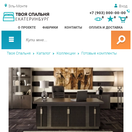
Эль-Монте
Вход
+7 (903) 000-00-00
Зак
0
0
0
обр
О ПРОЕКТЕ
ФАБРИКИ
КОНТАКТЫ
ОПЛАТА И ДОСТАВКА
зво
Твоя Спальня
Каталог
Коллекции
Готовые комплекты