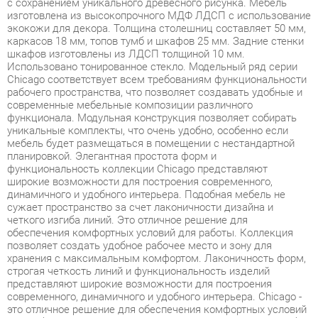
шкафов изготовлены из ЛДСП толщиной 10 мм.
Использовано тонированное стекло. Модельный ряд серии
Chicago соответствует всем требованиям функциональности
рабочего пространства, что позволяет создавать удобные и
современные мебельные композиции различного
функционала. Модульная конструкция позволяет собирать
уникальные комплекты, что очень удобно, особенно если
мебель будет размещаться в помещении с нестандартной
планировкой. Элегантная простота форм и
функциональность коллекции Chicago представляют
широкие возможности для построения современного,
динамичного и удобного интерьера. Подобная мебель не
сужает пространство за счет лаконичности дизайна и
четкого изгиба линий. Это отличное решение для
обеспечения комфортных условий для работы. Коллекция
позволяет создать удобное рабочее место и зону для
хранения с максимальным комфортом. Лаконичность форм,
строгая четкость линий и функциональность изделий
представляют широкие возможности для построения
современного, динамичного и удобного интерьера. Chicago -
это отличное решение для обеспечения комфортных условий
для работы, позволяющее оптимизировать пространство без
ущерба для функциональности и удобства. Широкая база
элементов позволит создать полноценный гарнитур,
отвечающий всем требованиям, как по габаритам, так и
функционалу. Фурнитура обеспечивает возможность