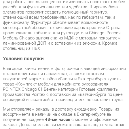
многократной сборки. Технические характеристики Страна
производитель кабинета для руководителя Chicago- Россия.
Мебель Chicago выполнена из МДФ с матовым покрытием,
ламинированной ДСП и с вставками из экокожи. Кромка
столешниц из ПВХ
Условия покупки
Благодаря качественным фото, исчерпывающей информации
о характеристиках и параметрах, а также отзывам
покупателей маркетплэйса «Спальни-Екатеринбург» купить
товар «Комплект мебели для кабинета руководителя
POINTEX Chicago 01 Венге» категории Готовые комплекты
производства Pointex с доставкой из Екатеринбурга по цене
со скидкой и гарантией от производителя не составит труда.
Мы отправляем заказы в доставку ежедневно. Товары из
ассортимента в наличии на складе в Екатеринбурге вы
получите не позднее
48-ми часов
с момента оформления
заказа. Дополнительно вы можете заказать подъём на этаж
и сборку мебельных изделий.
Срок доставки в другие регионы, и для товаров, находящихся
на складах производителей, рассчитывается индивидуально.
Уточнить наличие, срок и стоимость доставки вы можете
через форму
обратной связи
.