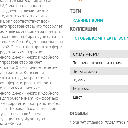
кафов 25 мм. Задние стенки
 3,2 мм. Использовано
нные двери в алюминиевом
ТЭГИ
те, что позволяет скрыть
КАБИНЕТ BONN
и Bonn соответствует всем
го пространства, что позволяет
КОЛЛЕКЦИИ
бельные композиции различного
 позволяет собирать уникальные
ГОТОВЫЕ КОМПЛЕКТЫ BON
о если мебель будет размещаться
вкой. Элегантная простота форм
представляют широкие
Стиль мебели
нного, динамичного и удобного
 пространство за счет
Толщина столешницы, мм
а линий. Это отличное решение
Типы столов
 для работы. Коллекция
сто и зону для хранения с
Тумбы
ть форм, строгая четкость
редставляют широкие
Материал
нного, динамичного и удобного
Цвет
ие для обеспечения комфортных
тимизировать пространство без
тва. Широкая база элементов
ОТЗЫВЫ
тур, отвечающий всем
 функционалу. Фурнитура
Пока нет отзывов, поделитесь
ной сборки.