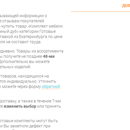
ДОБ
рпывающей информации о
же отзывам покупателей
 купить товар «Комплект мебели
мный дуб» категории Готовые
тавкой из Екатеринбурга по цене
ля не составит труда.
дневно. Товары из ассортимента
вы получите не позднее
48-ми
Дополнительно вы можете
бельных изделий.
я товаров, находящихся на
тся индивидуально. Уточнить
вы можете через форму
обратной
оставку, а также в течение 7-ми
те
изменить выбор
или принять
готовые комплекты могут быть
и Вы заметили дефект при