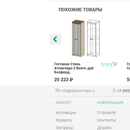
ПОХОЖИЕ ТОВАРЫ
тиль Палермо
Купить
Гостиная Стиль
Купить
Г
Атлантида-2 Венге-дуб
С
Белфорд
₽
25 223 ₽
5
info@bedroom-ekb.ru
+7 (903
КАТАЛОГ
ИНФОРМАЦИЯ
Коллекции
О проекте
Кровати
Контакты
Матрасы
Дизайн