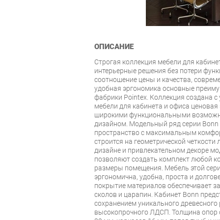
ОПИСАНИЕ
Строгая коллекция мебели для кабине
интерьерные решения без потери фун
соотношение цены и качества, соврем
удобная эргономика основные преиму
фабрики Pointex. Коллекция создана с
мебели для кабинета и офиса ценовая
широкими функциональными возможн
дизайном. Модельный ряд серии Bonn
пространство с максимальным комфор
строится на геометрической четкости 
дизайне и привлекательном декоре м
позволяют создать комплект любой к
размеры помещения. Мебель этой сер
эргономична, удобна, проста и долгов
покрытие материалов обеспечивает за
сколов и царапин. Кабинет Bonn предст
сохранением уникального древесного 
высокопрочного ЛДСП. Толщина опор 