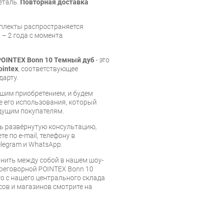
еталь.
Повторная доставка
мплекты распространяется
 – 2 года с момента
POINTEX Bonn 10 Темный дуб
- это
ointex
, соответствующее
дарту.
шим приобретением, и будем
е его использования, который
дущим покупателям.
ь развёрнутую консультацию,
е по e-mail, телефону в
legram и WhatsApp.
нить между собой в нашем шоу-
ереговорной POINTEX Bonn 10
го с нашего центрального склада
есов и магазинов смотрите на