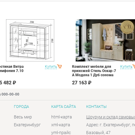
остиная Витра
Купить
Комплект мебели для
Купить
имфония 7.10
прихожей Стиль Оскар-7
А Модена 1 Дуб сонома
светлый Крем
5 482 ₽
27 163 ₽
) 000-00-00
ГОРОДА
КАРТА САЙТА
КОНТАКТЫ
Весь мир
html-карта
Шоурум и склад самовы
Екатеринбург
xml-карта
Адрес: г. Екатеринбург, п
yml-прайс
Базовый, 47