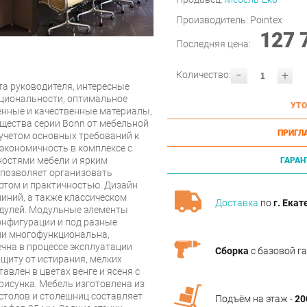
Производитель:
Pointex
127 
Последняя цена:
-
+
Количество:
та руководителя, интересные
кциональности, оптимальное
УТО
енные и качественные материалы,
щества серии Bonn от мебельной
ПРИГЛ
 учетом основных требований к
 экономичность в комплексе с
остями мебели и ярким
ГАРАН
 позволяет организовать
том и практичностью. Дизайн
линий, а также классическом
Доставка
по
г. Екат
одулей. Модульные элементы
онфигурации и под разные
ии многофункциональна,
ечна в процессе эксплуатации
Сборка
с базовой г
щиту от истирания, мелких
авлен в цветах венге и ясеня с
рисунка. Мебель изготовлена из
столов и столешниц составляет
Подъём на этаж -
20