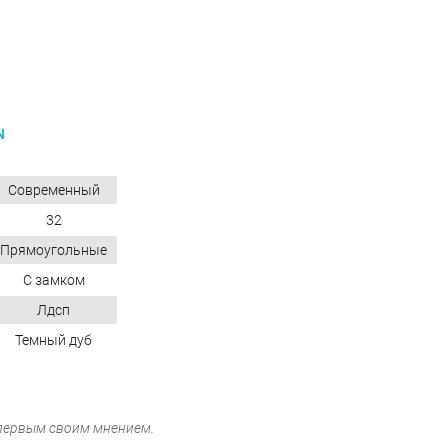
N
Современный
32
Прямоугольные
С замком
Лдсп
Темный дуб
 первым своим мнением.