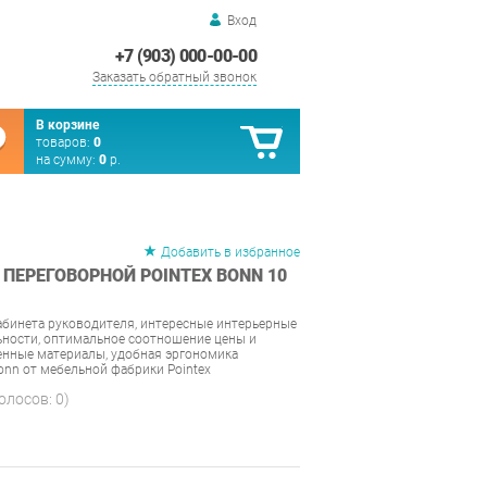
Вход
+7 (903) 000-00-00
Заказать обратный звонок
В корзине
товаров:
0
на сумму:
0
р.
Добавить в избранное
ПЕРЕГОВОРНОЙ POINTEX BONN 10
абинета руководителя, интересные интерьерные
ьности, оптимальное соотношение цены и
венные материалы, удобная эргономика
nn от мебельной фабрики Pointex
голосов:
0
)