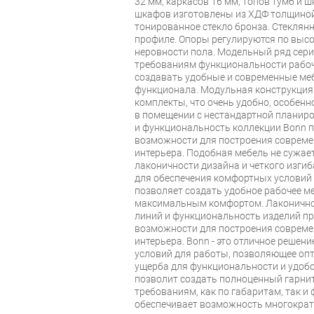
32 мм, каркасов 16 мм, топов тумб и ш
шкафов изготовлены из ХДФ толщиной
тонированное стекло бронза. Стекля
профиле. Опоры регулируются по высо
неровности пола. Модельный ряд сери
требованиям функциональности рабоче
создавать удобные и современные ме
функционала. Модульная конструкция
комплекты, что очень удобно, особенн
в помещении с нестандартной планиро
и функциональность коллекции Bonn 
возможности для построения совреме
интерьера. Подобная мебель не сужает
лаконичности дизайна и четкого изгиб
для обеспечения комфортных условий
позволяет создать удобное рабочее ме
максимальным комфортом. Лаконичнос
линий и функциональность изделий п
возможности для построения совреме
интерьера. Bonn - это отличное решен
условий для работы, позволяющее оп
ущерба для функциональности и удобс
позволит создать полноценный гарни
требованиям, как по габаритам, так и
обеспечивает возможность многократ