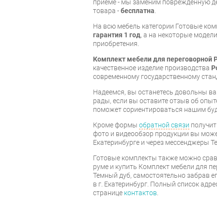
приёме - мы заменим поврежденную д
товара -
бесплатна
.
На всю мебель категории Готовые ко
гарантия 1 год
, а на некоторые модели
приобретения.
Комплект мебели для переговорной 
качественное изделие производства
P
современному государственному стан
Надеемся, вы останетесь довольны ва
рады, если вы оставите отзыв об опыт
поможет сориентироваться нашим бу
Кроме формы
обратной связи
получит
фото и видеообзор продукции вы может
Екатеринбурге и через мессенджеры Te
Готовые комплекты также можно срав
руме и купить Комплект мебели для п
Темный дуб, самостоятельно забрав е
в г. Екатеринбург. Полный список адр
странице
контактов
.