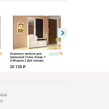
Комплект мебели для
Купить
Спальня Яна Вариант 1
прихожей Стиль Оскар-7
Дуб оксофрд
А Модена 3 Дуб сонома
светлый Крем
20 128 ₽
145 890 ₽
воза
ер.