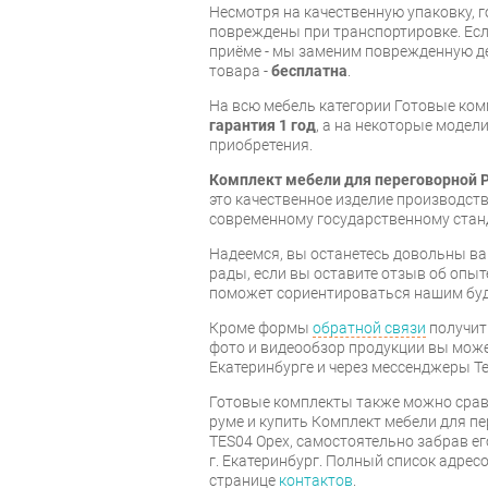
Несмотря на качественную упаковку, 
повреждены при транспортировке. Есл
приёме - мы заменим поврежденную д
товара -
бесплатна
.
На всю мебель категории Готовые ко
гарантия 1 год
, а на некоторые модели
приобретения.
Комплект мебели для переговорной P
это качественное изделие производст
современному государственному стан
Надеемся, вы останетесь довольны ва
рады, если вы оставите отзыв об опыт
поможет сориентироваться нашим бу
Кроме формы
обратной связи
получит
фото и видеообзор продукции вы может
Екатеринбурге и через мессенджеры Te
Готовые комплекты также можно срав
руме и купить Комплект мебели для пе
TES04 Орех, самостоятельно забрав ег
г. Екатеринбург. Полный список адрес
странице
контактов
.