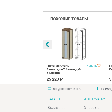
ПОХОЖИЕ ТОВАРЫ
ранд Кволити
Купить
Гостиная Стиль
Купить
Г
Атлантида-2 Венге-дуб
С
Белфорд
₽
25 223 ₽
5
info@bedroom-ekb.ru
+7 (903
КАТАЛОГ
ИНФОРМАЦИЯ
Коллекции
О проекте