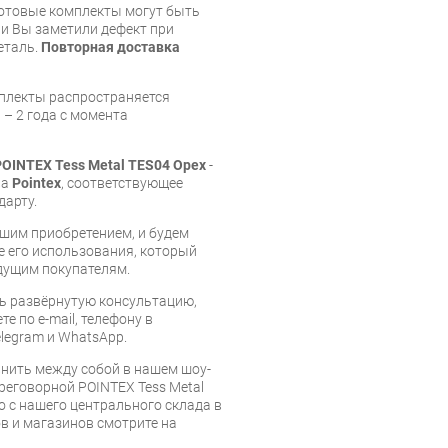
готовые комплекты могут быть
и Вы заметили дефект при
еталь.
Повторная доставка
мплекты распространяется
 – 2 года с момента
OINTEX Tess Metal TES04 Орех
-
ва
Pointex
, соответствующее
дарту.
шим приобретением, и будем
е его использования, который
дущим покупателям.
ь развёрнутую консультацию,
е по e-mail, телефону в
legram и WhatsApp.
нить между собой в нашем шоу-
реговорной POINTEX Tess Metal
о с нашего центрального склада в
ов и магазинов смотрите на