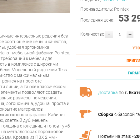
Производитель:
Pointex
53 2
Последняя цена:
-
+
Количество:
бычные интерьерные решения без
е соотношение цены и качества,
лы, удобная эргономика
УТО
al от мебельной фабрики Pointex.
 требований к мебели для
ПРИГЛ
сть в комплексе с широкими
ели. Модельный ряд серии Tess
ГАРАН
ранство с максимальным
троится на простоте,
ти линий, а также классическом
е элементы позволяют создать
Доставка
по
г. Екат
разные размеры помещения.
а, эргономична, удобна, проста и
покрытие материалов
Сборка
с базовой г
лких сколов и царапин. Кабинет
ех, светлый дуб. Мебель
 толщина столешниц и топов тумб
лы на металлопорах порошковой
Подъём на этаж -
20
5 мм. Кромка из ПВХ 2 мм -