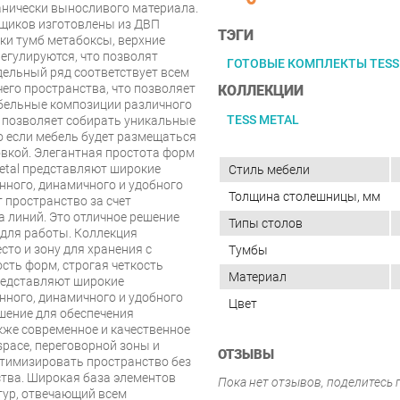
анически выносливого материала.
ящиков изготовлены из ДВП
ТЭГИ
ки тумб метабоксы, верхние
егулируются, что позволят
ГОТОВЫЕ КОМПЛЕКТЫ TESS
ельный ряд соответствует всем
го пространства, что позволяет
КОЛЛЕКЦИИ
бельные композиции различного
TESS METAL
 позволяет собирать уникальные
о если мебель будет размещаться
вкой. Элегантная простота форм
etal представляют широкие
Стиль мебели
нного, динамичного и удобного
Толщина столешницы, мм
 пространство за счет
а линий. Это отличное решение
Типы столов
 для работы. Коллекция
сто и зону для хранения с
Тумбы
ть форм, строгая четкость
Материал
редставляют широкие
нного, динамичного и удобного
Цвет
решение для обеспечения
кже современное и качественное
space, переговорной зоны и
ОТЗЫВЫ
птимизировать пространство без
тва. Широкая база элементов
Пока нет отзывов, поделитесь
тур, отвечающий всем