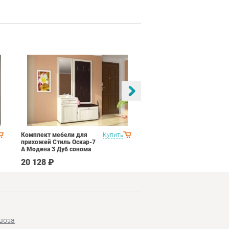
Комплект мебели для
Купить
Спальня Соник 1
прихожей Стиль Оскар-7
Импульс SN16 Дуб
А Модена 3 Дуб сонома
сонома/белый глянец
светлый Крем
20 128 ₽
49 790 ₽
воза