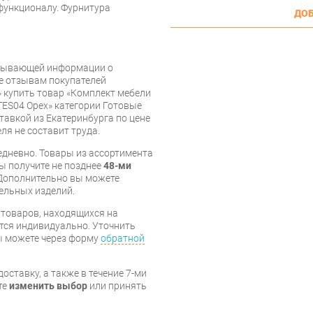
 функционалу. Фурнитура
ДОБ
рпывающей информации о
же отзывам покупателей
 купить товар «Комплект мебели
TES04 Орех» категории Готовые
тавкой из Екатеринбурга по цене
ля не составит труда.
дневно. Товары из ассортимента
вы получите не позднее
48-ми
Дополнительно вы можете
бельных изделий.
я товаров, находящихся на
тся индивидуально. Уточнить
вы можете через форму
обратной
оставку, а также в течение 7-ми
те
изменить выбор
или принять