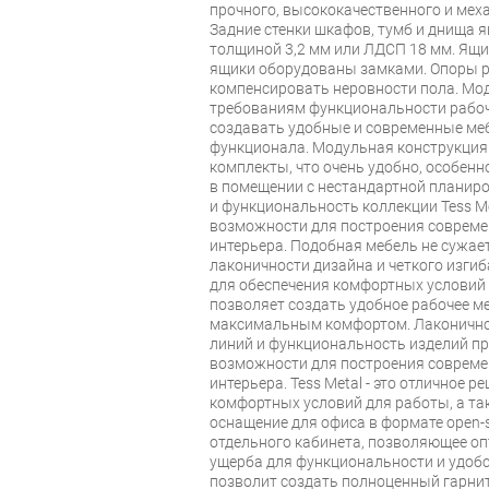
прочного, высококачественного и мех
Задние стенки шкафов, тумб и днища 
толщиной 3,2 мм или ЛДСП 18 мм. Ящи
ящики оборудованы замками. Опоры р
компенсировать неровности пола. Мод
требованиям функциональности рабоче
создавать удобные и современные ме
функционала. Модульная конструкция
комплекты, что очень удобно, особенн
в помещении с нестандартной планиро
и функциональность коллекции Tess M
возможности для построения совреме
интерьера. Подобная мебель не сужает
лаконичности дизайна и четкого изгиб
для обеспечения комфортных условий
позволяет создать удобное рабочее ме
максимальным комфортом. Лаконичнос
линий и функциональность изделий п
возможности для построения совреме
интерьера. Tess Metal - это отличное 
комфортных условий для работы, а та
оснащение для офиса в формате open-
отдельного кабинета, позволяющее о
ущерба для функциональности и удобс
позволит создать полноценный гарни