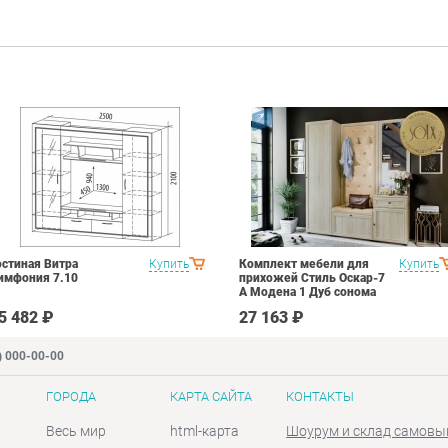
остиная Витра
Купить
Комплект мебели для
Купить
имфония 7.10
прихожей Стиль Оскар-7
А Модена 1 Дуб сонома
светлый Крем
5 482 ₽
27 163 ₽
) 000-00-00
ГОРОДА
КАРТА САЙТА
КОНТАКТЫ
Весь мир
html-карта
Шоурум и склад самовы