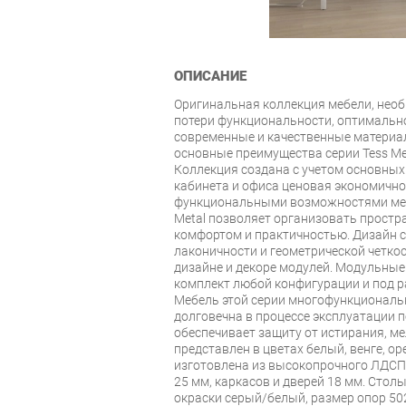
ОПИСАНИЕ
Оригинальная коллекция мебели, нео
потери функциональности, оптимально
современные и качественные материа
основные преимущества серии Tess Met
Коллекция создана с учетом основных
кабинета и офиса ценовая экономично
функциональными возможностями меб
Metal позволяет организовать прост
комфортом и практичностью. Дизайн с
лаконичности и геометрической четкос
дизайне и декоре модулей. Модульны
комплект любой конфигурации и под 
Мебель этой серии многофункциональн
долговечна в процессе эксплуатации 
обеспечивает защиту от истирания, ме
представлен в цветах белый, венге, ор
изготовлена из высокопрочного ЛДСП
25 мм, каркасов и дверей 18 мм. Сто
окраски серый/белый, размер опор 502